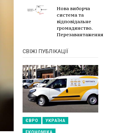
Нова виборча
система та
відповідальне
громадянство.
Перезавантаження
СВІЖІ ПУБЛІКАЦІЇ
ЄВРО
УКРАЇНА
ЕКОНОМІКА