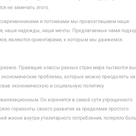
ся не замечать этого.
 современниками и потомками мы провозглашаем наше
ия, наши надежды, наши мечты. Предлагаемые нами подхо
ся, являются ориентирами, к которым мы движемся.
ризисе. Правящие классы разных стран мира пытаются в
и экономические проблемы, которые можно преодолеть на
овав экономическую и социальную политику.
цивилизационным. Он коренится в самой сути упрощенного
ряло горизонты своего развития за пределами простого
ей жизни внутри утилитарного потребления, потеряло бол