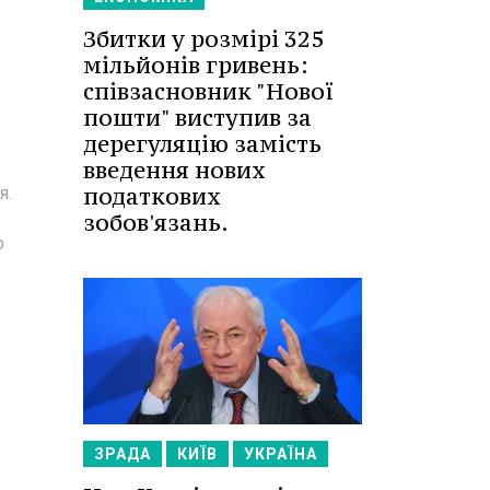
Збитки у розмірі 325
мільйонів гривень:
співзасновник "Нової
пошти" виступив за
дерегуляцію замість
введення нових
податкових
я.
зобов'язань.
о
ЗРАДА
КИЇВ
УКРАЇНА