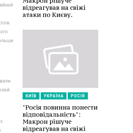
Макрон рішуче
райней
відреагував на свіжі
атаки по Києву.
ссов.
кого
больше
овали
елей.
КИЇВ
УКРАЇНА
РОСІЯ
"Росія повинна понести
відповідальність":
Макрон рішуче
ых
відреагував на свіжі
о