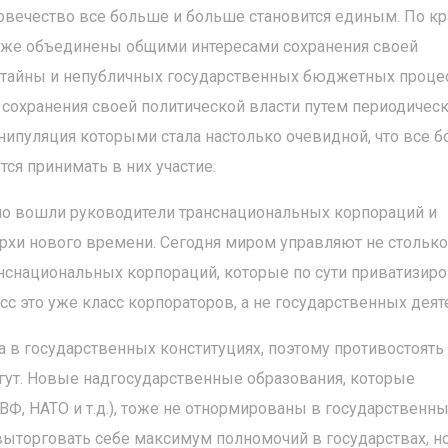
ловечество все больше и больше становится единым. По к
 уже объединены общими интересами сохранения своей
 тайны и непубличных государственных бюджетных проце
охранения своей политической власти путем периодичес
ипуляция которыми стала настолько очевидной, что все 
ся принимать в них участие.
но вошли руководители транснациональных корпораций и
хи нового времени. Сегодня миром управляют не столько
нснациональных корпораций, которые по сути приватизир
с это уже класс корпораторов, а не государственных деят
 в государственных конституциях, поэтому противостоять
гут. Новые надгосударственные образования, которые
Ф, НАТО и т.д.), тоже не отнормированы в государственн
ыторговать себе максимум полномочий в государствах, н