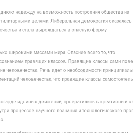
еднюю надежду на возможность построения общества на
утилитарными целями. Либеральная демократия оказалась
ечества и стала вырождаться в опасную форму
ко широкими массами мира. Опаснее всего то, что
 сознанием правящих классов. Правящие классы сами пов
витие человечества. Речь идет о необходимости принципиаль
ентаций человечества, что правящие классы самостоятел
ангарде идейных движений, превратились в креативный кл
ри процессов научного познания и технологического прог
о.