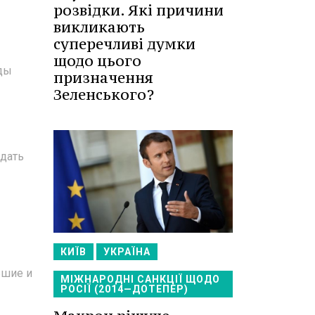
розвідки. Які причини
викликають
суперечливі думки
щодо цього
ды
призначення
Зеленського?
ыдать
КИЇВ
УКРАЇНА
ьшие и
МІЖНАРОДНІ САНКЦІЇ ЩОДО
РОСІЇ (2014—ДОТЕПЕР)