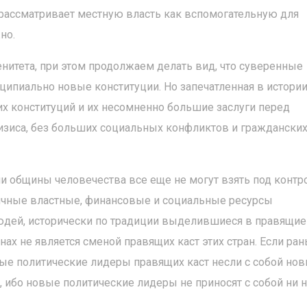
 рассматривает местную власть как вспомогательную для
но.
итета, при этом продолжаем делать вид, что суверенные
нципиально новые конституции. Но запечатленная в истори
 конституций и их несомненно большие заслуги перед
ризиса, без больших социальных конфликтов и граждански
общины человечества все еще ​​не могут взять под контр
личные властные, финансовые и социальные ресурсы
дей, исторически по традиции выделившиеся в правящие
нах не является сменой правящих каст этих стран. Если ра
ые политические лидеры правящих каст несли с собой но
я, ибо новые политические лидеры не приносят с собой ни 