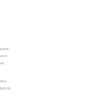
ерили
ного
ьно
асс,
ресса,