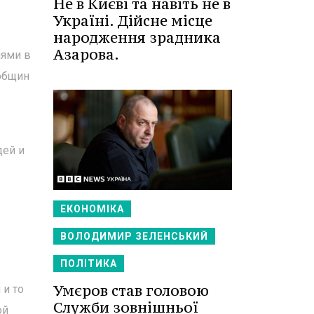
Не в Києві та навіть не в
Україні. Дійсне місце
народження зрадника
Азарова.
лями в
общин
дей и
ЕКОНОМІКА
ВОЛОДИМИР ЗЕЛЕНСЬКИЙ
ПОЛІТИКА
Умєров став головою
 и то
Служби зовнішньої
ой