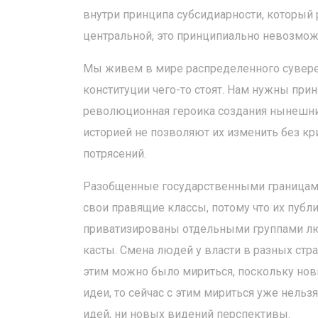
внутри принципа субсидиарности, который
центральной, это принципиально невозмож
Мы живем в мире распределенного суверен
конституции чего-то стоят. Нам нужны при
революционная героика создания нынешних
историей не позволяют их изменить без к
потрясений.
Разобщенные государственными границами 
свои правящие классы, потому что их пуб
приватизированы отдельными группами лю
касты. Смена людей у власти в разных стра
этим можно было мириться, поскольку нов
идеи, то сейчас с этим мириться уже нельз
идей, ни новых видений перспективы.