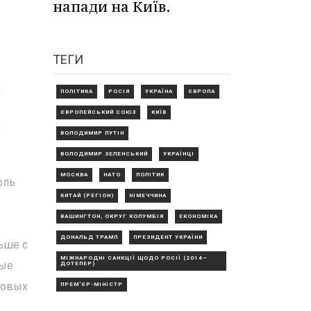
напади на Київ.
ТЕГИ
и
ПОЛІТИКА
РОСІЯ
УКРАЇНА
ЄВРОПА
ЄВРОПЕЙСЬКИЙ СОЮЗ
КИЇВ
х
ВОЛОДИМИР ПУТІН
ВОЛОДИМИР ЗЕЛЕНСЬКИЙ
УКРАЇНЦІ
МОСКВА
НАТО
ПОЛІТИК
оль
КИТАЙ (РЕГІОН)
НІМЕЧЧИНА
ВАШИНГТОН, ОКРУГ КОЛУМБІЯ
ЕКОНОМІКА
ДОНАЛЬД ТРАМП
ПРЕЗИДЕНТ УКРАЇНИ
ньше с
МІЖНАРОДНІ САНКЦІЇ ЩОДО РОСІЇ (2014—
вые
ДОТЕПЕР)
новых
ПРЕМ'ЄР-МІНІСТР