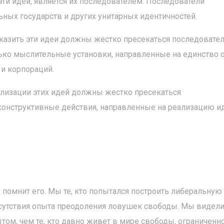
 эти идеи, является их последователем. Последователи
ных государств и других унитарных идентичностей.
сказить эти идеи должны жестко пресекаться последовате
ько мыслительные установки, направленные на единство 
 и корпораций.
ализации этих идей должны жестко пресекаться
конструктивные действия, направленные на реализацию и
 помнит его. Мы те, кто попытался построить либеральную
сутствия опыта преодоления ловушек свободы. Мы видели
том, чем те, кто давно живет в мире свободы, ограниченн