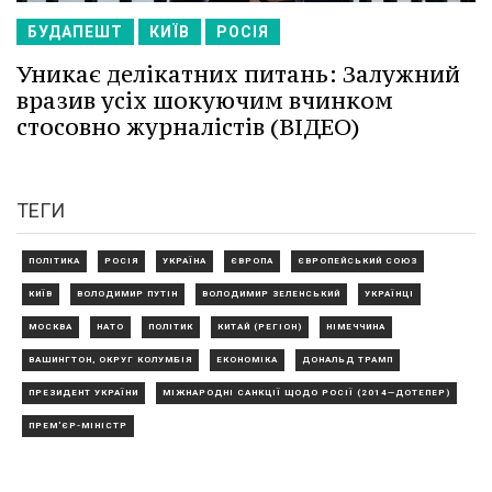
БУДАПЕШТ
КИЇВ
РОСІЯ
Уникає делікатних питань: Залужний
вразив усіх шокуючим вчинком
стосовно журналістів (ВІДЕО)
ТЕГИ
ПОЛІТИКА
РОСІЯ
УКРАЇНА
ЄВРОПА
ЄВРОПЕЙСЬКИЙ СОЮЗ
КИЇВ
ВОЛОДИМИР ПУТІН
ВОЛОДИМИР ЗЕЛЕНСЬКИЙ
УКРАЇНЦІ
МОСКВА
НАТО
ПОЛІТИК
КИТАЙ (РЕГІОН)
НІМЕЧЧИНА
ВАШИНГТОН, ОКРУГ КОЛУМБІЯ
ЕКОНОМІКА
ДОНАЛЬД ТРАМП
ПРЕЗИДЕНТ УКРАЇНИ
МІЖНАРОДНІ САНКЦІЇ ЩОДО РОСІЇ (2014—ДОТЕПЕР)
ПРЕМ'ЄР-МІНІСТР