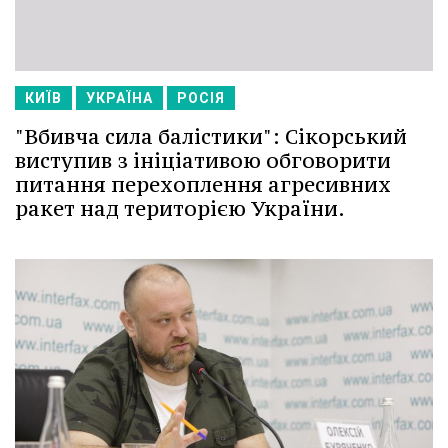
КИЇВ
УКРАЇНА
РОСІЯ
"Вбивча сила балістики": Сікорський
виступив з ініціативою обговорити
питання перехоплення агресивних
ракет над територією України.