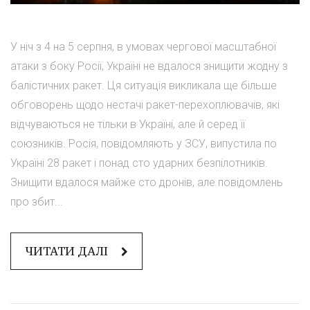
У ніч з 4 на 5 серпня, в умовах чергової масштабної
атаки з боку Росії, Україні не вдалося знищити жодну з
балістичних ракет. Ця ситуація викликала ще більше
обговорень щодо нестачі ракет-перехоплювачів, які
відчуваються не тільки в Україні, але й серед її
союзників. Росія, повідомляють у ЗСУ, випустила по
Україні 28 ракет і понад сто ударних безпілотників.
Знищити вдалося майже сто дронів, але повідомлень
про збит...
ЧИТАТИ ДАЛІ