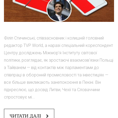
Філіп Стичинські, співзасновник і колишній головний
редактор TVP World, а наразі спеціальний кореспондент
Центру досліджень Міжмор'я Інституту світової
політики, розглядає, як зростаючі взаємозв'язки Польщі
з Тайванем — від контактів між парламентами до
співпраці в оборонній промисловості та інвестиціях —
все більше викликають занепокоєння в Пекіні. Він
підкреслює, що досвід Литви, Чехії та Словаччини
спростовує мі...
ЧИТАТИ ДАЛІ