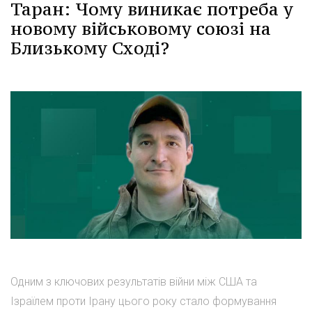
Таран: Чому виникає потреба у
новому військовому союзі на
Близькому Сході?
Одним з ключових результатів війни між США та
Ізраїлем проти Ірану цього року стало формування