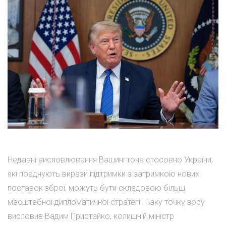
Недавні висловлювання Вашингтона стосовно України,
які поєднують вирази підтримки з затримкою нових
поставок зброї, можуть бути складовою більш
масштабної дипломатичної стратегії. Таку точку зору
висловив Вадим Пристайко, колишній міністр