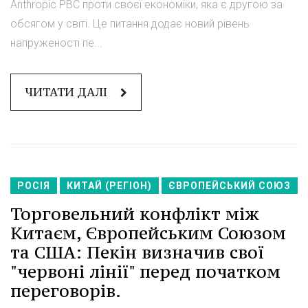
Anthropic PBC проти своєї економіки, яка є другою за
обсягом у світі. Це питання додає новий рівень
напруженості пе...
ЧИТАТИ ДАЛІ
РОСІЯ
КИТАЙ (РЕГІОН)
ЄВРОПЕЙСЬКИЙ СОЮЗ
Торговельний конфлікт між
Китаєм, Європейським Союзом
та США: Пекін визначив свої
"червоні лінії" перед початком
переговорів.