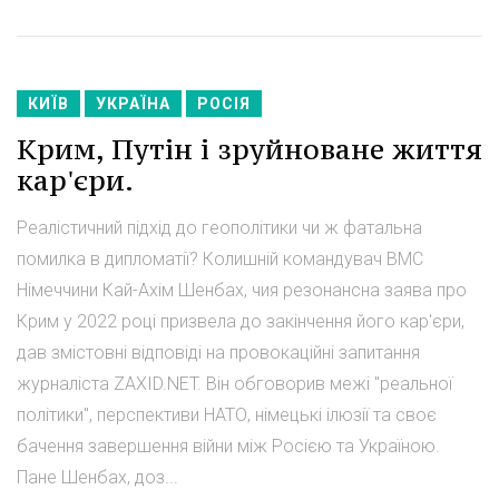
КИЇВ
УКРАЇНА
РОСІЯ
Крим, Путін і зруйноване життя
кар'єри.
Реалістичний підхід до геополітики чи ж фатальна
помилка в дипломатії? Колишній командувач ВМС
Німеччини Кай-Ахім Шенбах, чия резонансна заява про
Крим у 2022 році призвела до закінчення його кар'єри,
дав змістовні відповіді на провокаційні запитання
журналіста ZAXID.NET. Він обговорив межі "реальної
політики", перспективи НАТО, німецькі ілюзії та своє
бачення завершення війни між Росією та Україною.
Пане Шенбах, доз...