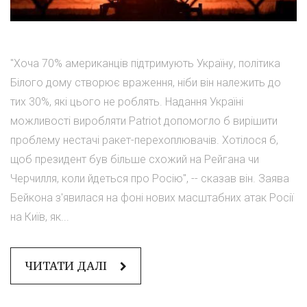
"Хоча 70% американців підтримують Україну, політика
Білого дому створює враження, ніби він належить до
тих 30%, які цього не роблять. Надання Україні
можливості виробляти Patriot допомогло б вирішити
проблему нестачі ракет-перехоплювачів. Хотілося б,
щоб президент був більше схожий на Рейгана чи
Черчилля, коли йдеться про Росію", -- сказав він. Заява
Бейкона з'явилася на фоні нових масштабних атак Росії
на Київ, як...
ЧИТАТИ ДАЛІ