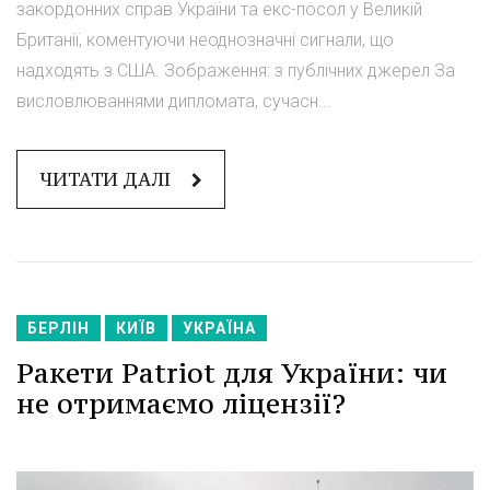
закордонних справ України та екс-посол у Великій
Британії, коментуючи неоднозначні сигнали, що
надходять з США. Зображення: з публічних джерел За
висловлюваннями дипломата, сучасн...
ЧИТАТИ ДАЛІ
БЕРЛІН
КИЇВ
УКРАЇНА
Ракети Patriot для України: чи
не отримаємо ліцензії?