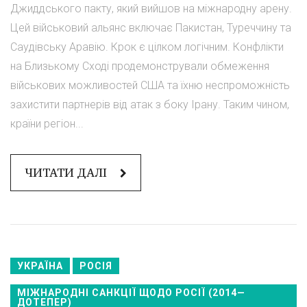
Джиддського пакту, який вийшов на міжнародну арену.
Цей військовий альянс включає Пакистан, Туреччину та
Саудівську Аравію. Крок є цілком логічним. Конфлікти
на Близькому Сході продемонстрували обмеження
військових можливостей США та їхню неспроможність
захистити партнерів від атак з боку Ірану. Таким чином,
країни регіон...
ЧИТАТИ ДАЛІ
УКРАЇНА
РОСІЯ
МІЖНАРОДНІ САНКЦІЇ ЩОДО РОСІЇ (2014—
ДОТЕПЕР)