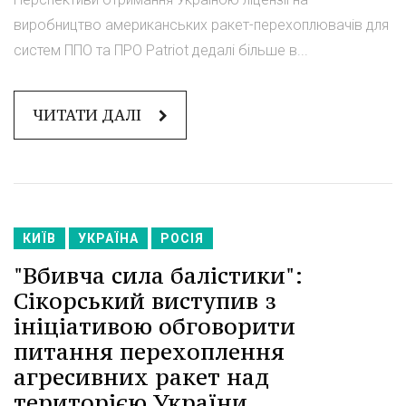
виробництво американських ракет-перехоплювачів для
систем ППО та ПРО Patriot дедалі більше в...
ЧИТАТИ ДАЛІ
КИЇВ
УКРАЇНА
РОСІЯ
"Вбивча сила балістики":
Сікорський виступив з
ініціативою обговорити
питання перехоплення
агресивних ракет над
територією України.