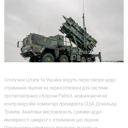
Сполучені Штати та Україна ведуть переговори щодо
отримання ліцензії на перехоплювачі для системи
протиповітряної оборони Patriot, незважаючи на
контроверсійні коментарі президента США Дональда
Трампа. Аналітики висловлюють сумніви щодо
ймовірності швидкого отримання цієї ліцензії.
Перспективи отримання Україною ліцензії на