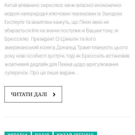
Китай впевнено окреслює межі власної економічної
моделі напередодні ключових перемовин із Заходом.
Експерти та аналітики кажуть, що Пекін явно не
збирається йти на значні поступки ні Вашингтону, ні
Брюсселю. Президент Сі Цзіньпін та його
американський колега Дональд Трамп планують цього
року нові особисті зустрічі, тоді як Брюссель встановив
жовтневий дедлайн для Пекіна щодо врегулювання
суперечок. Про це пише виданн...
ЧИТАТИ ДАЛІ