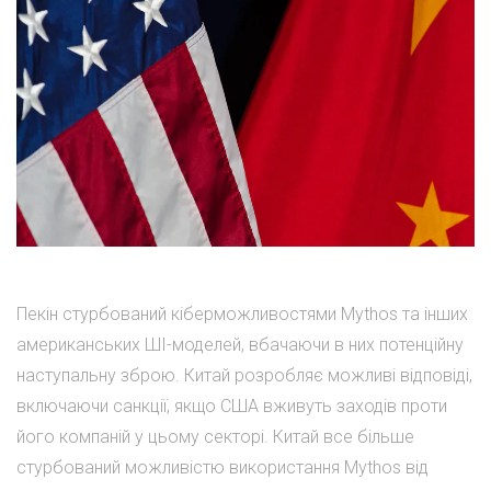
Пекін стурбований кіберможливостями Mythos та інших
американських ШІ-моделей, вбачаючи в них потенційну
наступальну зброю. Китай розробляє можливі відповіді,
включаючи санкції, якщо США вживуть заходів проти
його компаній у цьому секторі. Китай все більше
стурбований можливістю використання Mythos від