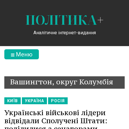
ПОЛІТИКА
+
Аналітичне інтернет-видання
Меню
Вашингтон, округ Колумбія
КИЇВ
УКРАЇНА
РОСІЯ
Українські військові лідери
відвідали Сполучені Штати:
поділилися з сенаторами