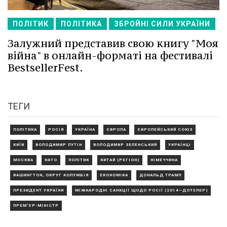
ПОЛІТИК
ПОЛІТИКА
ЗБРОЙНІ СИЛИ УКРАЇНИ
Залужний представив свою книгу "Моя
війна" в онлайн-форматі на фестивалі
BestsellerFest.
ТЕГИ
ПОЛІТИКА
РОСІЯ
УКРАЇНА
ЄВРОПА
ЄВРОПЕЙСЬКИЙ СОЮЗ
КИЇВ
ВОЛОДИМИР ПУТІН
ВОЛОДИМИР ЗЕЛЕНСЬКИЙ
УКРАЇНЦІ
МОСКВА
НАТО
ПОЛІТИК
КИТАЙ (РЕГІОН)
НІМЕЧЧИНА
ВАШИНГТОН, ОКРУГ КОЛУМБІЯ
ЕКОНОМІКА
ДОНАЛЬД ТРАМП
ПРЕЗИДЕНТ УКРАЇНИ
МІЖНАРОДНІ САНКЦІЇ ЩОДО РОСІЇ (2014—ДОТЕПЕР)
ПРЕМ'ЄР-МІНІСТР