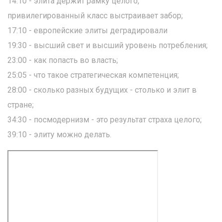
14:10 - элита держит рамку целого,
привилегированный класс выстраивает забор;
17:10 - европейские элиты деградировали
19:30 - высший свет и высший уровень потребления;
23:00 - как попасть во власть;
25:05 - что такое стратегическая компетенция;
28:00 - сколько разных будущих - столько и элит в
стране;
34:30 - посмодернизм - это результат страха целого;
39:10 - элиту можно делать.