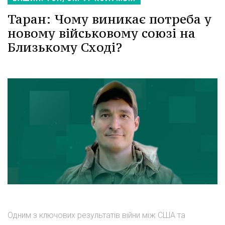
Таран: Чому виникає потреба у
новому військовому союзі на
Близькому Сході?
Одним з ключових результатів війни між США та