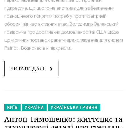
перехоплювачів для системи Patriot. Проте він
підкреслив, що цього не вистачає для забезпечення
повноцінного покриття потреб у протиповітряній
обороні під час активних атак. Володимир Зеленський
повідомив про досягнення домовленості зі США щодо
щомісячних поставок ракет‑перехоплювачів для систем
Patriot . Водночас він підкресли...
ЧИТАТИ ДАЛІ
КИЇВ
УКРАЇНА
УКРАЇНСЬКА ГРИВНЯ
Антон Тимошенко: життєпис та
захоплюючі деталі про стендап-