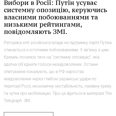
Вибори в Росії: Путін усуває
системну опозицію, керуючись
власними побоюваннями та
низькими рейтингами,
повідомляють ЗМІ.
Риторика еліт російської влади на підтримку партії Путіна
стикається з істотними побоюваннями. У зв'язку з цим
Кремль посилює тиск на "системну опозицію", яка
здатна об'єднати голоси незадоволених. Останні
опитування показують, що в РФ наростає
невдоволення через глибокі українські удари по
території Росії, економічну нестабільність, паливну кризу
та чутки про мобілізацію. Про це йдеться в матеріалі The
Telegraph. ЗМ...