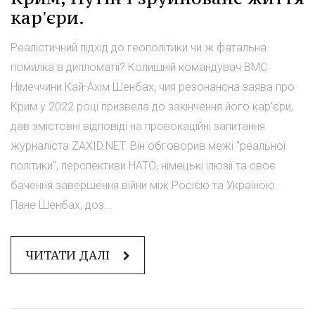
кар'єри.
Реалістичний підхід до геополітики чи ж фатальна
помилка в дипломатії? Колишній командувач ВМС
Німеччини Кай-Ахім Шенбах, чия резонансна заява про
Крим у 2022 році призвела до закінчення його кар'єри,
дав змістовні відповіді на провокаційні запитання
журналіста ZAXID.NET. Він обговорив межі "реальної
політики", перспективи НАТО, німецькі ілюзії та своє
бачення завершення війни між Росією та Україною.
Пане Шенбах, доз...
ЧИТАТИ ДАЛІ