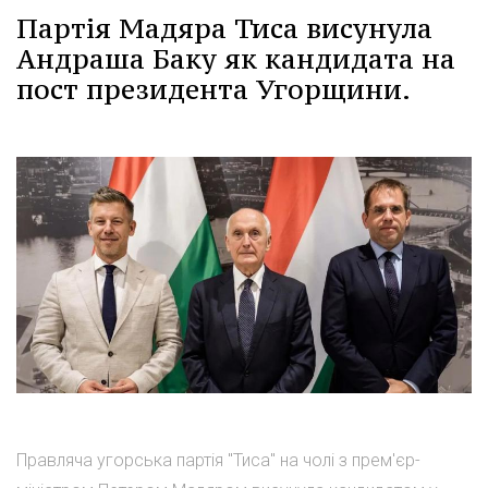
Партія Мадяра Тиса висунула
Андраша Баку як кандидата на
пост президента Угорщини.
Правляча угорська партія "Тиса" на чолі з прем'єр-