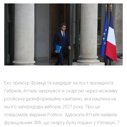
Екс-прем'єр Франції та кандидат на пост президента
Габріель Атталь звернувся зі скаргою через можливу
російську дезінформаційну кампанію, яка націлена на
нього напередодні виборів 2027 року. Про це
повідомляє видання Politico. Адвокати Атталя заявили
французьким ЗМІ, що скаргу було подано у п'ятницю, 7