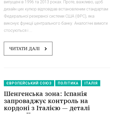
випущені в 1996 та 2013 роках. Проте, важливо, щоб
дизайн цих купюр відповідав встановленим стандартам
Федеральної резервної системи США (ФРС), яка
виконує функції центрального банку. Аналогічні вимоги
стосуються і ...
ЧИТАТИ ДАЛІ
ЄВРОПЕЙСЬКИЙ СОЮЗ
ПОЛІТИКА
ІТАЛІЯ
Шенгенська зона: Іспанія
запроваджує контроль на
кордоні з Італією — деталі