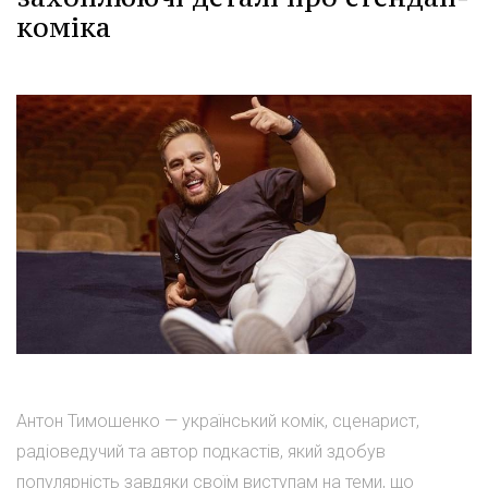
коміка
Антон Тимошенко — український комік, сценарист,
радіоведучий та автор подкастів, який здобув
популярність завдяки своїм виступам на теми, що