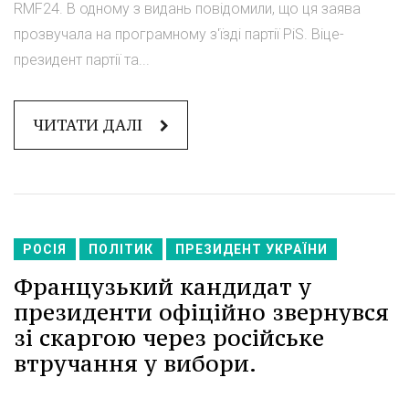
RMF24. В одному з видань повідомили, що ця заява
прозвучала на програмному з'їзді партії PiS. Віце-
президент партії та...
ЧИТАТИ ДАЛІ
РОСІЯ
ПОЛІТИК
ПРЕЗИДЕНТ УКРАЇНИ
Французький кандидат у
президенти офіційно звернувся
зі скаргою через російське
втручання у вибори.