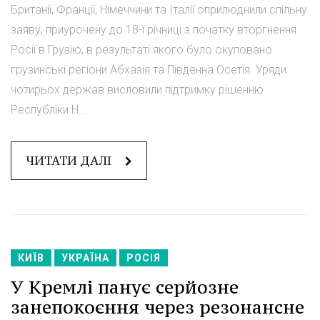
Британії, Франції, Німеччини та Італії оприлюднили спільну
заяву, приурочену до 18-ї річниці з початку вторгнення
Росії в Грузію, в результаті якого було окуповано
грузинські регіони Абхазія та Південна Осетія. Уряди
чотирьох держав висловили підтримку рішенню
Республіки Н...
ЧИТАТИ ДАЛІ
КИЇВ
УКРАЇНА
РОСІЯ
У Кремлі панує серйозне
занепокоєння через резонансне