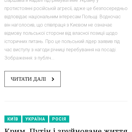
Варшава й надалі підтримуватиме Україну у
протистоянні російській агресії, адже це безпосередньо
відповідає національним інтересам Польщі. Водночас
він наголосив, що співпраця з Києвом не означає
відмову польської сторони від власної позиції щодо
історичних питань. Про це польський лідер заявив під
час виступу з нагоди річниці перебування на посаді.
Зображення: з публіч...
ЧИТАТИ ДАЛІ
КИЇВ
УКРАЇНА
РОСІЯ
Крим, Путін і зруйноване життя