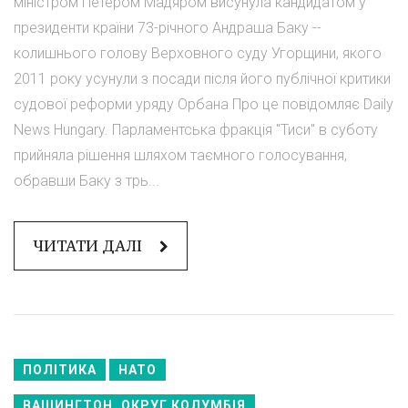
міністром Петером Мадяром висунула кандидатом у
президенти країни 73-річного Андраша Баку --
колишнього голову Верховного суду Угорщини, якого
2011 року усунули з посади після його публічної критики
судової реформи уряду Орбана Про це повідомляє Daily
News Hungary. Парламентська фракція "Тиси" в суботу
прийняла рішення шляхом таємного голосування,
обравши Баку з трь...
ЧИТАТИ ДАЛІ
ПОЛІТИКА
НАТО
ВАШИНГТОН, ОКРУГ КОЛУМБІЯ