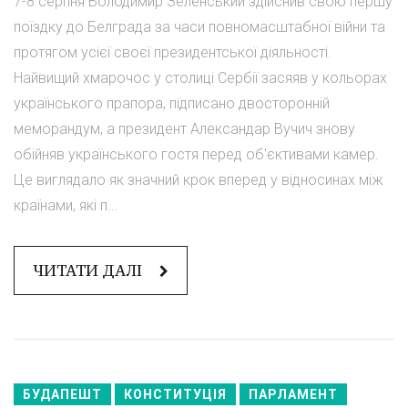
7-8 серпня Володимир Зеленський здійснив свою першу
поїздку до Белграда за часи повномасштабної війни та
протягом усієї своєї президентської діяльності.
Найвищий хмарочос у столиці Сербії засяяв у кольорах
українського прапора, підписано двосторонній
меморандум, а президент Александар Вучич знову
обійняв українського гостя перед об'єктивами камер.
Це виглядало як значний крок вперед у відносинах між
країнами, які п...
ЧИТАТИ ДАЛІ
БУДАПЕШТ
КОНСТИТУЦІЯ
ПАРЛАМЕНТ