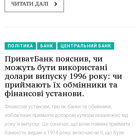
ЧИТАТИ ДАЛІ
ПОЛІТИКА
БАНК
ЦЕНТРАЛЬНИЙ БАНК
ПриватБанк пояснив, чи
можуть бути використані
долари випуску 1996 року: чи
приймають їх обмінники та
фінансові установи.
Фінансові установи, такі як банки та обмінники,
зобов'язані приймати доларові купюри незалежно від
року їх випуску. Це означає, що вони повинні приймати
банкноти, видані з 1914 року, включаючи ті, що були