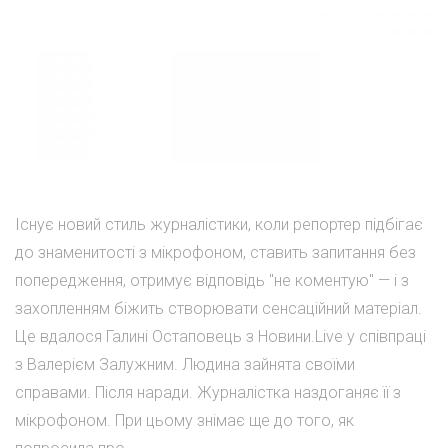
Існує новий стиль журналістики, коли репортер підбігає
до знаменитості з мікрофоном, ставить запитання без
попередження, отримує відповідь "не коментую" — і з
захопленням біжить створювати сенсаційний матеріал.
Це вдалося Галині Остаповець з Новини.Live у співпраці
з Валерієм Залужним. Людина зайнята своїми
справами. Після наради. Журналістка наздоганяє її з
мікрофоном. При цьому знімає ще до того, як