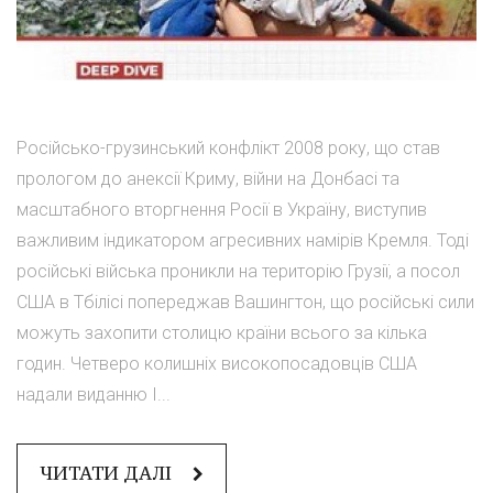
Російсько-грузинський конфлікт 2008 року, що став
прологом до анексії Криму, війни на Донбасі та
масштабного вторгнення Росії в Україну, виступив
важливим індикатором агресивних намірів Кремля. Тоді
російські війська проникли на територію Грузії, а посол
США в Тбілісі попереджав Вашингтон, що російські сили
можуть захопити столицю країни всього за кілька
годин. Четверо колишніх високопосадовців США
надали виданню I...
ЧИТАТИ ДАЛІ