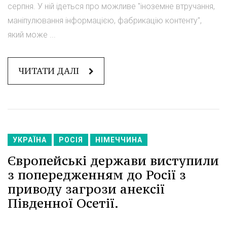
серпня. У ній ідеться про можливе "іноземне втручання,
маніпулювання інформацією, фабрикацію контенту",
який може ...
ЧИТАТИ ДАЛІ
УКРАЇНА
РОСІЯ
НІМЕЧЧИНА
Європейські держави виступили
з попередженням до Росії з
приводу загрози анексії
Південної Осетії.