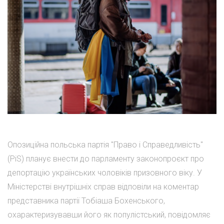
Опозиційна польська партія "Право і Справедливість"
(PiS) планує внести до парламенту законопроєкт про
депортацію українських чоловіків призовного віку. У
Міністерстві внутрішніх справ відповіли на коментар
представника партії Тобіаша Бохенського,
охарактеризувавши його як популістський, повідомляє