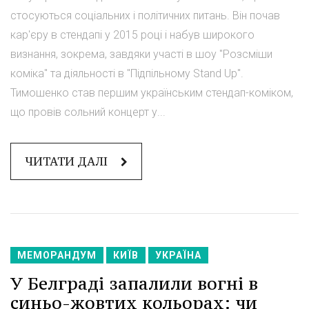
стосуються соціальних і політичних питань. Він почав
кар'єру в стендапі у 2015 році і набув широкого
визнання, зокрема, завдяки участі в шоу "Розсміши
коміка" та діяльності в "Підпільному Stand Up".
Тимошенко став першим українським стендап-коміком,
що провів сольний концерт у...
ЧИТАТИ ДАЛІ
МЕМОРАНДУМ
КИЇВ
УКРАЇНА
У Белграді запалили вогні в
синьо-жовтих кольорах: чи