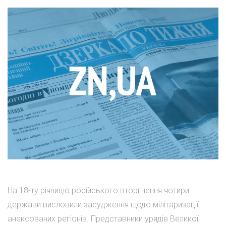
На 18-ту річницю російського вторгнення чотири
держави висловили засудження щодо мілітаризації
анексованих регіонів. Представники урядів Великої