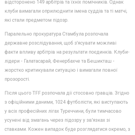
відсторонено 149 арбітрів та їхніх помічників. Однак
клуби вимагали оприлюднити імена суддів та ті матчі,
які стали предметом підозр.
Паралельно прокуратура Стамбула розпочала
державне розслідування, щоб з'ясувати можливі
факти впливу арбітрів на результати поєдинків. Клуби-
лідери - Галатасарай, Фенербахче та Бешикташ -
жорстко критикували ситуацію і вимагали повної
прозорості.
Після цього TFF розпочала дії стосовно гравців. Згідно
з офіційними даними, 1024 футболісти, які виступають
у всіх професійних лігах Туреччини, були тимчасово
усунені від змагань через підозру у зв'язках зі
ставками. Кожен випадок буде розглядатися окремо, з