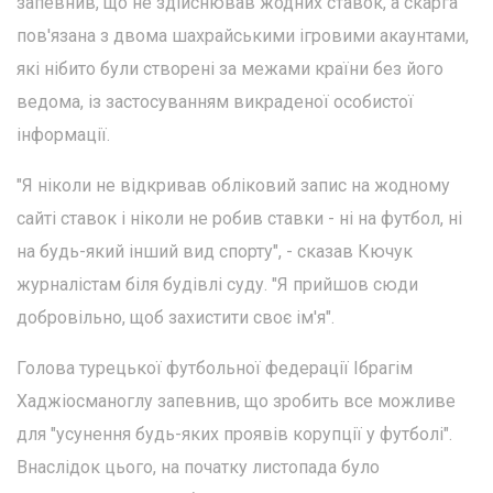
запевнив, що не здійснював жодних ставок, а скарга
пов'язана з двома шахрайськими ігровими акаунтами,
які нібито були створені за межами країни без його
ведома, із застосуванням викраденої особистої
інформації.
"Я ніколи не відкривав обліковий запис на жодному
сайті ставок і ніколи не робив ставки - ні на футбол, ні
на будь-який інший вид спорту", - сказав Кючук
журналістам біля будівлі суду. "Я прийшов сюди
добровільно, щоб захистити своє ім'я".
Голова турецької футбольної федерації Ібрагім
Хаджіосманоглу запевнив, що зробить все можливе
для "усунення будь-яких проявів корупції у футболі".
Внаслідок цього, на початку листопада було