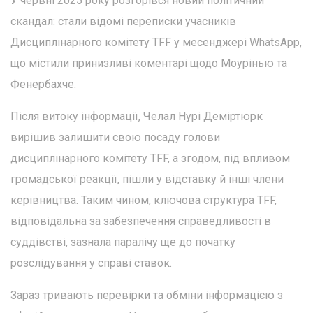
У червні 2025 року розгорівся новий політичний
скандал: стали відомі переписки учасників
Дисциплінарного комітету TFF у месенджері WhatsApp,
що містили принизливі коментарі щодо Моурінью та
Фенербахче.
Після витоку інформації, Челал Нурі Деміртюрк
вирішив залишити свою посаду голови
дисциплінарного комітету TFF, а згодом, під впливом
громадської реакції, пішли у відставку й інші члени
керівництва. Таким чином, ключова структура TFF,
відповідальна за забезпечення справедливості в
суддівстві, зазнала паралічу ще до початку
розслідування у справі ставок.
Зараз тривають перевірки та обміни інформацією з