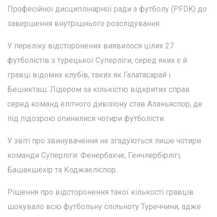
Професійної дисциплінарної ради з футболу (PFDK) до
завершення внутрішнього розслідування.
У переліку відсторонених виявилося цілих 27
футболістів з турецької Суперліги, серед яких є й
гравці відомих клубів, таких як Галатасарай і
Бешикташ. Лідером за кількістю відкритих справ
серед команд елітного дивізіону став Аланьяспор, де
під підозрою опинилися чотири футболісти.
У звіті про звинувачення не згадуються лише чотири
команди Суперліги: Фенербахче, Генчлербірлігі,
Башакшехір та Коджаеліспор.
Рішення про відсторонення такої кількості гравців
шокувало всю футбольну спільноту Туреччини, адже