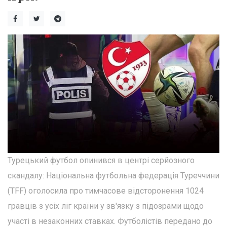
Турецький футбол опинився в центрі серйозного
скандалу: Національна футбольна федерація Туреччини
(TFF) оголосила про тимчасове відсторонення 1024
гравців з усіх ліг країни у зв'язку з підозрами щодо
участі в незаконних ставках. Футболістів передано до