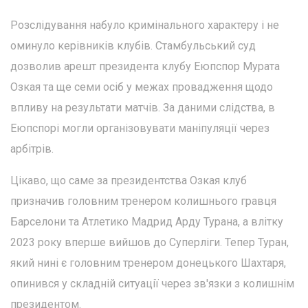
Розслідування набуло кримінального характеру і не
оминуло керівників клубів. Стамбульський суд
дозволив арешт президента клубу Еюпспор Мурата
Озкая та ще семи осіб у межах провадження щодо
впливу на результати матчів. За даними слідства, в
Еюпспорі могли організовувати маніпуляції через
арбітрів.
Цікаво, що саме за президентства Озкая клуб
призначив головним тренером колишнього гравця
Барселони та Атлетико Мадрид Арду Турана, а влітку
2023 року вперше вийшов до Суперліги. Тепер Туран,
який нині є головним тренером донецького Шахтаря,
опинився у складній ситуації через зв'язки з колишнім
президентом.