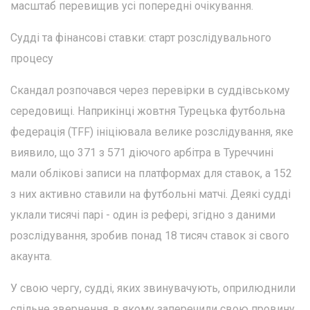
масштаб перевищив усі попередні очікування.
Судді та фінансові ставки: старт розслідувального
процесу
Скандал розпочався через перевірки в суддівському
середовищі. Наприкінці жовтня Турецька футбольна
федерація (TFF) ініціювала велике розслідування, яке
виявило, що 371 з 571 діючого арбітра в Туреччині
мали облікові записи на платформах для ставок, а 152
з них активно ставили на футбольні матчі. Деякі судді
уклали тисячі парі - один із рефері, згідно з даними
розслідування, зробив понад 18 тисяч ставок зі свого
акаунта.
У свою чергу, судді, яких звинувачують, оприлюднили
спільне звернення, в якому заперечили свою провину