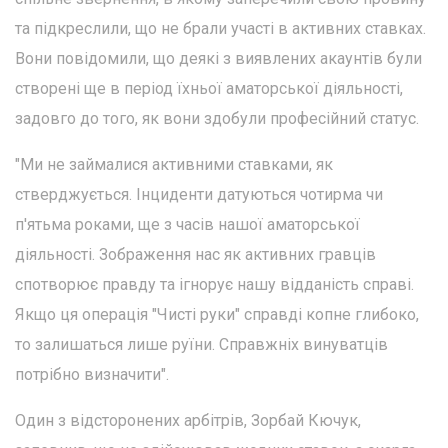
та підкреслили, що не брали участі в активних ставках.
Вони повідомили, що деякі з виявлених акаунтів були
створені ще в період їхньої аматорської діяльності,
задовго до того, як вони здобули професійний статус.
"Ми не займалися активними ставками, як
стверджується. Інциденти датуються чотирма чи
п'ятьма роками, ще з часів нашої аматорської
діяльності. Зображення нас як активних гравців
спотворює правду та ігнорує нашу відданість справі.
Якщо ця операція "Чисті руки" справді копне глибоко,
то залишаться лише руїни. Справжніх винуватців
потрібно визначити".
Один з відсторонених арбітрів, Зорбай Кючук,