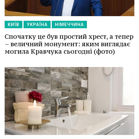
КИЇВ
УКРАЇНА
НІМЕЧЧИНА
Спочатку це був простий хрест, а тепер
– величний монумент: яким виглядає
могила Кравчука сьогодні (фото)