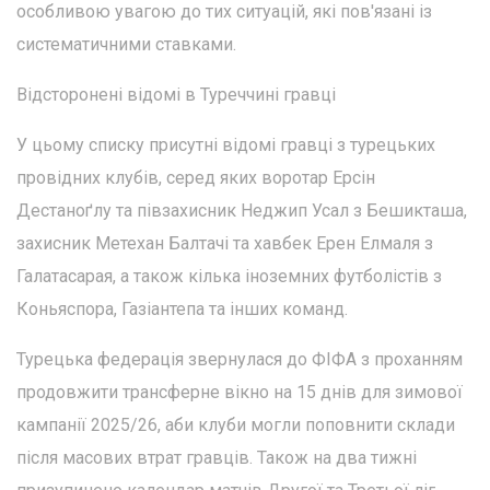
особливою увагою до тих ситуацій, які пов'язані із
систематичними ставками.
Відсторонені відомі в Туреччині гравці
У цьому списку присутні відомі гравці з турецьких
провідних клубів, серед яких воротар Ерсін
Дестаноґлу та півзахисник Неджип Усал з Бешикташа,
захисник Метехан Балтачі та хавбек Ерен Елмаля з
Галатасарая, а також кілька іноземних футболістів з
Коньяспора, Газіантепа та інших команд.
Турецька федерація звернулася до ФІФА з проханням
продовжити трансферне вікно на 15 днів для зимової
кампанії 2025/26, аби клуби могли поповнити склади
після масових втрат гравців. Також на два тижні