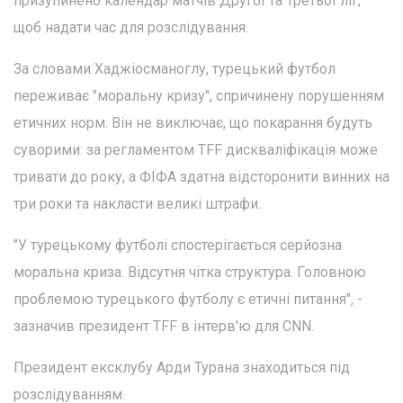
призупинено календар матчів Другої та Третьої ліг,
щоб надати час для розслідування.
За словами Хаджіосманоглу, турецький футбол
переживає "моральну кризу", спричинену порушенням
етичних норм. Він не виключає, що покарання будуть
суворими: за регламентом TFF дискваліфікація може
тривати до року, а ФІФА здатна відсторонити винних на
три роки та накласти великі штрафи.
"У турецькому футболі спостерігається серйозна
моральна криза. Відсутня чітка структура. Головною
проблемою турецького футболу є етичні питання", -
зазначив президент TFF в інтерв'ю для CNN.
Президент ексклубу Арди Турана знаходиться під
розслідуванням.