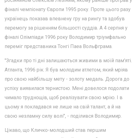
росіянином Олексієм Лезіним, якому раніше програв у
фіналі чемпіонату Європи 1995 року. Проте цього разу
українець показав впевнену гру на рингу та здобув
перемогу за рішенням більшості суддів. А 4 серпня у
фіналі Олімпіади 1996 року Володимир тріумфально
переміг представника Тонгі Паеа Вольфграма.
"Згадки про ті дні залишаються живими в моїй пам'яті.
Атланта, 1996 рік. Я був молодим атлетом, який мріяв
про свою найбільшу мету - золоту медаль. Дорога до
успіху виявилася тернистою. Мені довелося подолати
чимало труднощів, щоб реалізувати свою мрію. І в
цьому я покладався не лише на свій талант, а й на
свою незламну силу волі", - поділився Володимир.
Цікаво, що Кличко-молодший став першим