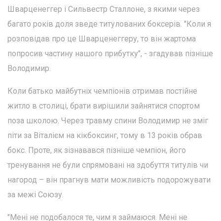
Шварценеггер і Сильвестр Сталлоне, з якими через
багато років доля зведе титулованих боксерів. "Коли я
розповідав про це Шварценеггеру, то він жартома
попросив частину нашого прибутку", - згадував пізніше
Володимир.
Коли батько майбутніх чемпіонів отримав постійне
житло в столиці, брати вирішили зайнятися спортом
поза школою. Через травму спини Володимир не зміг
піти за Віталієм на кікбоксинг, тому в 13 років обрав
бокс. Проте, як зізнавався пізніше чемпіон, його
тренування не були спрямовані на здобуття титулів чи
нагород – він прагнув мати можливість подорожувати
за межі Союзу.
"Мені не подобалося те, чим я займаюся. Мені не