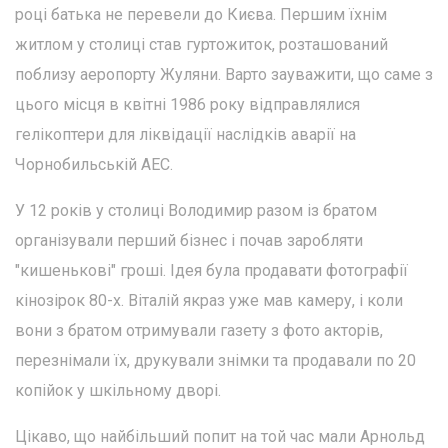
році батька не перевели до Києва. Першим їхнім
житлом у столиці став гуртожиток, розташований
поблизу аеропорту Жуляни. Варто зауважити, що саме з
цього місця в квітні 1986 року відправлялися
гелікоптери для ліквідації наслідків аварії на
Чорнобильській АЕС.
У 12 років у столиці Володимир разом із братом
організували перший бізнес і почав заробляти
"кишенькові" гроші. Ідея була продавати фотографії
кінозірок 80-х. Віталій якраз уже мав камеру, і коли
вони з братом отримували газету з фото акторів,
перезнімали їх, друкували знімки та продавали по 20
копійок у шкільному дворі.
Цікаво, що найбільший попит на той час мали Арнольд