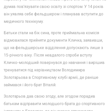
думав пов'язувати свою освіту зі спортом. У 14 років
він уявляв себе фельдшером і планував вступити до
медичного технікуму.
Батьки стали на бік сина, проте приймальна комісія
відмовилася прийняти документи Кличка, заявивши,
що на фельдшерське відділення допускають лише з
15-річного віку. Після невдалого спроби вступу
Кличко-молодший повернувся до навчання і вирішив
тренуватися під керівництвом Володимира
Золотарьова в Спортивному клубі армії, де раніше
займався і його брат Віталій.
Золотарьов дав свою згоду, але згодом порадив
батькам відправити молодшого брата до спортивного