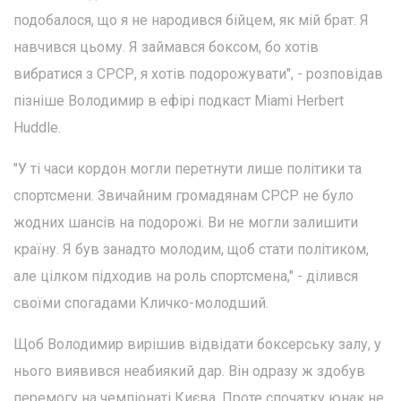
подобалося, що я не народився бійцем, як мій брат. Я
навчився цьому. Я займався боксом, бо хотів
вибратися з СРСР, я хотів подорожувати", - розповідав
пізніше Володимир в ефірі подкаст Miami Herbert
Huddle.
"У ті часи кордон могли перетнути лише політики та
спортсмени. Звичайним громадянам СРСР не було
жодних шансів на подорожі. Ви не могли залишити
країну. Я був занадто молодим, щоб стати політиком,
але цілком підходив на роль спортсмена," - ділився
своїми спогадами Кличко-молодший.
Щоб Володимир вирішив відвідати боксерську залу, у
нього виявився неабиякий дар. Він одразу ж здобув
перемогу на чемпіонаті Києва. Проте спочатку юнак не