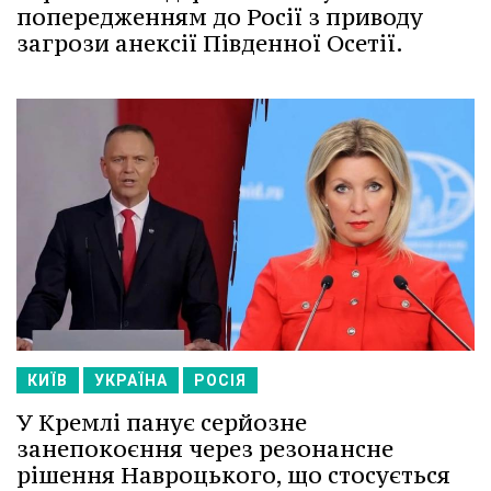
попередженням до Росії з приводу
загрози анексії Південної Осетії.
КИЇВ
УКРАЇНА
РОСІЯ
У Кремлі панує серйозне
занепокоєння через резонансне
рішення Навроцького, що стосується