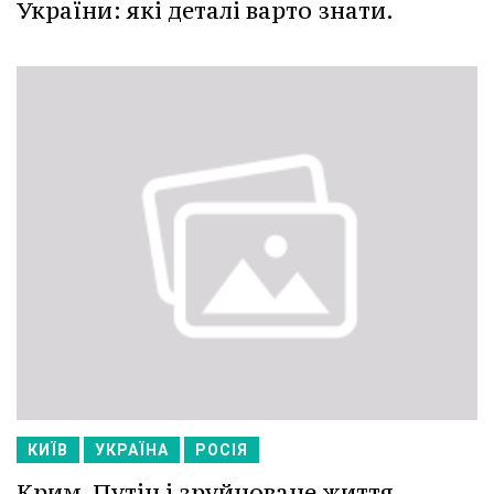
України: які деталі варто знати.
КИЇВ
УКРАЇНА
РОСІЯ
Крим, Путін і зруйноване життя