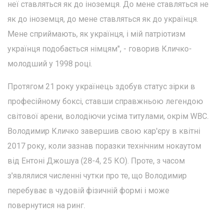
неї ставляться як до іноземця. До мене ставляться не
як до іноземця, до мене ставляться як до українця.
Мене сприймають, як українця, і мій патріотизм
українця подобається німцям", - говорив Кличко-
молодший у 1998 році.
Протягом 21 року українець здобув статус зірки в
професійному боксі, ставши справжньою легендою
світової арени, володіючи усіма титулами, окрім WBC.
Володимир Кличко завершив свою кар'єру в квітні
2017 року, коли зазнав поразки технічним нокаутом
від Ентоні Джошуа (28-4, 25 КО). Проте, з часом
з'являлися численні чутки про те, що Володимир
перебуває в чудовій фізичній формі і може
повернутися на ринг.