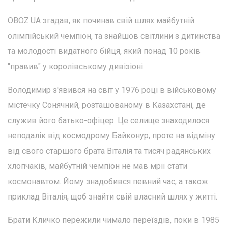
OBOZ.UA згадав, як починав свій шлях майбутній
олімпійський чемпіон, та знайшов світлини з дитинства
та молодості видатного бійця, який понад 10 років
"правив" у королівському дивізіоні.
Володимир з'явився на світ у 1976 році в військовому
містечку Сонячний, розташованому в Казахстані, де
служив його батько-офіцер. Це селище знаходилося
неподалік від космодрому Байконур, проте на відміну
від свого старшого брата Віталія та тисяч радянських
хлопчаків, майбутній чемпіон не мав мрії стати
космонавтом. Йому знадобився певний час, а також
приклад Віталія, щоб знайти свій власний шлях у житті.
Брати Кличко пережили чимало переїздів, поки в 1985