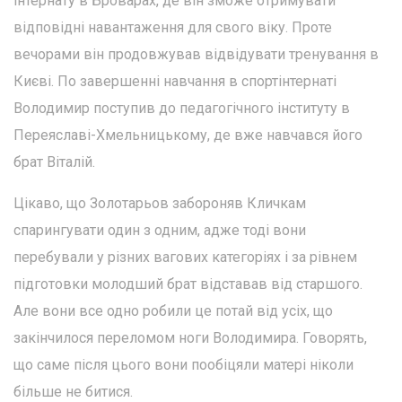
інтернату в Броварах, де він зможе отримувати
відповідні навантаження для свого віку. Проте
вечорами він продовжував відвідувати тренування в
Києві. По завершенні навчання в спортінтернаті
Володимир поступив до педагогічного інституту в
Переяславі-Хмельницькому, де вже навчався його
брат Віталій.
Цікаво, що Золотарьов забороняв Кличкам
спарингувати один з одним, адже тоді вони
перебували у різних вагових категоріях і за рівнем
підготовки молодший брат відставав від старшого.
Але вони все одно робили це потай від усіх, що
закінчилося переломом ноги Володимира. Говорять,
що саме після цього вони пообіцяли матері ніколи
більше не битися.