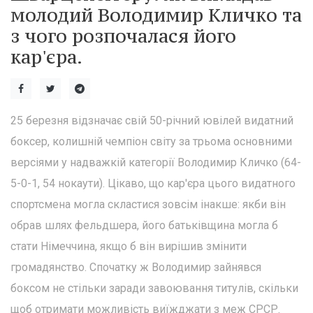
молодий Володимир Кличко та
з чого розпочалася його
кар'єра.
25 березня відзначає свій 50-річний ювілей видатний
боксер, колишній чемпіон світу за трьома основними
версіями у надважкій категорії Володимир Кличко (64-
5-0-1, 54 нокаути). Цікаво, що кар'єра цього видатного
спортсмена могла скластися зовсім інакше: якби він
обрав шлях фельдшера, його батьківщина могла б
стати Німеччина, якщо б він вирішив змінити
громадянство. Спочатку ж Володимир зайнявся
боксом не стільки заради завоювання титулів, скільки
щоб отримати можливість виїжджати з меж СРСР.