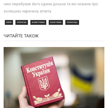
нині перебуває його єдина донька та які новини про
колишню наречену атлета.
КИЇВ
УКРАЇНА
НІМЕЧЧИНА
ПОЛІТИКА
УКРАЇНЦІ
ЧИТАЙТЕ ТАКОЖ