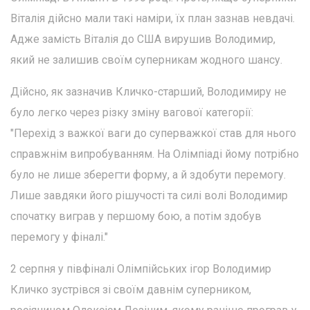
Віталія дійсно мали такі наміри, їх план зазнав невдачі.
Адже замість Віталія до США вирушив Володимир,
який не залишив своїм суперникам жодного шансу.
Дійсно, як зазначив Кличко-старший, Володимиру не
було легко через різку зміну вагової категорії:
"Перехід з важкої ваги до суперважкої став для нього
справжнім випробуванням. На Олімпіаді йому потрібно
було не лише зберегти форму, а й здобути перемогу.
Лише завдяки його рішучості та силі волі Володимир
спочатку виграв у першому бою, а потім здобув
перемогу у фіналі."
2 серпня у півфіналі Олімпійських ігор Володимир
Кличко зустрівся зі своїм давнім суперником,