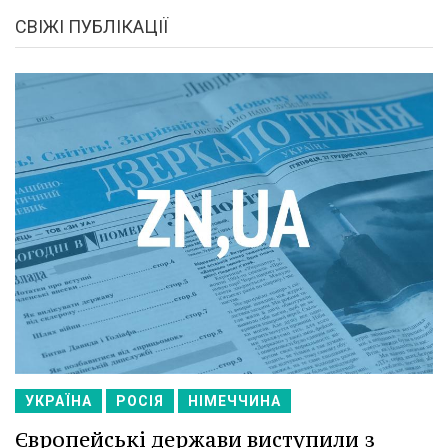
СВІЖІ ПУБЛІКАЦІЇ
УКРАЇНА
РОСІЯ
НІМЕЧЧИНА
Європейські держави виступили з