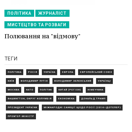
ПОЛІТИКА
ЖУРНАЛІСТ
МИСТЕЦТВО ТА РОЗВАГИ
Полювання на "відмову"
ТЕГИ
ПОЛІТИКА
РОСІЯ
УКРАЇНА
ЄВРОПА
ЄВРОПЕЙСЬКИЙ СОЮЗ
КИЇВ
ВОЛОДИМИР ПУТІН
ВОЛОДИМИР ЗЕЛЕНСЬКИЙ
УКРАЇНЦІ
МОСКВА
НАТО
ПОЛІТИК
КИТАЙ (РЕГІОН)
НІМЕЧЧИНА
ВАШИНГТОН, ОКРУГ КОЛУМБІЯ
ЕКОНОМІКА
ДОНАЛЬД ТРАМП
ПРЕЗИДЕНТ УКРАЇНИ
МІЖНАРОДНІ САНКЦІЇ ЩОДО РОСІЇ (2014—ДОТЕПЕР)
ПРЕМ'ЄР-МІНІСТР