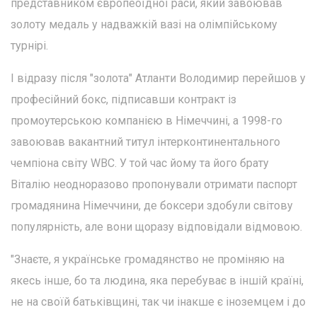
представником європеоїдної раси, який завоював
золоту медаль у надважкій вазі на олімпійському
турнірі.
І відразу після "золота" Атланти Володимир перейшов у
професійний бокс, підписавши контракт із
промоутерською компанією в Німеччині, а 1998-го
завоював вакантний титул інтерконтинентального
чемпіона світу WBC. У той час йому та його брату
Віталію неодноразово пропонували отримати паспорт
громадянина Німеччини, де боксери здобули світову
популярність, але вони щоразу відповідали відмовою.
"Знаєте, я українське громадянство не проміняю на
якесь інше, бо та людина, яка перебуває в іншій країні,
не на своїй батьківщині, так чи інакше є іноземцем і до