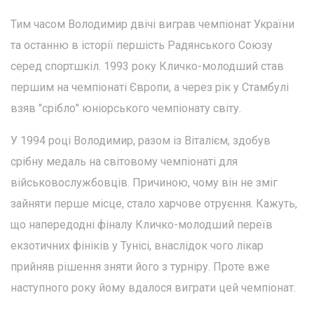
Тим часом Володимир двічі виграв чемпіонат України
та останню в історії першість Радянського Союзу
серед спортшкіл. 1993 року Кличко-молодший став
першим на чемпіонаті Європи, а через рік у Стамбулі
взяв "срібло" юніорського чемпіонату світу.
У 1994 році Володимир, разом із Віталієм, здобув
срібну медаль на світовому чемпіонаті для
військовослужбовців. Причиною, чому він не зміг
зайняти перше місце, стало харчове отруєння. Кажуть,
що напередодні фіналу Кличко-молодший переїв
екзотичних фініків у Тунісі, внаслідок чого лікар
прийняв рішення зняти його з турніру. Проте вже
наступного року йому вдалося виграти цей чемпіонат.