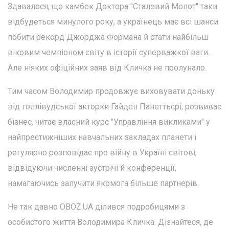
Здавалося, що камбек Доктора "Сталевий Молот" таки
відбудеться минулого року, а українець має всі шанси
побити рекорд Джорджа Формана й стати найбільш
віковим чемпіоном світу в історії суперважкої ваги.
Але ніяких офіційних заяв від Кличка не пролунало.
Тим часом Володимир продовжує виховувати доньку
від голлівудської акторки Гайден Панеттьєрі, розвиває
бізнес, читає власний курс "Управління викликами" у
найпрестижніших навчальних закладах планети і
регулярно розповідає про війну в Україні світові,
відвідуючи численні зустрічі й конференції,
намагаючись залучити якомога більше партнерів.
Не так давно OBOZ.UA ділився подробицями з
особистого життя Володимира Кличка. Дізнайтеся, де