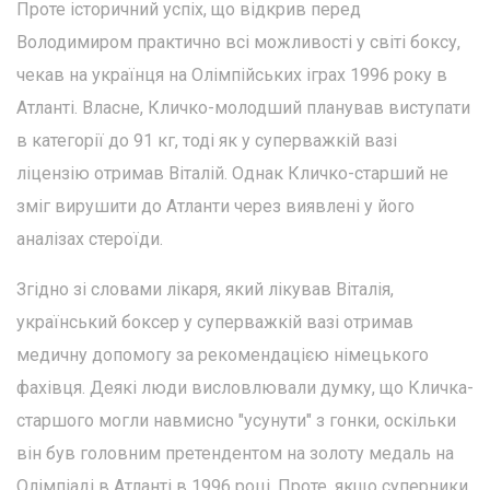
Проте історичний успіх, що відкрив перед
Володимиром практично всі можливості у світі боксу,
чекав на українця на Олімпійських іграх 1996 року в
Атланті. Власне, Кличко-молодший планував виступати
в категорії до 91 кг, тоді як у суперважкій вазі
ліцензію отримав Віталій. Однак Кличко-старший не
зміг вирушити до Атланти через виявлені у його
аналізах стероїди.
Згідно зі словами лікаря, який лікував Віталія,
український боксер у суперважкій вазі отримав
медичну допомогу за рекомендацією німецького
фахівця. Деякі люди висловлювали думку, що Кличка-
старшого могли навмисно "усунути" з гонки, оскільки
він був головним претендентом на золоту медаль на
Олімпіаді в Атланті в 1996 році. Проте, якщо суперники