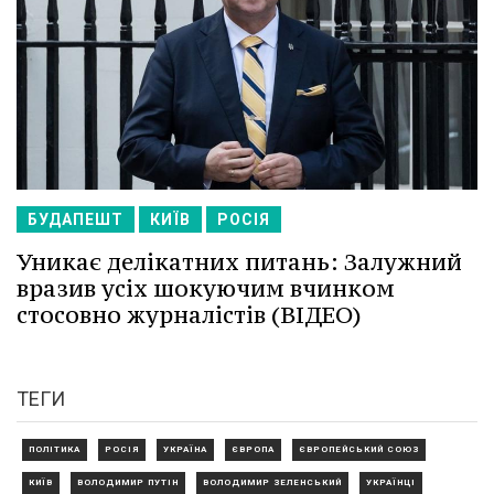
БУДАПЕШТ
КИЇВ
РОСІЯ
Уникає делікатних питань: Залужний
вразив усіх шокуючим вчинком
стосовно журналістів (ВІДЕО)
ТЕГИ
ПОЛІТИКА
РОСІЯ
УКРАЇНА
ЄВРОПА
ЄВРОПЕЙСЬКИЙ СОЮЗ
КИЇВ
ВОЛОДИМИР ПУТІН
ВОЛОДИМИР ЗЕЛЕНСЬКИЙ
УКРАЇНЦІ