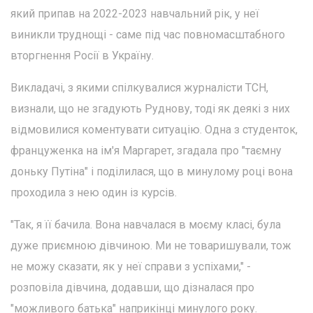
який припав на 2022-2023 навчальний рік, у неї
виникли труднощі - саме під час повномасштабного
вторгнення Росії в Україну.
Викладачі, з якими спілкувалися журналісти ТСН,
визнали, що не згадують Руднову, тоді як деякі з них
відмовилися коментувати ситуацію. Одна з студенток,
француженка на ім'я Маргарет, згадала про "таємну
доньку Путіна" і поділилася, що в минулому році вона
проходила з нею один із курсів.
"Так, я її бачила. Вона навчалася в моєму класі, була
дуже приємною дівчиною. Ми не товаришували, тож
не можу сказати, як у неї справи з успіхами," -
розповіла дівчина, додавши, що дізналася про
"можливого батька" наприкінці минулого року.