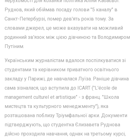
нерухомості для коханки політика Аліни Кабаєвої.
Руднов, який обіймав посаду голови "5 каналу" в
Санкт-Петербурзі, помер дев'ять років тому. За
словами джерел, це може вказувати на можливий
родинний зв'язок між цією дівчиною та Володимиром
Путіним.
Українським журналістам вдалося поспілкуватися зі
студентами та керівником приватного освітнього
закладу у Парижі, де навчалася Луїза. Раніше дівчина
сама зізналася, що вступила до ICART ("L'école de
management culturel et artistique" - з франц. "Школа
мистецтв та культурного менеджменту"), яка
розташована поблизу Тріумфальної арки. Документи
підтверджують, що студентка Єлизавета Руднова
дійсно проходила навчання, однак на третьому курсі,