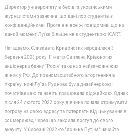
Директор університету в бесіді з українськими
журналістами зазначив, що дані про студентів є
конфіденційними. Проте він все ж повідомив, що на
даний момент Луїза більше не є студенткою ICART.
Нагадаємо, Єлизавета Кривоногих народилася 3
березня 2003 року. Її матір Світлана Крівоногих -
акціонерка банку "Росія" та одна з найзаможніжих
жінок у РФ. До повномасштабного вторгнення в
Україну, нині Луїза Руднова була дизайнеркою-
початківецею та навіть працювала діджейкою. Однак
після 24 лютого 2022 року дівчина почала отримувати
погрозу на свою адресу та потерпати від цькування в
соцмережах, через що закрила доступ до свого
акаунту. У березні 2022-го "донька Путіна" начебто