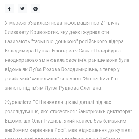
У мережі з'явилася нова інформація про 21-річну
Єлизавету Кривоногих, яку деякі журналісти
називають "таємною донькою" російського лідера
Володимира Путіна. Блогерка з Санкт-Петербурга
неодноразово змінювала своє ім'я: раніше вона була
відома як Луїза Розова Володимирівна, а тепер у
російській "хайпованій" спільноті "Sirena Travel" її
знають під ім'ям Луїза Руднова Олегівна.
Журналісти ТСН виявили цікаві деталі під час
розслідування, яке стосується "байстрючки диктатора".
Відомо, що Олег Руднов, який колись був близьким
знайомим керівника Росії, мав відношення до купівлі