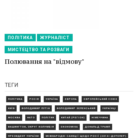
ПОЛІТИКА
ЖУРНАЛІСТ
МИСТЕЦТВО ТА РОЗВАГИ
Полювання на "відмову"
ТЕГИ
ПОЛІТИКА
РОСІЯ
УКРАЇНА
ЄВРОПА
ЄВРОПЕЙСЬКИЙ СОЮЗ
КИЇВ
ВОЛОДИМИР ПУТІН
ВОЛОДИМИР ЗЕЛЕНСЬКИЙ
УКРАЇНЦІ
МОСКВА
НАТО
ПОЛІТИК
КИТАЙ (РЕГІОН)
НІМЕЧЧИНА
ВАШИНГТОН, ОКРУГ КОЛУМБІЯ
ЕКОНОМІКА
ДОНАЛЬД ТРАМП
ПРЕЗИДЕНТ УКРАЇНИ
МІЖНАРОДНІ САНКЦІЇ ЩОДО РОСІЇ (2014—ДОТЕПЕР)