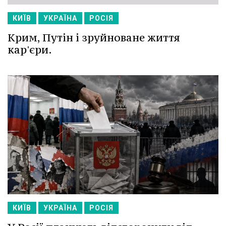
КИЇВ
УКРАЇНА
РОСІЯ
Крим, Путін і зруйноване життя
кар'єри.
КИЇВ
УКРАЇНА
РОСІЯ