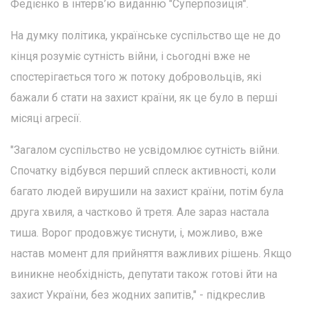
Федієнко в інтерв’ю виданню "Суперпозиція".
На думку політика, українське суспільство ще не до
кінця розуміє сутність війни, і сьогодні вже не
спостерігається того ж потоку добровольців, які
бажали б стати на захист країни, як це було в перші
місяці агресії.
"Загалом суспільство не усвідомлює сутність війни.
Спочатку відбувся перший сплеск активності, коли
багато людей вирушили на захист країни, потім була
друга хвиля, а частково й третя. Але зараз настала
тиша. Ворог продовжує тиснути, і, можливо, вже
настав момент для прийняття важливих рішень. Якщо
виникне необхідність, депутати також готові йти на
захист України, без жодних запитів," - підкреслив