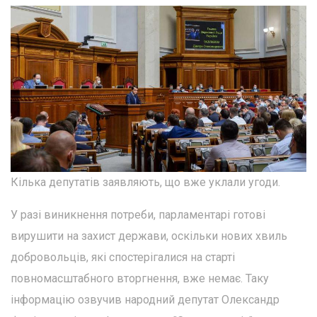
Кілька депутатів заявляють, що вже уклали угоди.
У разі виникнення потреби, парламентарі готові
вирушити на захист держави, оскільки нових хвиль
добровольців, які спостерігалися на старті
повномасштабного вторгнення, вже немає. Таку
інформацію озвучив народний депутат Олександр