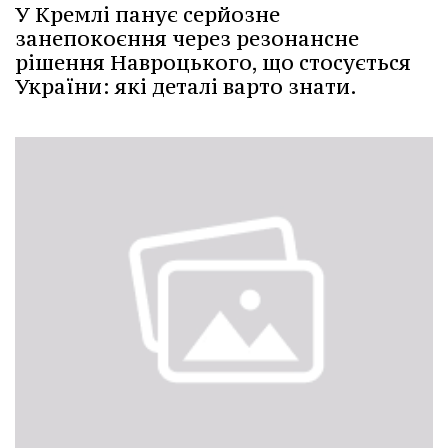
У Кремлі панує серйозне
занепокоєння через резонансне
рішення Навроцького, що стосується
України: які деталі варто знати.