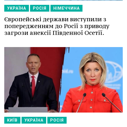
УКРАЇНА
РОСІЯ
НІМЕЧЧИНА
Європейські держави виступили з
попередженням до Росії з приводу
загрози анексії Південної Осетії.
КИЇВ
УКРАЇНА
РОСІЯ