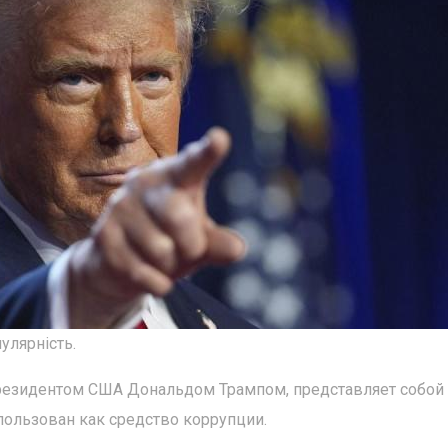
улярність.
резидентом США Дональдом Трампом, представляет собой
ользован как средство коррупции.