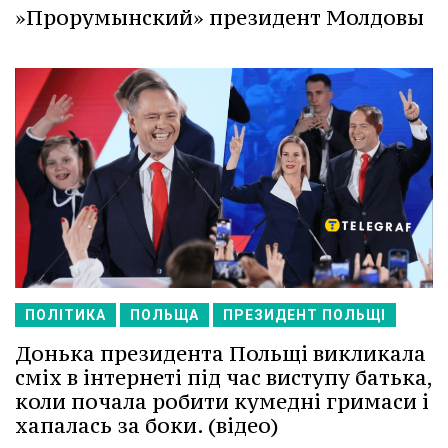
»Прорумынский» президент Молдовы
ПОЛІТИКА
ПОЛЬЩА
ПРЕЗИДЕНТ ПОЛЬЩІ
Донька президента Польщі викликала
сміх в інтернеті під час виступу батька,
коли почала робити кумедні гримаси і
хапалась за боки. (відео)