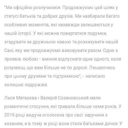
"Ми офіційно розлучилися. Продовжуємо цей шлях у
статусі батьків та добрих друзів. Ми назбирали багато
особливих моментів, які назавжди залишаються у
нашій історії. У які можна повертатися подумки,
згадувати за дружньою кавою та розказувати нашій
Сані, яку ми продовжуємо виховувати разом. Одне з
проявів любові - вміння відпускати одне одного, коли
розумієш, що вам більше не по дорозі. Лишаючись
при цьому друзями та підтримкою", - написало
колишнє подружжя.
Леся Матвєєва і Валерій Созановський мали
романтичні стосунки, які тривали більше семи років. У
2019 році ведуча оголосила про свої заручини з
коханим, а в тому ж році вони стали батьками дочки. У