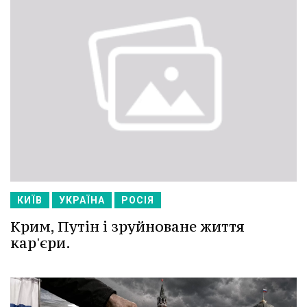
КИЇВ
УКРАЇНА
РОСІЯ
Крим, Путін і зруйноване життя
кар'єри.