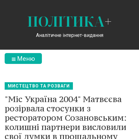
ПОЛІТИКА
+
Аналітичне інтернет-видання
Меню
МИСТЕЦТВО ТА РОЗВАГИ
"Міс Україна 2004" Матвєєва
розірвала стосунки з
ресторатором Созановським:
колишні партнери висловили
свої думки в прощальному