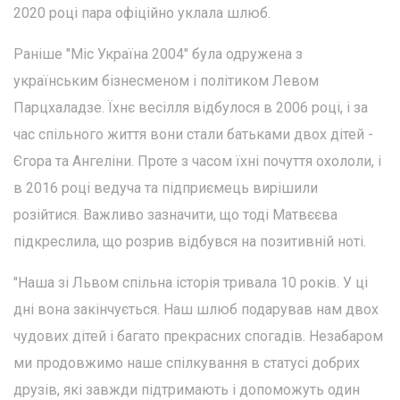
2020 році пара офіційно уклала шлюб.
Раніше "Міс Україна 2004" була одружена з
українським бізнесменом і політиком Левом
Парцхаладзе. Їхнє весілля відбулося в 2006 році, і за
час спільного життя вони стали батьками двох дітей -
Єгора та Ангеліни. Проте з часом їхні почуття охололи, і
в 2016 році ведуча та підприємець вирішили
розійтися. Важливо зазначити, що тоді Матвєєва
підкреслила, що розрив відбувся на позитивній ноті.
"Наша зі Львом спільна історія тривала 10 років. У ці
дні вона закінчується. Наш шлюб подарував нам двох
чудових дітей і багато прекрасних спогадів. Незабаром
ми продовжимо наше спілкування в статусі добрих
друзів, які завжди підтримають і допоможуть один