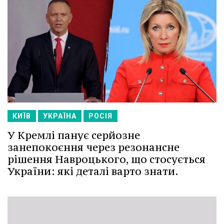
КИЇВ
УКРАЇНА
РОСІЯ
У Кремлі панує серйозне
занепокоєння через резонансне
рішення Навроцького, що стосується
України: які деталі варто знати.