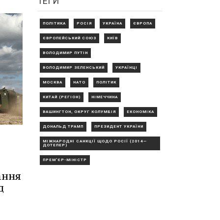
ТЕГИ
ПОЛІТИКА
РОСІЯ
УКРАЇНА
ЄВРОПА
ЄВРОПЕЙСЬКИЙ СОЮЗ
КИЇВ
ВОЛОДИМИР ПУТІН
ВОЛОДИМИР ЗЕЛЕНСЬКИЙ
УКРАЇНЦІ
МОСКВА
НАТО
ПОЛІТИК
КИТАЙ (РЕГІОН)
НІМЕЧЧИНА
ВАШИНГТОН, ОКРУГ КОЛУМБІЯ
ЕКОНОМІКА
ДОНАЛЬД ТРАМП
ПРЕЗИДЕНТ УКРАЇНИ
МІЖНАРОДНІ САНКЦІЇ ЩОДО РОСІЇ (2014—
ДОТЕПЕР)
ПРЕМ'ЄР-МІНІСТР
ання
д