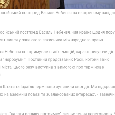
російський постпред Василь Небензя на екстреному засіда
російський постпред Василь Небензя, чия країна щодня пор
евтілився у запеклого захисника міжнародного права.
и Небензя не стримував своїх емоцій, характеризуючи дії
та "нерозумні". Постійний представник Росії, котрий звик
і міста, цього разу виступив з вимогою про термінове
.
і Штати та Ізраїль терміново зупинили свої дії. Ми підкре
х на взаємній повазі та збалансованих інтересах", - зазнач
ість "надати всіляку підтримку" для ведення переговорів. 