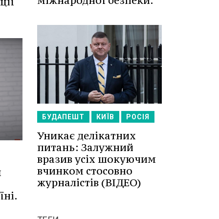
міжнародної безпеки.
ції
БУДАПЕШТ
КИЇВ
РОСІЯ
Уникає делікатних
питань: Залужний
вразив усіх шокуючим
вчинком стосовно
м
журналістів (ВІДЕО)
їні.