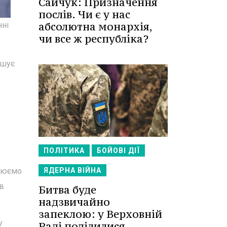
Сайчук: Призначення
послів. Чи є у нас
абсолютна монархія,
нні
чи все ж республіка?
ушує
ПОЛІТИКА
БОЙОВІ ДІЇ
слюємо
ЯДЕРНА ВІЙНА
ив
Битва буде
надзвичайно
запеклою: у Верховній
Раді поділилися
У