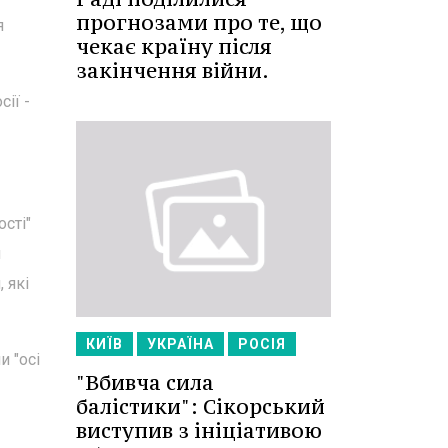
прогнозами про те, що
я
чекає країну після
закінчення війни.
ії -
сті"
и
 які
КИЇВ
УКРАЇНА
РОСІЯ
и "осі
"Вбивча сила
балістики": Сікорський
виступив з ініціативою