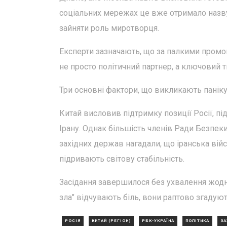
соціальних мережах це вже отримало назву
зайняти роль миротворця.
Експерти зазначають, що за палкими промова
не просто політичний партнер, а ключовий ти
Три основні фактори, що викликають паніку 
Китай висловив підтримку позиції Росії, пі
Ірану. Однак більшість членів Ради Безпе
західних держав нагадали, що іранська війсь
підривають світову стабільність.
Засідання завершилося без ухвалення жодни
зла" відчувають біль, вони раптово згадуют
РОСІЯ
КИТАЙ (РЕГІОН)
РБК-УКРАЇНА
ПОЛІТИКА
ЗА