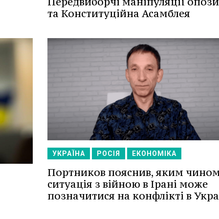
Передвиборчі маніпуляції опози
та Конституційна Асамблея
УКРАЇНА
РОСІЯ
ЕКОНОМІКА
Портников пояснив, яким чино
ситуація з війною в Ірані може
позначитися на конфлікті в Укра