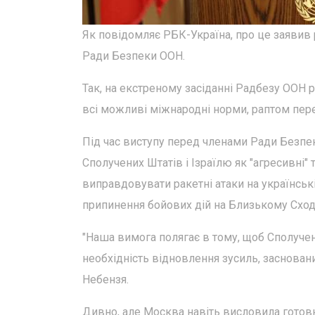
Як повідомляє РБК-Україна, про це заявив 
Ради Безпеки ООН.
Так, на екстреному засіданні Радбезу ООН 
всі можливі міжнародні норми, раптом пер
Під час виступу перед членами Ради Безпек
Сполучених Штатів і Ізраїлю як "агресивні" 
виправдовувати ракетні атаки на українськ
припинення бойових дій на Близькому Сході
"Наша вимога полягає в тому, щоб Сполучен
необхідність відновлення зусиль, засновани
Небензя.
Дивно, але Москва навіть висловила готовн