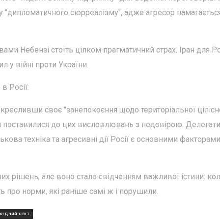
 "дипломатичного сюрреалізму", адже агресор намагаєтьс
ми Небензі стоїть цілком прагматичний страх. Іран для Рос
л у війні проти України.
в Росії:
дкресливши своє "занепокоєння щодо територіальної цілісно
ки поставилися до цих висловлювань з недовірою. Делегат
кова техніка та агресивні дії Росії є основними факторами,
х рішень, але воно стало свідченням важливої істини: кол
ь про норми, які раніше самі ж і порушили.
ХІДНИЙ СВІТ