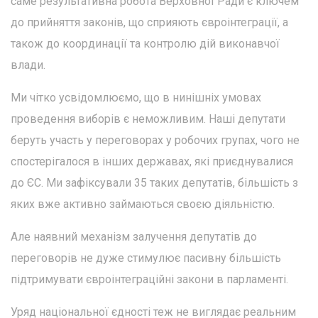
саме результативна робота Верховної Ради є ключем
до прийняття законів, що сприяють євроінтеграції, а
також до координації та контролю дій виконавчої
влади.
Ми чітко усвідомлюємо, що в нинішніх умовах
проведення виборів є неможливим. Наші депутати
беруть участь у переговорах у робочих групах, чого не
спостерігалося в інших державах, які приєднувалися
до ЄС. Ми зафіксували 35 таких депутатів, більшість з
яких вже активно займаються своєю діяльністю.
Але наявний механізм залучення депутатів до
переговорів не дуже стимулює пасивну більшість
підтримувати євроінтеграційні закони в парламенті.
Уряд національної єдності теж не виглядає реальним