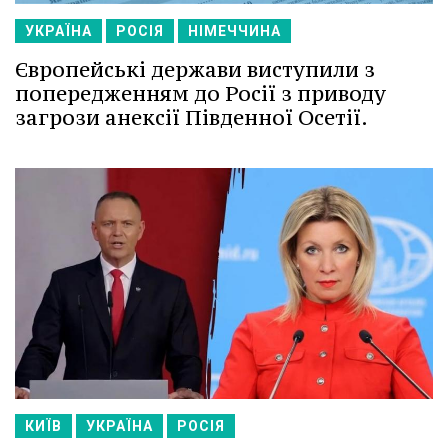
УКРАЇНА
РОСІЯ
НІМЕЧЧИНА
Європейські держави виступили з
попередженням до Росії з приводу
загрози анексії Південної Осетії.
КИЇВ
УКРАЇНА
РОСІЯ