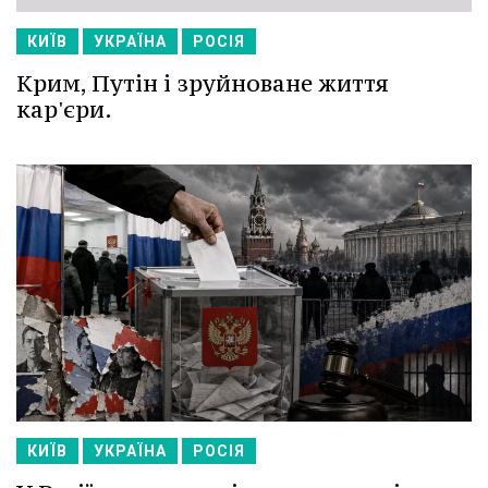
КИЇВ
УКРАЇНА
РОСІЯ
Крим, Путін і зруйноване життя
кар'єри.
КИЇВ
УКРАЇНА
РОСІЯ