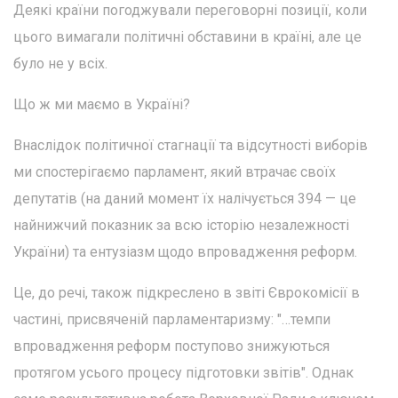
Деякі країни погоджували переговорні позиції, коли
цього вимагали політичні обставини в країні, але це
було не у всіх.
Що ж ми маємо в Україні?
Внаслідок політичної стагнації та відсутності виборів
ми спостерігаємо парламент, який втрачає своїх
депутатів (на даний момент їх налічується 394 — це
найнижчий показник за всю історію незалежності
України) та ентузіазм щодо впровадження реформ.
Це, до речі, також підкреслено в звіті Єврокомісії в
частині, присвяченій парламентаризму: "…темпи
впровадження реформ поступово знижуються
протягом усього процесу підготовки звітів". Однак