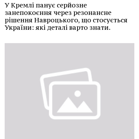
У Кремлі панує серйозне
занепокоєння через резонансне
рішення Навроцького, що стосується
України: які деталі варто знати.