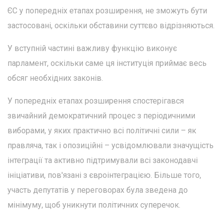
ЄС у попередніх етапах розширення, не зможуть бути
застосовані, оскільки обставини суттєво відрізняються.
У вступній частині важливу функцію виконує
парламент, оскільки саме ця інституція приймає весь
обсяг необхідних законів.
У попередніх етапах розширення спостерігався
звичайний демократичний процес з періодичними
виборами, у яких практично всі політичні сили – як
правляча, так і опозиційні – усвідомлювали значущість
інтеграції та активно підтримували всі законодавчі
ініціативи, пов'язані з євроінтеграцією. Більше того,
участь депутатів у переговорах була зведена до
мінімуму, щоб уникнути політичних суперечок.