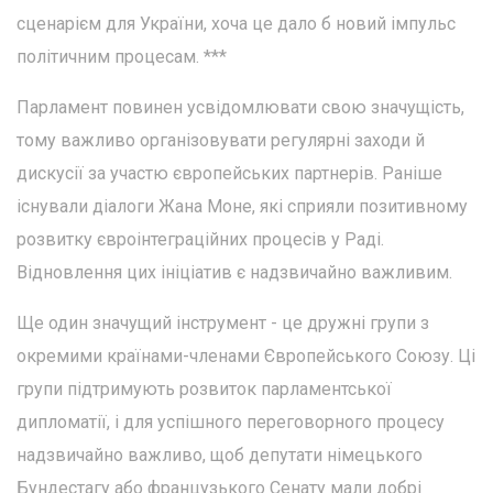
сценарієм для України, хоча це дало б новий імпульс
політичним процесам. ***
Парламент повинен усвідомлювати свою значущість,
тому важливо організовувати регулярні заходи й
дискусії за участю європейських партнерів. Раніше
існували діалоги Жана Моне, які сприяли позитивному
розвитку євроінтеграційних процесів у Раді.
Відновлення цих ініціатив є надзвичайно важливим.
Ще один значущий інструмент - це дружні групи з
окремими країнами-членами Європейського Союзу. Ці
групи підтримують розвиток парламентської
дипломатії, і для успішного переговорного процесу
надзвичайно важливо, щоб депутати німецького
Бундестагу або французького Сенату мали добрі