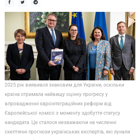
2025 рік виявився знаковим для України, оскільки
країна отримала найвищу оцінку прогресу у
впровадженні євроінтеграційних реформ від
Європейської комісії з моменту здобуття статусу
кандидата. Це сталося незважаючи на численні
скептичні прогнози українських експертів, які лунали