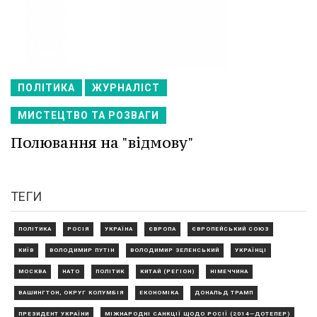
ПОЛІТИКА
ЖУРНАЛІСТ
МИСТЕЦТВО ТА РОЗВАГИ
Полювання на "відмову"
ТЕГИ
ПОЛІТИКА
РОСІЯ
УКРАЇНА
ЄВРОПА
ЄВРОПЕЙСЬКИЙ СОЮЗ
КИЇВ
ВОЛОДИМИР ПУТІН
ВОЛОДИМИР ЗЕЛЕНСЬКИЙ
УКРАЇНЦІ
МОСКВА
НАТО
ПОЛІТИК
КИТАЙ (РЕГІОН)
НІМЕЧЧИНА
ВАШИНГТОН, ОКРУГ КОЛУМБІЯ
ЕКОНОМІКА
ДОНАЛЬД ТРАМП
ПРЕЗИДЕНТ УКРАЇНИ
МІЖНАРОДНІ САНКЦІЇ ЩОДО РОСІЇ (2014—ДОТЕПЕР)