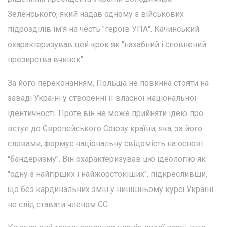
Зеленського, який надав одному з військових
підрозділів ім'я на честь "героїв УПА". Качинський
охарактеризував цей крок як "нахабний і сповнений
презирства вчинок".
За його переконанням, Польща не повинна стояти на
заваді Україні у створенні її власної національної
ідентичності. Проте він не може прийняти ідею про
вступ до Європейського Союзу країни, яка, за його
словами, формує національну свідомість на основі
"бандеризму". Він охарактеризував цю ідеологію як
"одну з найгірших і найжорстокіших", підкресливши,
що без кардинальних змін у нинішньому курсі Україні
не слід ставати членом ЄС.