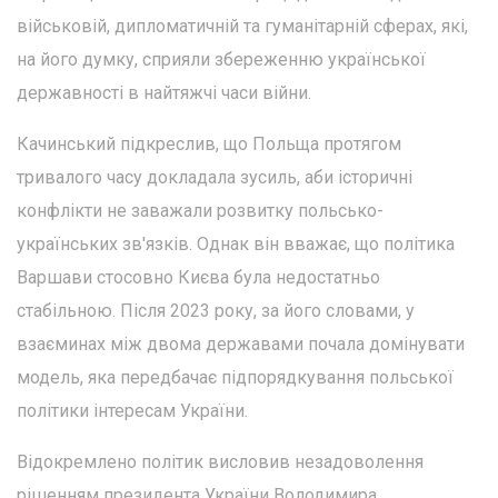
військовій, дипломатичній та гуманітарній сферах, які,
на його думку, сприяли збереженню української
державності в найтяжчі часи війни.
Качинський підкреслив, що Польща протягом
тривалого часу докладала зусиль, аби історичні
конфлікти не заважали розвитку польсько-
українських зв'язків. Однак він вважає, що політика
Варшави стосовно Києва була недостатньо
стабільною. Після 2023 року, за його словами, у
взаєминах між двома державами почала домінувати
модель, яка передбачає підпорядкування польської
політики інтересам України.
Відокремлено політик висловив незадоволення
рішенням президента України Володимира