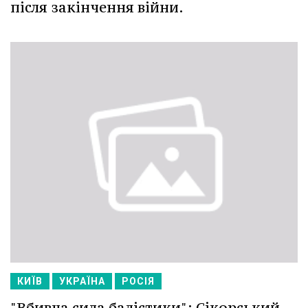
після закінчення війни.
КИЇВ
УКРАЇНА
РОСІЯ
"Вбивча сила балістики": Сікорський