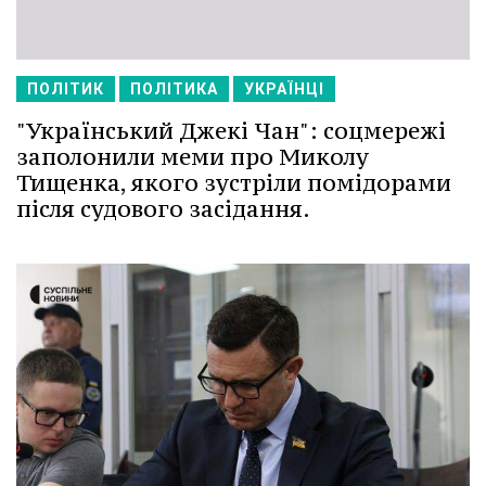
ПОЛІТИК
ПОЛІТИКА
УКРАЇНЦІ
"Український Джекі Чан": соцмережі
заполонили меми про Миколу
Тищенка, якого зустріли помідорами
після судового засідання.