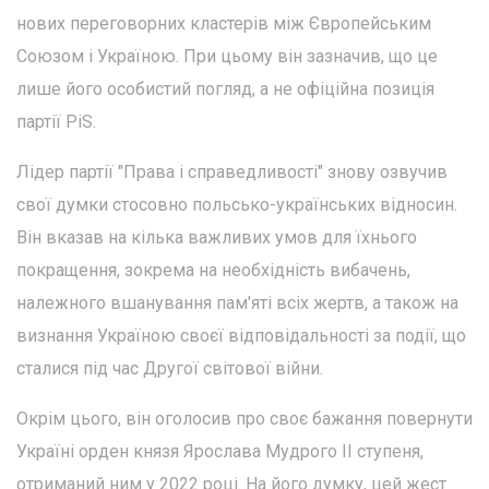
нових переговорних кластерів між Європейським
Союзом і Україною. При цьому він зазначив, що це
лише його особистий погляд, а не офіційна позиція
партії PiS.
Лідер партії "Права і справедливості" знову озвучив
свої думки стосовно польсько-українських відносин.
Він вказав на кілька важливих умов для їхнього
покращення, зокрема на необхідність вибачень,
належного вшанування пам'яті всіх жертв, а також на
визнання Україною своєї відповідальності за події, що
сталися під час Другої світової війни.
Окрім цього, він оголосив про своє бажання повернути
Україні орден князя Ярослава Мудрого II ступеня,
отриманий ним у 2022 році. На його думку, цей жест