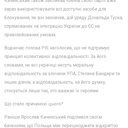
Качинський також закликав членів своєї партії вже
зараз використовувати всі доступні засоби для
блокування, як він зазначив, дій уряду Дональда Туска,
спрямованих на інтеграцію України до ЄС на
привілейованих умовах.
Водночас голова PiS наголосив, що не підтримує
принцип колективної відповідальності. За його
словами, не всі українці несуть моральну
відповідальність за злочини УПА, Степана Бандери та
інших діячів, а відповідальність, на його думку,
стосується лише тих, хто вважає їх героями.
Що стало причиною цього?
Раніше Ярослав Качинський поділився своїм
баченням, що Польща має перешкоджати відкриттю