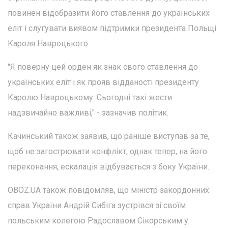
повинен відобразити його ставлення до українських
еліт і слугувати виявом підтримки президента Польщі
Кароля Навроцького.
"Я поверну цей орден як знак свого ставлення до
українських еліт і як прояв відданості президенту
Каролю Навроцькому. Сьогодні такі жести
надзвичайно важливі," - зазначив політик.
Качинський також заявив, що раніше виступав за те,
щоб не загострювати конфлікт, однак тепер, на його
переконання, ескалація відбувається з боку України.
OBOZ.UA також повідомляв, що міністр закордонних
справ України Андрій Сибіга зустрівся зі своїм
польським колегою Радославом Сікорським у