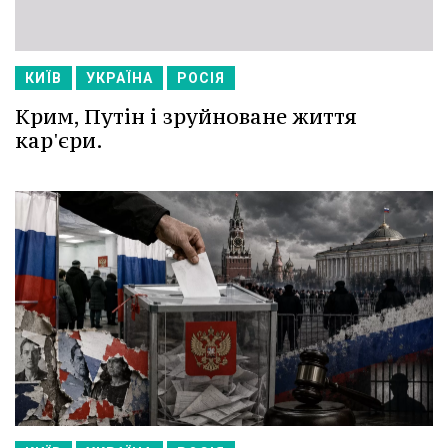
КИЇВ
УКРАЇНА
РОСІЯ
Крим, Путін і зруйноване життя
кар'єри.