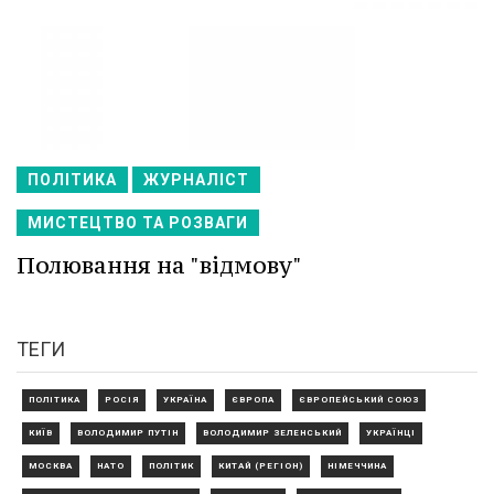
ПОЛІТИКА
ЖУРНАЛІСТ
МИСТЕЦТВО ТА РОЗВАГИ
Полювання на "відмову"
ТЕГИ
ПОЛІТИКА
РОСІЯ
УКРАЇНА
ЄВРОПА
ЄВРОПЕЙСЬКИЙ СОЮЗ
КИЇВ
ВОЛОДИМИР ПУТІН
ВОЛОДИМИР ЗЕЛЕНСЬКИЙ
УКРАЇНЦІ
МОСКВА
НАТО
ПОЛІТИК
КИТАЙ (РЕГІОН)
НІМЕЧЧИНА