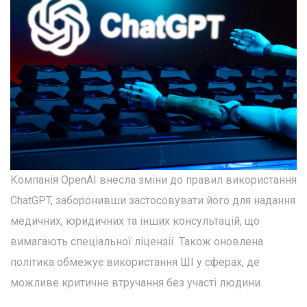
Компанія OpenAI внесла зміни до правил використання
ChatGPT, заборонивши застосовувати його для надання
медичних, юридичних та інших консультацій, що
вимагають спеціальної ліцензії. Також оновлена
політика обмежує використання ШІ у сферах, де
можливе критичне втручання без участі людини.