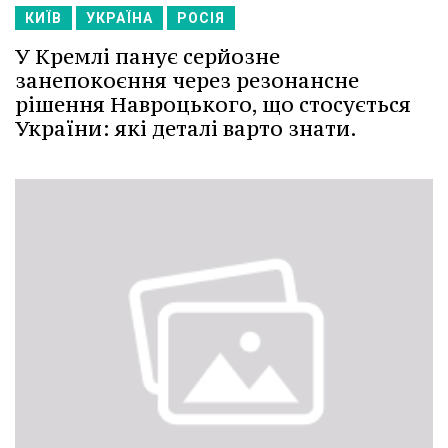
КИЇВ
УКРАЇНА
РОСІЯ
У Кремлі панує серйозне
занепокоєння через резонансне
рішення Навроцького, що стосується
України: які деталі варто знати.