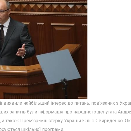
дії виявили найбільший інтерес до питань, пов'язаних з Укр
ших запитів були інформація про народного депутата Андрі
 а також Прем'єр-міністерку України Юлію Свириденко. Ок
тосуються шкільної програми.