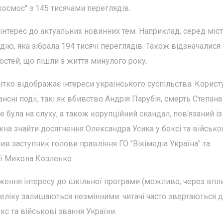
космос" з 145 тисячами переглядів.
 інтерес до актуальних новинних тем. Наприклад, серед міст
дію, яка зібрала 194 тисячі переглядів. Також відзначалися
тостей, що пішли з життя минулого року.
чітко відображає інтереси українського суспільства. Корист
сні події, такі як вбивство Андрія Парубія, смерть Степана 
 була на слуху, а також корупційний скандал, пов'язаний із
на знайти досягнення Олександра Усика у боксі та військо
ив заступник голови правління ГО "Вікімедіа Україна" та
ії Микола Козленко.
ження інтересу до шкільної програми (можливо, через впл
реліку залишаються незмінними: читачі часто звертаються 
кс та військові звання України.