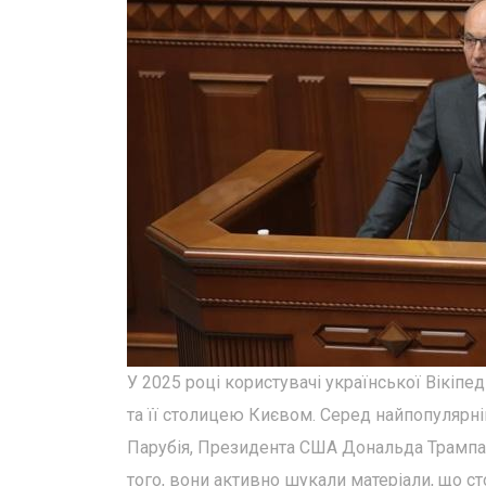
У 2025 році користувачі української Вікіпе
та її столицею Києвом. Серед найпопулярні
Парубія, Президента США Дональда Трампа,
того, вони активно шукали матеріали, що с