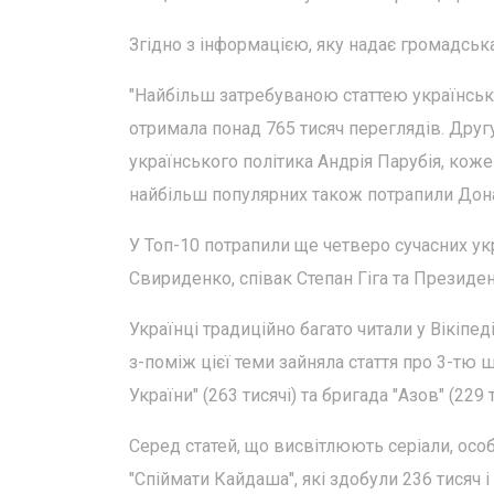
Згідно з інформацією, яку надає громадська
"Найбільш затребуваною статтею української 
отримала понад 765 тисяч переглядів. Друг
українського політика Андрія Парубія, коже
найбільш популярних також потрапили Донал
У Топ-10 потрапили ще четверо сучасних ук
Свириденко, співак Степан Гіга та Презид
Українці традиційно багато читали у Вікіпе
з-поміж цієї теми зайняла стаття про 3-тю ш
України" (263 тисячі) та бригада "Азов" (229 т
Серед статей, що висвітлюють серіали, осо
"Спіймати Кайдаша", які здобули 236 тисяч 