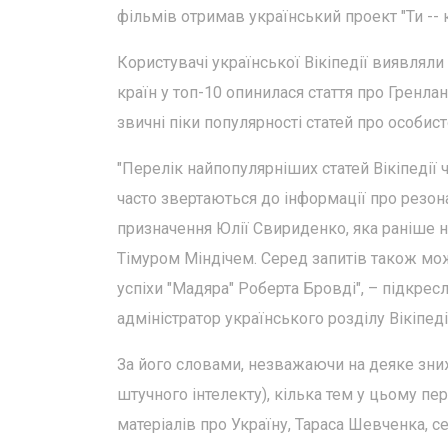
фільмів отримав український проект "Ти -- 
Користувачі української Вікіпедії виявляли
країн у топ-10 опинилася стаття про Гренлан
звичні піки популярності статей про особис
"Перелік найпопулярніших статей Вікіпедії 
часто звертаються до інформації про резонан
призначення Юлії Свириденко, яка раніше не
Тімуром Міндічем. Серед запитів також мож
успіхи "Мадяра" Роберта Бровді", – підкресл
адміністратор українського розділу Вікіпед
За його словами, незважаючи на деяке зни
штучного інтелекту), кілька тем у цьому пе
матеріалів про Україну, Тараса Шевченка, се