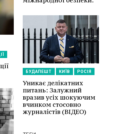
міжнародної безпеки.
ІЇ
ції
БУДАПЕШТ
КИЇВ
РОСІЯ
Уникає делікатних
питань: Залужний
вразив усіх шокуючим
вчинком стосовно
журналістів (ВІДЕО)