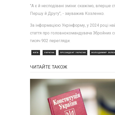
"А є й несподівані зміни: скажімо, вперше 
Першу й Другу", - зауважив Козленко.
За інформацією Укрінформу, у 2024 році на
стаття про головнокомандувача Збройних си
тисяч 902 перегляди.
КИЇВ
УКРАЇНА
ПРЕЗИДЕНТ УКРАЇНИ
ВОЛОДИМИР ЗЕЛЕ
ЧИТАЙТЕ ТАКОЖ