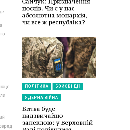
Сайчук: Призначення
послів. Чи є у нас
це.
абсолютна монархія,
чи все ж республіка?
а
ого
місце
ПОЛІТИКА
БОЙОВІ ДІЇ
или
ЯДЕРНА ВІЙНА
Битва буде
надзвичайно
ий
запеклою: у Верховній
 серед
Раді поділилися