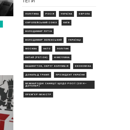
ТЕГИ
ПОЛІТИКА
РОСІЯ
УКРАЇНА
ЄВРОПА
ЄВРОПЕЙСЬКИЙ СОЮЗ
КИЇВ
ВОЛОДИМИР ПУТІН
ВОЛОДИМИР ЗЕЛЕНСЬКИЙ
УКРАЇНЦІ
МОСКВА
НАТО
ПОЛІТИК
КИТАЙ (РЕГІОН)
НІМЕЧЧИНА
ВАШИНГТОН, ОКРУГ КОЛУМБІЯ
ЕКОНОМІКА
ДОНАЛЬД ТРАМП
ПРЕЗИДЕНТ УКРАЇНИ
МІЖНАРОДНІ САНКЦІЇ ЩОДО РОСІЇ (2014—
ДОТЕПЕР)
ПРЕМ'ЄР-МІНІСТР