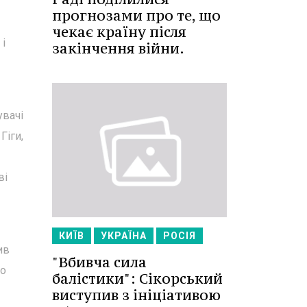
прогнозами про те, що
чекає країну після
 і
закінчення війни.
увачі
Гіги,
ві
КИЇВ
УКРАЇНА
РОСІЯ
ив
"Вбивча сила
до
балістики": Сікорський
виступив з ініціативою