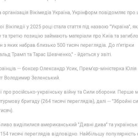
 організація Вікімедіа Україна, Укрінформ повідомляє про 
Вікіпедії у 2025 році стала стаття під назвою "Україна", як
у та третю позицію займають матеріали про Київ та загибл
н з яких набрав близько 500 тисяч переглядів. До п'ятірки
ьд Трамп та Тарас Шевченко," - йдеться у звіті.
раїнців -- боксер Олександр Усик, Прем'єр-міністерка Юлія
ент Володимир Зеленський.
дії про російсько-українську війну та Сили оборони. Перше 
турмову бригаду (264 тисячі переглядів), далі -- "Збройні с
исяч).
бливо виділилися американський "Дивні дива" та українськ
і 154 тисячі переглядів відповідно. Найбільшу популярність