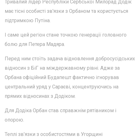
Тривалий лідер Республіки Сербської Милорад Додік
має тісні особисті зв'язки з Орбаном та користується
підтримкою Путіна.
І саме цей регіон стане точкою генерації головного
болю для Петера Мадяра.
Перед ним стоїть задача відновлення добросусідських
відносин з БіГ на міждержавному рівні. Адже за
Орбана офіційний Будапешт фактично ігнорував
центральний уряд у Сараєві, концентруючись на
прямих відносинах з Додіком.
Для Додіка Орбан став справжнім рятівником і
опорою.
Теплі зв’язки з особистостями в Угорщині