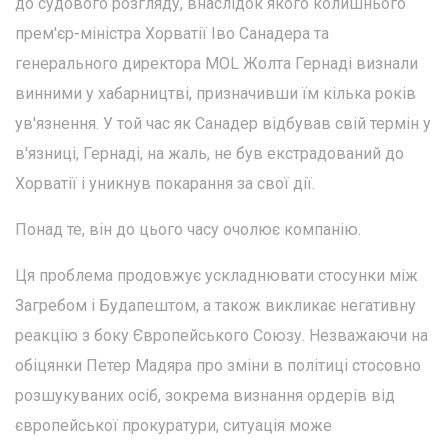
до судового розгляду, внаслідок якого колишнього
прем'єр-міністра Хорватії Іво Санадера та
генерального директора MOL Жолта Гернаді визнали
винними у хабарництві, призначивши їм кілька років
ув'язнення. У той час як Санадер відбував свій термін у
в'язниці, Гернаді, на жаль, не був екстрадований до
Хорватії і уникнув покарання за свої дії.
Понад те, він до цього часу очолює компанію.
Ця проблема продовжує ускладнювати стосунки між
Загребом і Будапештом, а також викликає негативну
реакцію з боку Європейського Союзу. Незважаючи на
обіцянки Петер Мадяра про зміни в політиці стосовно
розшукуваних осіб, зокрема визнання ордерів від
європейської прокуратури, ситуація може