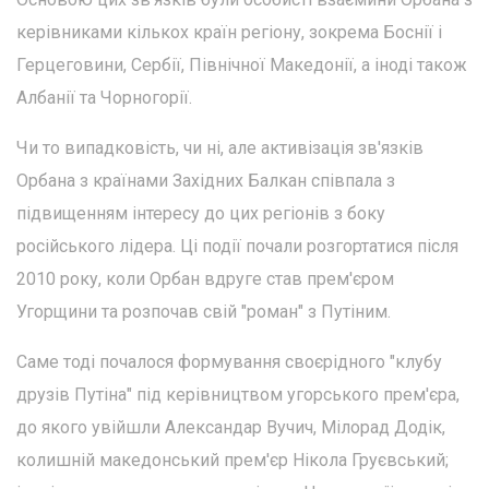
керівниками кількох країн регіону, зокрема Боснії і
Герцеговини, Сербії, Північної Македонії, а іноді також
Албанії та Чорногорії.
Чи то випадковість, чи ні, але активізація зв'язків
Орбана з країнами Західних Балкан співпала з
підвищенням інтересу до цих регіонів з боку
російського лідера. Ці події почали розгортатися після
2010 року, коли Орбан вдруге став прем'єром
Угорщини та розпочав свій "роман" з Путіним.
Саме тоді почалося формування своєрідного "клубу
друзів Путіна" під керівництвом угорського прем'єра,
до якого увійшли Александар Вучич, Мілорад Додік,
колишній македонський прем'єр Нікола Груєвський;