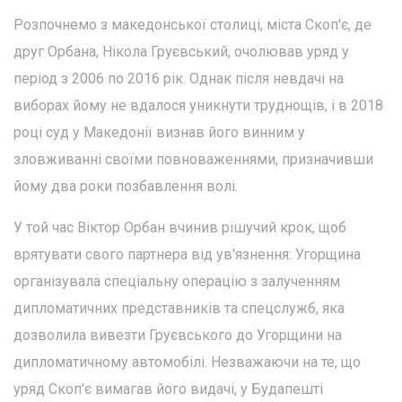
Розпочнемо з македонської столиці, міста Скоп'є, де
друг Орбана, Нікола Груєвський, очолював уряд у
період з 2006 по 2016 рік. Однак після невдачі на
виборах йому не вдалося уникнути труднощів, і в 2018
році суд у Македонії визнав його винним у
зловживанні своїми повноваженнями, призначивши
йому два роки позбавлення волі.
У той час Віктор Орбан вчинив рішучий крок, щоб
врятувати свого партнера від ув'язнення: Угорщина
організувала спеціальну операцію з залученням
дипломатичних представників та спецслужб, яка
дозволила вивезти Груєвського до Угорщини на
дипломатичному автомобілі. Незважаючи на те, що
уряд Скоп'є вимагав його видачі, у Будапешті