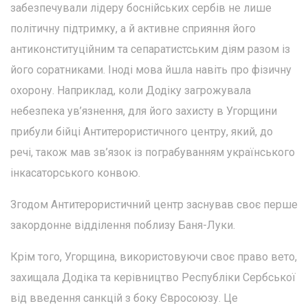
забезпечували лідеру боснійських сербів не лише
політичну підтримку, а й активне сприяння його
антиконституційним та сепаратистським діям разом із
його соратниками. Іноді мова йшла навіть про фізичну
охорону. Наприклад, коли Додіку загрожувала
небезпека ув’язнення, для його захисту в Угорщини
прибули бійці Антитерористичного центру, який, до
речі, також мав зв’язок із пограбуванням українського
інкасаторського конвою.
Згодом Антитерористичний центр заснував своє перше
закордонне відділення поблизу Баня-Луки.
Крім того, Угорщина, використовуючи своє право вето,
захищала Додіка та керівництво Республіки Сербської
від введення санкцій з боку Євросоюзу. Це