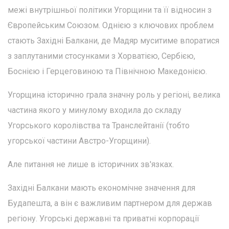
межі внутрішньої політики Угорщини та її відносин з
Європейським Союзом. Однією з ключових проблем
стають Західні Балкани, де Мадяр муситиме впоратися
з заплутаними стосунками з Хорватією, Сербією,
Боснією і Герцеговиною та Північною Македонією.
Угорщина історично грала значну роль у регіоні, велика
частина якого у минулому входила до складу
Угорського королівства та Транслейтанії (тобто
угорської частини Австро-Угорщини).
Але питання не лише в історичних зв'язках.
Західні Балкани мають економічне значення для
Будапешта, а він є важливим партнером для держав
регіону. Угорські державні та приватні корпорації