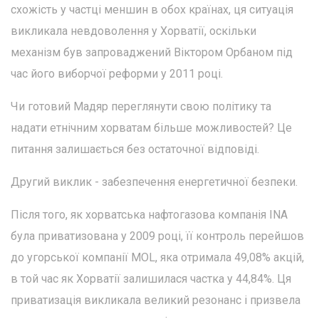
схожість у частці меншин в обох країнах, ця ситуація
викликала невдоволення у Хорватії, оскільки
механізм був запроваджений Віктором Орбаном під
час його виборчої реформи у 2011 році.
Чи готовий Мадяр переглянути свою політику та
надати етнічним хорватам більше можливостей? Це
питання залишається без остаточної відповіді.
Другий виклик - забезпечення енергетичної безпеки.
Після того, як хорватська нафтогазова компанія INA
була приватизована у 2009 році, її контроль перейшов
до угорської компанії MOL, яка отримала 49,08% акцій,
в той час як Хорватії залишилася частка у 44,84%. Ця
приватизація викликала великий резонанс і призвела