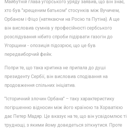
Майбутній глава угорського уряду заявив, що він знає,
хто був "хрещеним батьком" стосунків між Вучичем,
Орбаном і Фіцо (натякаючи на Росію та Путіна). А ще
він висловив сумнів у професійності сербського
розслідування нібито спроби підірвати газогін до
Угорщини - опозиція підозрює, що це був
передвиборчий фейк.
Попри те, що така критика не припала до душі
президенту Сербії, він висловив сподівання на
продовження спільних ініціатив.
"Історичний злочин Орбана" – таку характеристику
погіршенню відносин між його країною та Хорватією
дає Петер Мадяр. Це вказує на те, що він усвідомлює ті
труднощі, з якими йому доведеться зіткнутися. Проте