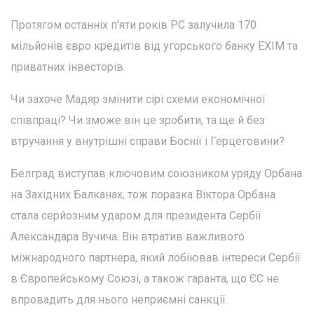
Протягом останніх п'яти років РС залучила 170
мільйонів євро кредитів від угорського банку ЕХІМ та
приватних інвесторів.
Чи захоче Мадяр змінити сірі схеми економічної
співпраці? Чи зможе він це зробити, та ще й без
втручання у внутрішні справи Боснії і Герцеговини?
Белград виступав ключовим союзником уряду Орбана
на Західних Балканах, тож поразка Віктора Орбана
стала серйозним ударом для президента Сербії
Александара Вучича. Він втратив важливого
міжнародного партнера, який лобіював інтереси Сербії
в Європейському Союзі, а також гаранта, що ЄС не
впровадить для нього неприємні санкції.