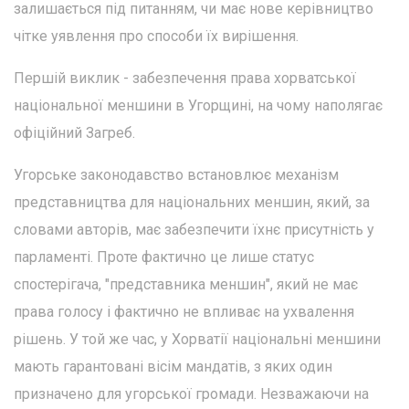
залишається під питанням, чи має нове керівництво
чітке уявлення про способи їх вирішення.
Першій виклик - забезпечення права хорватської
національної меншини в Угорщині, на чому наполягає
офіційний Загреб.
Угорське законодавство встановлює механізм
представництва для національних меншин, який, за
словами авторів, має забезпечити їхнє присутність у
парламенті. Проте фактично це лише статус
спостерігача, "представника меншин", який не має
права голосу і фактично не впливає на ухвалення
рішень. У той же час, у Хорватії національні меншини
мають гарантовані вісім мандатів, з яких один
призначено для угорської громади. Незважаючи на