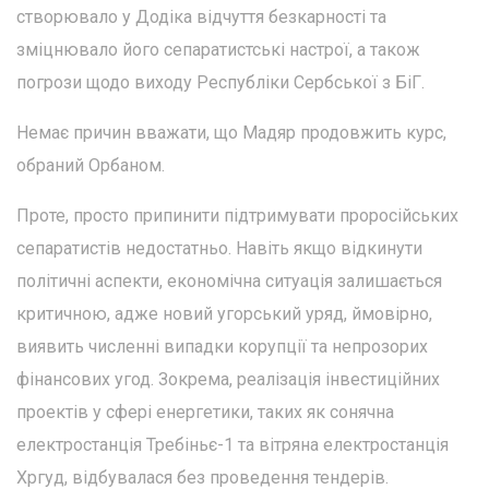
створювало у Додіка відчуття безкарності та
зміцнювало його сепаратистські настрої, а також
погрози щодо виходу Республіки Сербської з БіГ.
Немає причин вважати, що Мадяр продовжить курс,
обраний Орбаном.
Проте, просто припинити підтримувати проросійських
сепаратистів недостатньо. Навіть якщо відкинути
політичні аспекти, економічна ситуація залишається
критичною, адже новий угорський уряд, ймовірно,
виявить численні випадки корупції та непрозорих
фінансових угод. Зокрема, реалізація інвестиційних
проектів у сфері енергетики, таких як сонячна
електростанція Требіньє-1 та вітряна електростанція
Хргуд, відбувалася без проведення тендерів.