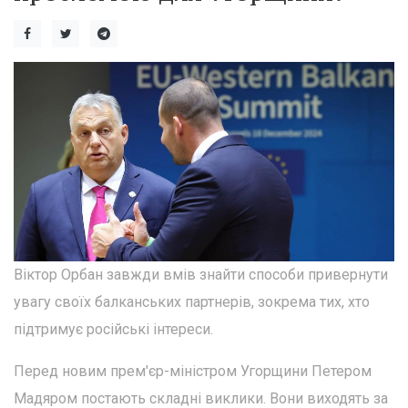
Віктор Орбан завжди вмів знайти способи привернути
увагу своїх балканських партнерів, зокрема тих, хто
підтримує російські інтереси.
Перед новим прем'єр-міністром Угорщини Петером
Мадяром постають складні виклики. Вони виходять за