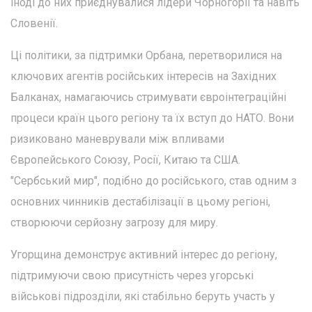
іноді до них приєднувалися лідери Чорногорії та навіть
Словенії.
Ці політики, за підтримки Орбана, перетворилися на
ключових агентів російських інтересів на Західних
Балканах, намагаючись стримувати євроінтеграційні
процеси країн цього регіону та їх вступ до НАТО. Вони
ризиковано маневрували між впливами
Європейського Союзу, Росії, Китаю та США.
"Сербський мир", подібно до російського, став одним з
основних чинників дестабілізації в цьому регіоні,
створюючи серйозну загрозу для миру.
Угорщина демонструє активний інтерес до регіону,
підтримуючи свою присутність через угорські
військові підрозділи, які стабільно беруть участь у