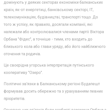
домінують у деяких секторах економіки балканських
країн, як-от енергетиці, банківському секторі, ІТ,
телекомунікаціях, будівництві, транспорті тощо. До
того ж успіху, як правило, досягали компанії, які
належали або контролювалися членами партії Віктора
Орбана "Фідес", а точніше - тими, хто входить до
близького кола або глави уряду, або його найближчого
оточення та родичів.
Це своєрідна угорська інтерпретація путінського
кооперативу "Озеро".
Політичні зв'язки в Балканському регіоні Будапешт
формував досить обережно та з урахуванням певних
пріоритетів.
Основою цих зв’язків були особисті взаємини Орбана з