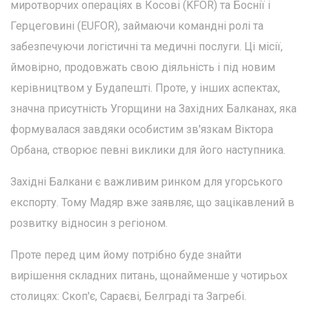
миротворчих операціях в Косові (KFOR) та Боснії і
Герцеговині (EUFOR), займаючи командні ролі та
забезпечуючи логістичні та медичні послуги. Ці місії,
ймовірно, продовжать свою діяльність і під новим
керівництвом у Будапешті. Проте, у інших аспектах,
значна присутність Угорщини на Західних Балканах, яка
формувалася завдяки особистим зв'язкам Віктора
Орбана, створює певні виклики для його наступника.
Західні Балкани є важливим ринком для угорського
експорту. Тому Мадяр вже заявляє, що зацікавлений в
розвитку відносин з регіоном.
Проте перед цим йому потрібно буде знайти
вирішення складних питань, щонайменше у чотирьох
столицях: Скоп'є, Сараєві, Белграді та Загребі.