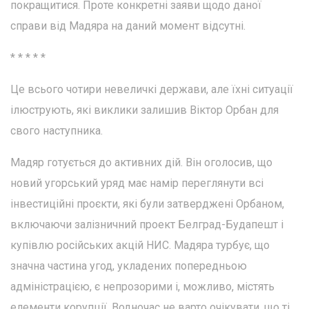
покращитися. Проте конкретні заяви щодо даної
справи від Мадяра на даний момент відсутні.
* * * * *
Це всього чотири невеличкі держави, але їхні ситуації
ілюструють, які виклики залишив Віктор Орбан для
свого наступника.
Мадяр готується до активних дій. Він оголосив, що
новий угорський уряд має намір переглянути всі
інвестиційні проєкти, які були затверджені Орбаном,
включаючи залізничний проект Белград-Будапешт і
купівлю російських акцій НИС. Мадяра турбує, що
значна частина угод, укладених попередньою
адміністрацією, є непрозорими і, можливо, містять
елементи корупції. Водночас не варто очікувати, що ті,