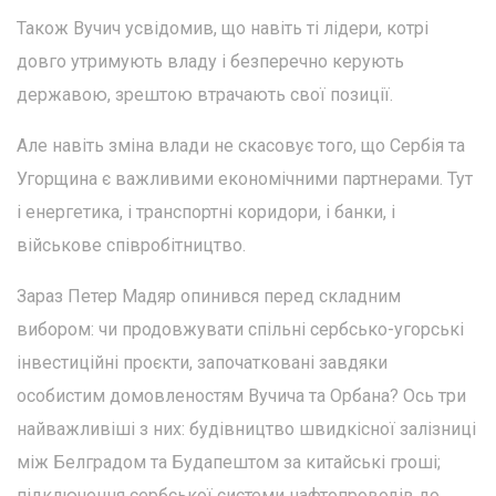
Також Вучич усвідомив, що навіть ті лідери, котрі
довго утримують владу і безперечно керують
державою, зрештою втрачають свої позиції.
Але навіть зміна влади не скасовує того, що Сербія та
Угорщина є важливими економічними партнерами. Тут
і енергетика, і транспортні коридори, і банки, і
військове співробітництво.
Зараз Петер Мадяр опинився перед складним
вибором: чи продовжувати спільні сербсько-угорські
інвестиційні проєкти, започатковані завдяки
особистим домовленостям Вучича та Орбана? Ось три
найважливіші з них: будівництво швидкісної залізниці
між Белградом та Будапештом за китайські гроші;
підключення сербської системи нафтопроводів до