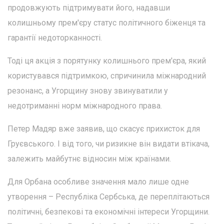
продовжують підтримувати його, надавши
колишньому прем'єру статус політичного біженця та
гарантії недоторканності.
Тоді ця акція з порятунку колишнього прем'єра, який
користувався підтримкою, спричинила міжнародний
резонанс, а Угорщину знову звинуватили у
недотриманні норм міжнародного права.
Петер Мадяр вже заявив, що скасує прихисток для
Груєвського. І від того, чи ризикне він видати втікача,
залежить майбутнє відносин між країнами.
Для Орбана особливе значення мало лише одне
утворення – Республіка Сербська, де переплітаються
політичні, безпекові та економічні інтереси Угорщини.