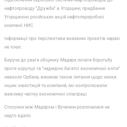
нафтопроводу "Дружба" в Угорщині; придбання
Угорщиною російських акцій нафтопереробної
компанії НИС.
Інформації про перспективи вказаних проєктів наразі
не існує.
Беручи до уваги обіцянку Мадяра почати боротьбу
проти корупції та "надмірно багатої економічної еліти"
навколо Орбана, виникає також питання щодо низки
інших інвестицій та компаній, які контролювали
важливу частку економічної співпраці.
Стосунки між Мадяром і Вучичем розпочалися не
надто вдало.