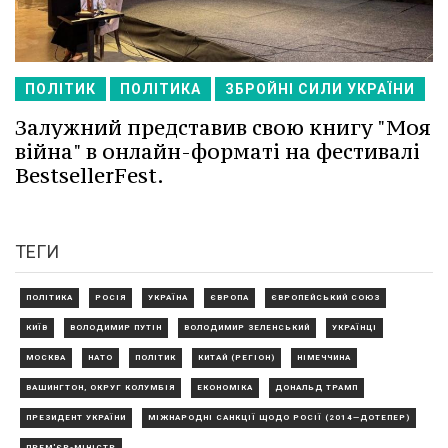
ПОЛІТИК
ПОЛІТИКА
ЗБРОЙНІ СИЛИ УКРАЇНИ
Залужний представив свою книгу "Моя
війна" в онлайн-форматі на фестивалі
BestsellerFest.
ТЕГИ
ПОЛІТИКА
РОСІЯ
УКРАЇНА
ЄВРОПА
ЄВРОПЕЙСЬКИЙ СОЮЗ
КИЇВ
ВОЛОДИМИР ПУТІН
ВОЛОДИМИР ЗЕЛЕНСЬКИЙ
УКРАЇНЦІ
МОСКВА
НАТО
ПОЛІТИК
КИТАЙ (РЕГІОН)
НІМЕЧЧИНА
ВАШИНГТОН, ОКРУГ КОЛУМБІЯ
ЕКОНОМІКА
ДОНАЛЬД ТРАМП
ПРЕЗИДЕНТ УКРАЇНИ
МІЖНАРОДНІ САНКЦІЇ ЩОДО РОСІЇ (2014—ДОТЕПЕР)
ПРЕМ'ЄР-МІНІСТР