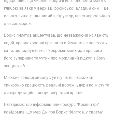
підкреслив, що численні родичі його опонента мають
глибокі зв'язки у верхівці російської влади, а син — це
всього лише фальшивий інструктор, що створює відео
для соцмереж.
Борис Філатов акцентував, що незважаючи на явність
подій, правоохоронні органи та військові не реагують
на те, що відбувається. Зокрема, мова йде про сина
його суперника та чутки про можливий підкуп з боку
спецслужб.
Міський голова звернув увагу на те, наскільки
синхронно працюють реальні ворожі удари по місту та
дискредитаційні вкиди всередині країни.
Нагадаємо, що інформаційний ресурс "Коментарі"
повідомив, що мер Дніпра Борис Філатов, у своєму