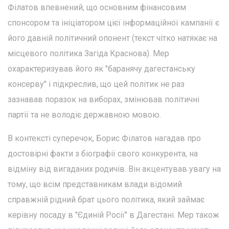
Філатов впевнений, що основним фінансовим
спонсором та ініціатором цієї інформаційної кампанії є
його давній політичний опонент (текст чітко натякає на
місцевого політика Загіда Краснова). Мер
охарактеризував його як "баранячу дагестанську
консерву" і підкреслив, що цей політик не раз
зазнавав поразок на виборах, змінював політичні
партії та не володіє державною мовою.
В контексті суперечок, Борис Філатов нагадав про
достовірні факти з біографії свого конкурента, на
відміну від вигаданих родичів. Він акцентував увагу на
тому, що всім представникам влади відомий
справжній рідний брат цього політика, який займає
керівну посаду в "Єдиній Росії" в Дагестані. Мер також