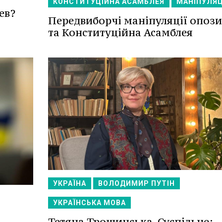
КОНСТИТУЦІЙНА АСАМБЛЕЯ
МАНІПУЛЯЦ
ев?
Передвиборчі маніпуляції опози
та Конституційна Асамблея
УКРАЇНА
ВОЛОДИМИР ПУТІН
УКРАЇНСЬКА МОВА
Тетяна Трощинська, Суспільне: