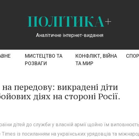
ПОЛІТИКА
+
Аналітичне інтернет-видання
АВНЕ
МИСТЕЦТВО ТА
КОНФЛІКТ, ВІЙНА
СПО
РОЗВАГИ
ТА МИР
 на передову: викрадені діти
ойових діях на стороні Росії.
раїни дітей до служби у власній армії щойно їм виповнюєт
 Times із посиланням на українських урядовців та міжнаро