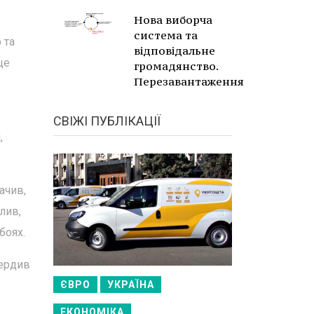
Нова виборча
система та
 та
відповідальне
це
громадянство.
Перезавантаження
СВІЖІ ПУБЛІКАЦІЇ
,
ачив,
лив,
боях.
вердив
ЄВРО
УКРАЇНА
ЕКОНОМІКА