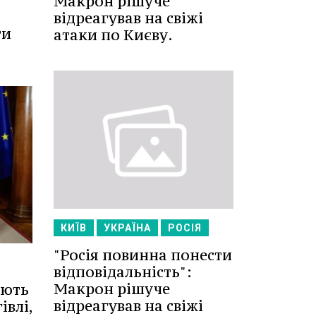
Макрон рішуче
відреагував на свіжі
ти
атаки по Києву.
КИЇВ
УКРАЇНА
РОСІЯ
"Росія повинна понести
відповідальність":
Макрон рішуче
ують
відреагував на свіжі
івлі,