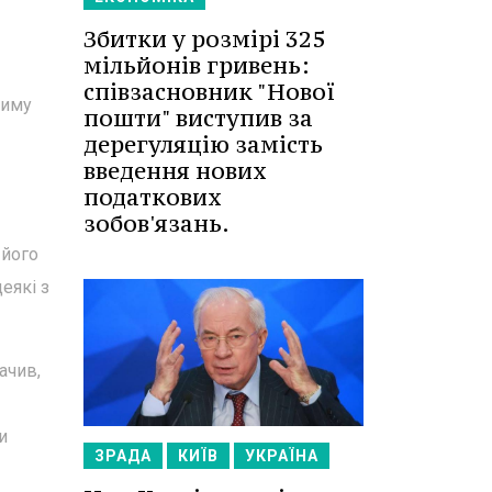
Збитки у розмірі 325
мільйонів гривень:
співзасновник "Нової
риму
пошти" виступив за
дерегуляцію замість
введення нових
податкових
зобов'язань.
 його
еякі з
ачив,
и
ЗРАДА
КИЇВ
УКРАЇНА