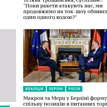
"Поки ракети атакують нас, ми
продовжимо на ток-шоу облива
один одного водою?"
КОАЛІЦІЯ
БЕРЛІН
РОСІЯ
Макрон та Мерц у Берліні форм
спільну позицію в питаннях торг