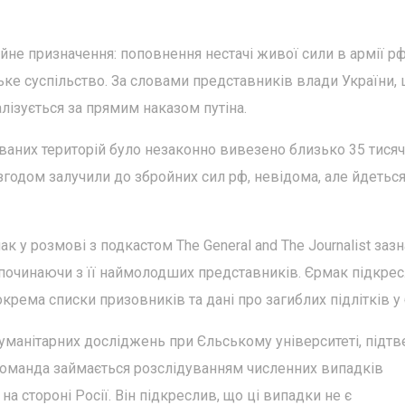
йне призначення: поповнення нестачі живої сили в армії рф
ьке суспільство. За словами представників влади України, 
алізується за прямим наказом путіна.
ваних територій було незаконно вивезено близько 35 тисяч
о згодом залучили до збройних сил рф, невідома, але йдеться
к у розмові з подкастом The General and The Journalist зазн
 починаючи з її наймолодших представників. Єрмак підкрес
крема списки призовників та дані про загиблих підлітків у 
уманітарних досліджень при Єльському університеті, підт
 команда займається розслідуванням численних випадків
на стороні Росії. Він підкреслив, що ці випадки не є