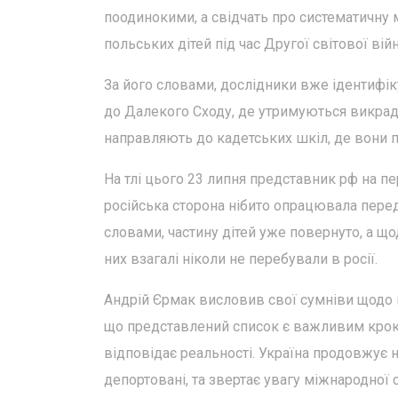
поодинокими, а свідчать про систематичну м
польських дітей під час Другої світової війн
За його словами, дослідники вже ідентифі
до Далекого Сходу, де утримуються викраден
направляють до кадетських шкіл, де вони п
На тлі цього 23 липня представник рф на 
російська сторона нібито опрацювала перед
словами, частину дітей уже повернуто, а щ
них взагалі ніколи не перебували в росії.
Андрій Єрмак висловив свої сумніви щодо ц
що представлений список є важливим кроко
відповідає реальності. Україна продовжує 
депортовані, та звертає увагу міжнародної 