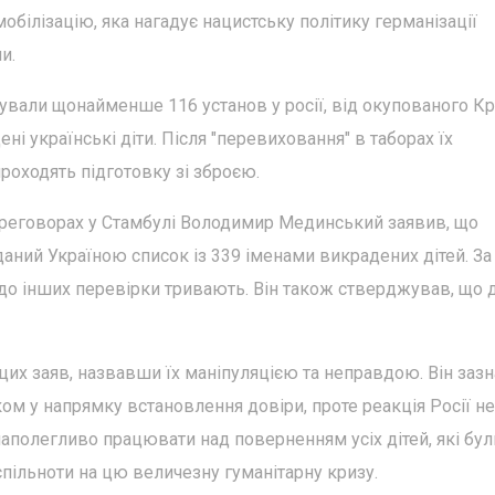
обілізацію, яка нагадує нацистську політику германізації
и.
кували щонайменше 116 установ у росії, від окупованого К
і українські діти. Після "перевиховання" в таборах їх
роходять підготовку зі зброєю.
переговорах у Стамбулі Володимир Мединський заявив, що
аний Україною список із 339 іменами викрадених дітей. За
одо інших перевірки тривають. Він також стверджував, що д
их заяв, назвавши їх маніпуляцією та неправдою. Він зазн
м у напрямку встановлення довіри, проте реакція Росії не
наполегливо працювати над поверненням усіх дітей, які бул
спільноти на цю величезну гуманітарну кризу.