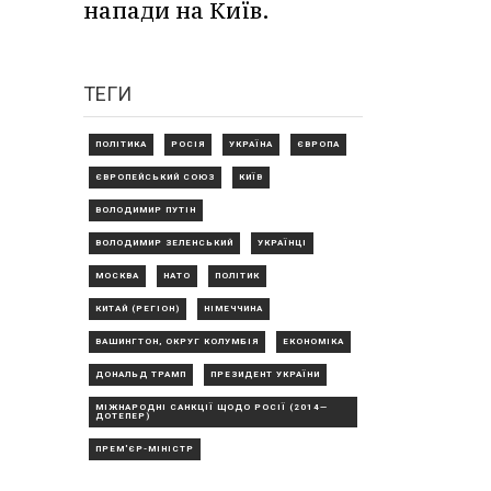
напади на Київ.
ТЕГИ
ПОЛІТИКА
РОСІЯ
УКРАЇНА
ЄВРОПА
ЄВРОПЕЙСЬКИЙ СОЮЗ
КИЇВ
ВОЛОДИМИР ПУТІН
ВОЛОДИМИР ЗЕЛЕНСЬКИЙ
УКРАЇНЦІ
МОСКВА
НАТО
ПОЛІТИК
КИТАЙ (РЕГІОН)
НІМЕЧЧИНА
ВАШИНГТОН, ОКРУГ КОЛУМБІЯ
ЕКОНОМІКА
ДОНАЛЬД ТРАМП
ПРЕЗИДЕНТ УКРАЇНИ
МІЖНАРОДНІ САНКЦІЇ ЩОДО РОСІЇ (2014—
ДОТЕПЕР)
ПРЕМ'ЄР-МІНІСТР