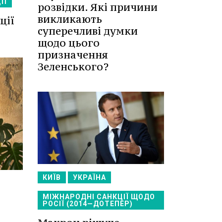
ІЇ
розвідки. Які причини
викликають
ції
суперечливі думки
щодо цього
призначення
Зеленського?
КИЇВ
УКРАЇНА
МІЖНАРОДНІ САНКЦІЇ ЩОДО
РОСІЇ (2014—ДОТЕПЕР)