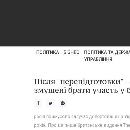
ПОЛІТИКА
БІЗНЕС
ПОЛІТИКА ТА ДЕРЖ
УПРАВЛІННЯ
Після "перепідготовки" –
змушені брати участь у б
росія примусово залучає депортованих з Ук
років. Про це пише британське видання The