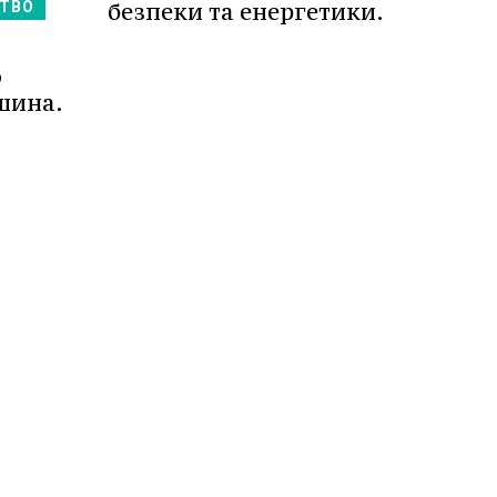
безпеки та енергетики.
ТВО
о
шина.