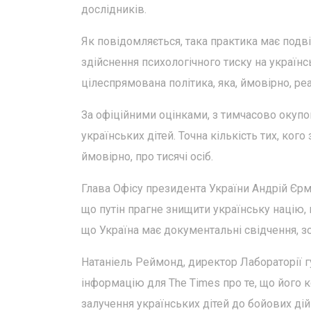
дослідників.
Як повідомляється, така практика має подві
здійснення психологічного тиску на українс
цілеспрямована політика, яка, ймовірно, ре
За офіційними оцінками, з тимчасово окупо
українських дітей. Точна кількість тих, ког
ймовірно, про тисячі осіб.
Глава Офісу президента України Андрій Єрма
що путін прагне знищити українську націю,
що Україна має документальні свідчення, зо
Натаніель Реймонд, директор Лабораторії г
інформацію для The Times про те, що його
залучення українських дітей до бойових дій 