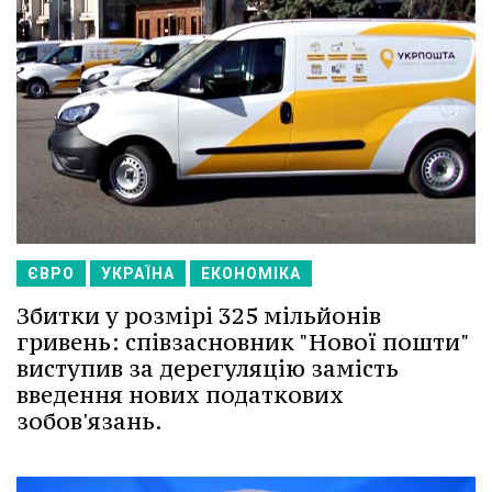
ЄВРО
УКРАЇНА
ЕКОНОМІКА
Збитки у розмірі 325 мільйонів
гривень: співзасновник "Нової пошти"
виступив за дерегуляцію замість
введення нових податкових
зобов'язань.