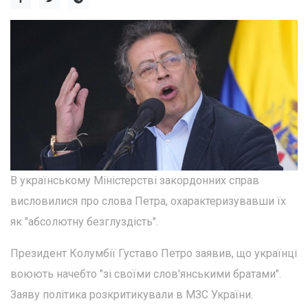
В українському Міністерстві закордонних справ
висловилися про слова Петра, охарактеризувавши їх
як "абсолютну безглуздість".
Президент Колумбії Густаво Петро заявив, що українці
воюють начебто "зі своїми слов'янськими братами".
Заяву політика розкритикували в МЗС України.