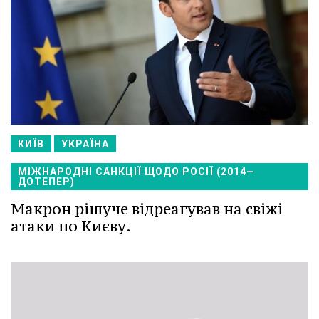
КИЇВ
УКРАЇНА
МІЖНАРОДНІ САНКЦІЇ ЩОДО РОСІЇ (2014—
ДОТЕПЕР)
Макрон рішуче відреагував на свіжі
атаки по Києву.