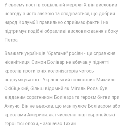
У своєму пості в соціальній мережі Х він висловив
незгоду з його заявою та сподівається, що добрий
народ Колумбії правильно сприймає факти і не
підтримує подібні образливі висловлювання з боку
Петра.
Вважати українців "братами" росіян - це справжня
нісенітниця. Симон Болівар не вбачав у піднятті
креолів проти їхніх колонізаторів чогось
недоумкуватого. Український полковник Михайло
Скібіцький, більш відомий як Мігель Рола, був
відданим соратником Болівара та героєм битви при
Аякучо. Він не вважав, що маніпулює Боліваром або
креолами Америки, як і численні інші європейські
герої тієї епохи, - зазначає Тихий.