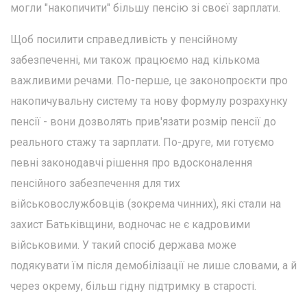
могли "накопичити" більшу пенсію зі своєї зарплати.
Щоб посилити справедливість у пенсійному
забезпеченні, ми також працюємо над кількома
важливими речами. По-перше, це законопроєкти про
накопичувальну систему та нову формулу розрахунку
пенсії - вони дозволять прив'язати розмір пенсії до
реального стажу та зарплати. По-друге, ми готуємо
певні законодавчі рішення про вдосконалення
пенсійного забезпечення для тих
військовослужбовців (зокрема чинних), які стали на
захист Батьківщини, водночас не є кадровими
військовими. У такий спосіб держава може
подякувати їм після демобілізації не лише словами, а й
через окрему, більш гідну підтримку в старості.