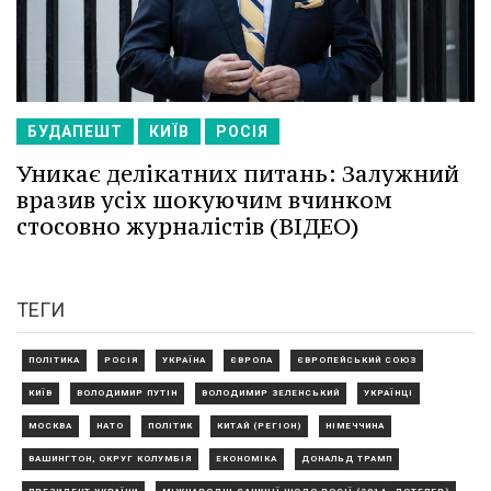
БУДАПЕШТ
КИЇВ
РОСІЯ
Уникає делікатних питань: Залужний
вразив усіх шокуючим вчинком
стосовно журналістів (ВІДЕО)
ТЕГИ
ПОЛІТИКА
РОСІЯ
УКРАЇНА
ЄВРОПА
ЄВРОПЕЙСЬКИЙ СОЮЗ
КИЇВ
ВОЛОДИМИР ПУТІН
ВОЛОДИМИР ЗЕЛЕНСЬКИЙ
УКРАЇНЦІ
МОСКВА
НАТО
ПОЛІТИК
КИТАЙ (РЕГІОН)
НІМЕЧЧИНА
ВАШИНГТОН, ОКРУГ КОЛУМБІЯ
ЕКОНОМІКА
ДОНАЛЬД ТРАМП