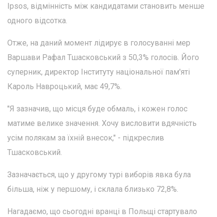
Ipsos, відмінність між кандидатами становить менше
одного відсотка.
Отже, на даний момент лідирує в голосуванні мер
Варшави Рафал Тшасковський з 50,3% голосів. Його
суперник, директор Інституту національної пам'яті
Кароль Навроцький, має 49,7%.
"Я зазначив, що місця буде обмаль, і кожен голос
матиме велике значення. Хочу висловити вдячність
усім полякам за їхній внесок," - підкреслив
Тшасковський.
Зазначається, що у другому турі виборів явка була
більша, ніж у першому, і склала близько 72,8%.
Нагадаємо, що сьогодні вранці в Польщі стартувало