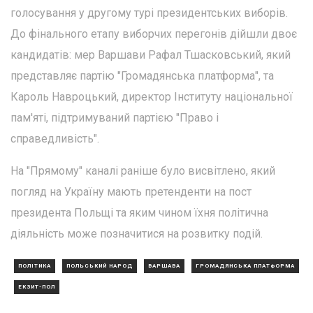
голосування у другому турі президентських виборів.
До фінального етапу виборчих перегонів дійшли двоє
кандидатів: мер Варшави Рафал Тшасковський, який
представляє партію "Громадянська платформа", та
Кароль Навроцький, директор Інституту національної
пам'яті, підтримуваний партією "Право і
справедливість".
На "Прямому" каналі раніше було висвітлено, який
погляд на Україну мають претенденти на пост
президента Польщі та яким чином їхня політична
діяльність може позначитися на розвитку подій.
ПОЛІТИКА
ПОЛЬСЬКИЙ НАРОД
ВАРШАВА
ГРОМАДЯНСЬКА ПЛАТФОРМА
ЕКЗИТ-ПОЛ