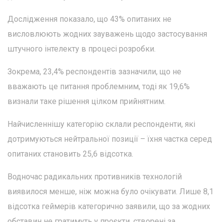
Дослідження показало, що 43% опитаних не
висловлюють жодних зауважень щодо застосування
штучного інтелекту в процесі розробки.
Зокрема, 23,4% респондентів зазначили, що не
вважають це питання проблемним, тоді як 19,6%
визнали таке рішення цілком прийнятним.
Найчисленнішу категорію склали респонденти, які
дотримуються нейтральної позиції – їхня частка серед
опитаних становить 25,6 відсотка.
Водночас радикальних противників технологій
виявилося менше, ніж можна було очікувати. Лише 8,1
відсотка геймерів категорично заявили, що за жодних
обставин не гратимуть у проєкти, створені за