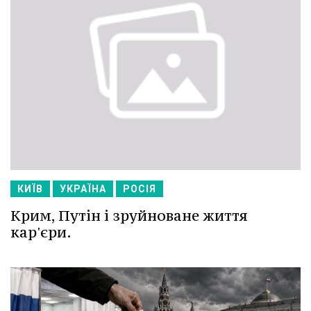
КИЇВ
УКРАЇНА
РОСІЯ
Крим, Путін і зруйноване життя
кар'єри.