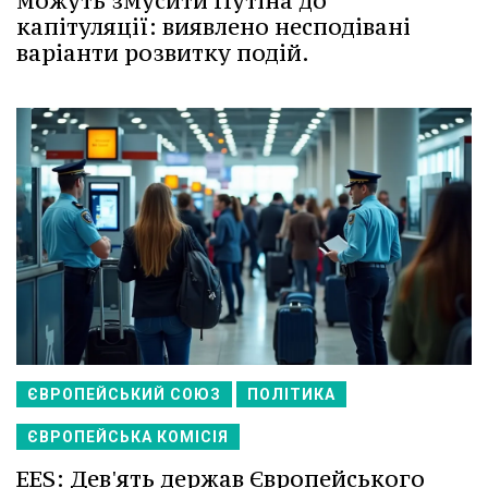
можуть змусити Путіна до
капітуляції: виявлено несподівані
варіанти розвитку подій.
ЄВРОПЕЙСЬКИЙ СОЮЗ
ПОЛІТИКА
ЄВРОПЕЙСЬКА КОМІСІЯ
EES: Дев'ять держав Європейського