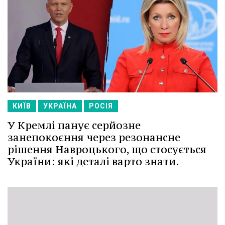
КИЇВ
УКРАЇНА
РОСІЯ
У Кремлі панує серйозне
занепокоєння через резонансне
рішення Навроцького, що стосується
України: які деталі варто знати.