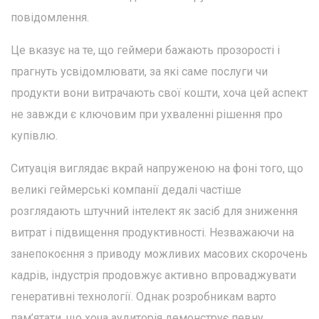
повідомлення.
Це вказує на те, що геймери бажають прозорості і
прагнуть усвідомлювати, за які саме послуги чи
продукти вони витрачають свої кошти, хоча цей аспект
не завжди є ключовим при ухваленні рішення про
купівлю.
Ситуація виглядає вкрай напруженою на фоні того, що
великі геймерські компанії дедалі частіше
розглядають штучний інтелект як засіб для зниження
витрат і підвищення продуктивності. Незважаючи на
занепокоєння з приводу можливих масових скорочень
кадрів, індустрія продовжує активно впроваджувати
генеративні технології. Однак розробникам варто
пам’ятати, що хоча аудиторія демонструє певну