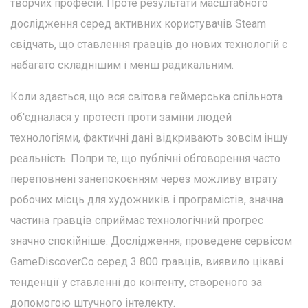
творчих професій. Проте результати масштабного
дослідження серед активних користувачів Steam
свідчать, що ставлення гравців до нових технологій є
набагато складнішим і менш радикальним.
Коли здається, що вся світова геймерська спільнота
об'єдналася у протесті проти заміни людей
технологіями, фактичні дані відкривають зовсім іншу
реальність. Попри те, що публічні обговорення часто
переповнені занепокоєнням через можливу втрату
робочих місць для художників і програмістів, значна
частина гравців сприймає технологічний прогрес
значно спокійніше. Дослідження, проведене сервісом
GameDiscoverCo серед 3 800 гравців, виявило цікаві
тенденції у ставленні до контенту, створеного за
допомогою штучного інтелекту.