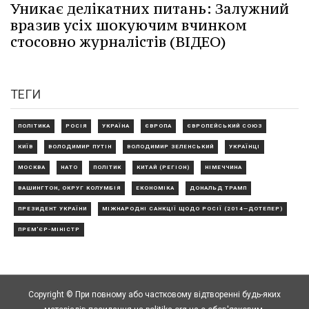
Уникає делікатних питань: Залужний
вразив усіх шокуючим вчинком
стосовно журналістів (ВІДЕО)
ТЕГИ
ПОЛІТИКА
РОСІЯ
УКРАЇНА
ЄВРОПА
ЄВРОПЕЙСЬКИЙ СОЮЗ
КИЇВ
ВОЛОДИМИР ПУТІН
ВОЛОДИМИР ЗЕЛЕНСЬКИЙ
УКРАЇНЦІ
МОСКВА
НАТО
ПОЛІТИК
КИТАЙ (РЕГІОН)
НІМЕЧЧИНА
ВАШИНГТОН, ОКРУГ КОЛУМБІЯ
ЕКОНОМІКА
ДОНАЛЬД ТРАМП
ПРЕЗИДЕНТ УКРАЇНИ
МІЖНАРОДНІ САНКЦІЇ ЩОДО РОСІЇ (2014—ДОТЕПЕР)
ПРЕМ'ЄР-МІНІСТР
Copyright © При повному або частковому відтворенні будь-яких