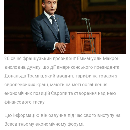
20 січня французький президент Еммануель Макрон
висловив думку, що дії американського президента
Дональда Трампа, який вводить тарифи на товари з
європейських країн, мають на меті ослаблення
економічних позицій Європи та створення над нею
фінансового тиску.
Цю інформацію він озвучив під час свого виступу на
Всесвітньому економічному форумі.