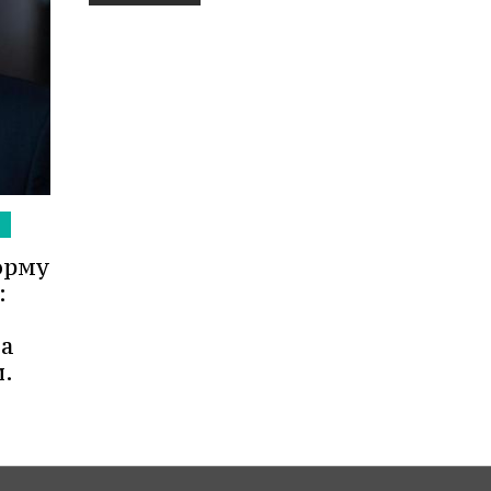
орму
:
та
.