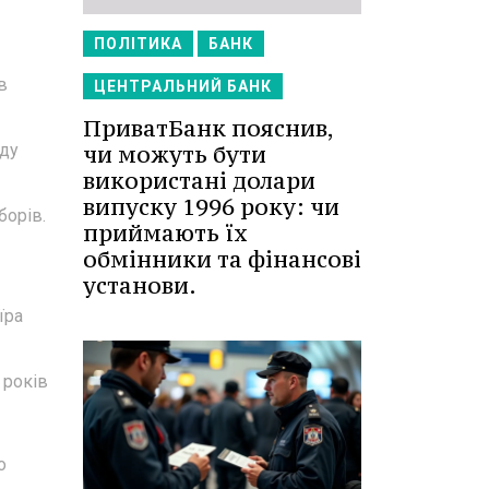
ПОЛІТИКА
БАНК
в
ЦЕНТРАЛЬНИЙ БАНК
ПриватБанк пояснив,
чи можуть бути
уду
використані долари
випуску 1996 року: чи
борів.
приймають їх
обмінники та фінансові
установи.
їра
 років
о