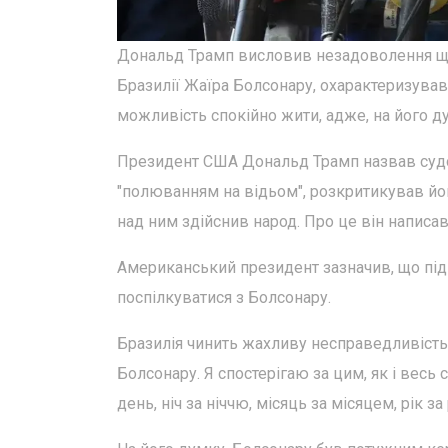
Дональд Трамп висловив незадоволення щ
Бразилії Жаїра Болсонару, охарактеризував
можливість спокійно жити, адже, на його д
Президент США Дональд Трамп назвав судо
"полюванням на відьом", розкритикував йог
над ним здійснив народ. Про це він написав 
Американський президент зазначив, що під 
поспілкуватися з Болсонару.
Бразилія чинить жахливу несправедливість
Болсонару. Я спостерігаю за цим, як і весь 
день, ніч за ніччю, місяць за місяцем, рік 