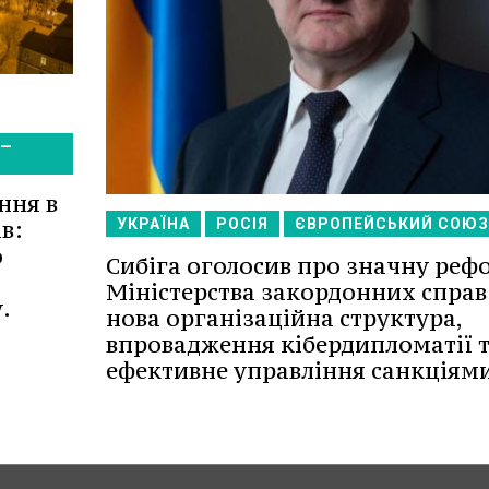
4—
ння в
УКРАЇНА
РОСІЯ
ЄВРОПЕЙСЬКИЙ СОЮЗ
в:
о
Сибіга оголосив про значну реф
Міністерства закордонних справ
.
нова організаційна структура,
впровадження кібердипломатії 
ефективне управління санкціями