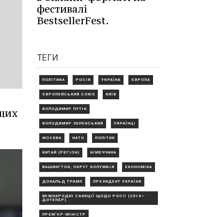
фестивалі
BestsellerFest.
ТЕГИ
ПОЛІТИКА
РОСІЯ
УКРАЇНА
ЄВРОПА
ЄВРОПЕЙСЬКИЙ СОЮЗ
КИЇВ
ящих
ВОЛОДИМИР ПУТІН
ВОЛОДИМИР ЗЕЛЕНСЬКИЙ
УКРАЇНЦІ
МОСКВА
НАТО
ПОЛІТИК
КИТАЙ (РЕГІОН)
НІМЕЧЧИНА
ВАШИНГТОН, ОКРУГ КОЛУМБІЯ
ЕКОНОМІКА
ДОНАЛЬД ТРАМП
ПРЕЗИДЕНТ УКРАЇНИ
МІЖНАРОДНІ САНКЦІЇ ЩОДО РОСІЇ (2014—
ДОТЕПЕР)
ПРЕМ'ЄР-МІНІСТР