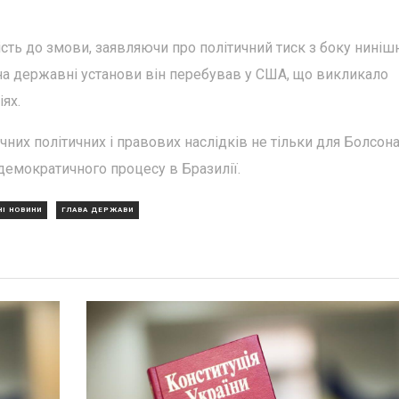
ть до змови, заявляючи про політичний тиск з боку ниніш
 на державні установи він перебував у США, що викликало
ях.
них політичних і правових наслідків не тільки для Болсонар
у демократичного процесу в Бразилії.
НІ НОВИНИ
ГЛАВА ДЕРЖАВИ