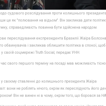
одо судового розслідування проти колишнього президент
ши це як "полювання на відьом". Він закликав дати політик
умку, справедливість повинна бути здійснена народом.
ве переслідування експрезидента Бразилії Жаїра Болсон
о обвинувачів і закликав облишити політика в спокої, щоб
у своїй соцмережі Truth Social, передає УНН.
час свого першого терміну на посаді мав можливість тісно
 у своєму ставленні до колишнього президента Жаїра
світ: вони не роблять нічого, окрім як переслідують його де
за роком! Він не винен ні в чому, окрім того, що боровся за 