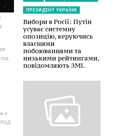
ПРЕЗИДЕНТ УКРАЇНИ
а
Вибори в Росії: Путін
у
усуває системну
опозицію, керуючись
власними
ару
побоюваннями та
низькими рейтингами,
 суд
повідомляють ЗМІ.
нь у
НАРОД