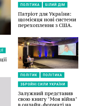
ПОЛІТИКА
БІЛИЙ ДІМ
Патріот для України:
щомісяця нові системи
перехоплення з США.
ІЇ
ції
ПОЛІТИК
ПОЛІТИКА
ЗБРОЙНІ СИЛИ УКРАЇНИ
Залужний представив
свою книгу "Моя війна"
в онлайн-форматі на