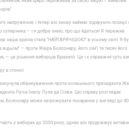
рівником, який щиро переживав за свою націю і "виявляв
орів".
о напруження, і тепер він знову займає лідируючі позиції 
о суперника — і я добре знаю, про що йдеться! Я пережив
тепер наша країна стала "НАЙГАРЯЧІШОЮ" в усьому світі. Я б
відьом" — проти Жаїра Болсонару, його сім'ї та тисяч його
я, — це рішення виборців Бразилії. Це і є справжня суть ви
у в спокої.
 висунула обвинувачення проти колишнього президента Жа
дента Луїса Інасіу Лули да Сілви. Цю справу розглядає
м, Болсонару може загрожувати покарання у вигляді до 40
часть у виборах до 2030 року, однак він продовжує активн