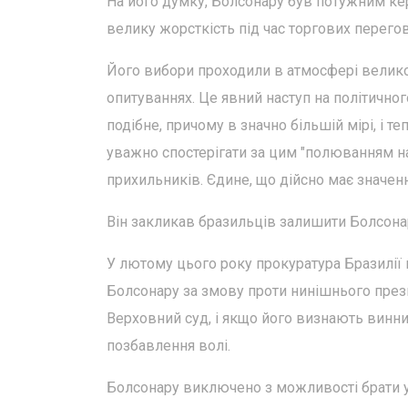
На його думку, Болсонару був потужним ке
велику жорсткість під час торгових перегов
Його вибори проходили в атмосфері великог
опитуваннях. Це явний наступ на політичног
подібне, причому в значно більшій мірі, і 
уважно спостерігати за цим "полюванням на 
прихильників. Єдине, що дійсно має значенн
Він закликав бразильців залишити Болсонар
У лютому цього року прокуратура Бразилії
Болсонару за змову проти нинішнього прези
Верховний суд, і якщо його визнають винни
позбавлення волі.
Болсонару виключено з можливості брати у