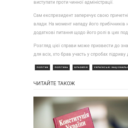
виступати проти чинної адміністрації.
Сам експрезидент заперечує свою причетніс
влади. На момент нападу його прибічників
додаткові питання щодо його ролі в цих поді
Розгляд цієї справи може призвести до знач
для всіх, хто брав участь у спробах підрив
ПОЛІТИК
ПОЛІТИКА
БРАЗИЛІЯ
УКРАЇНСЬКІ НАЦІОНАЛЬ
ЧИТАЙТЕ ТАКОЖ