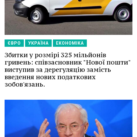
ЄВРО
УКРАЇНА
ЕКОНОМІКА
Збитки у розмірі 325 мільйонів
гривень: співзасновник "Нової пошти"
виступив за дерегуляцію замість
введення нових податкових
зобов'язань.