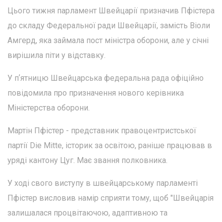
Цього тижня парламент Швейцарії призначив Пфістера
до складу Федеральної ради Швейцарії, замість Віоли
Амгерд, яка займала пост міністра оборони, але у січні
вирішила піти у відставку.
У пʼятницю Швейцарська федеральна рада офіційно
повідомила про призначення нового керівника
Міністерства оборони.
Мартін Пфістер - представник правоцентристської
партії Die Mitte, історик за освітою, раніше працював в
уряді кантону Цуг. Має звання полковника.
У ході свого виступу в швейцарському парламенті
Пфістер висловив намір сприяти тому, щоб "Швейцарія
залишалася процвітаючою, адаптивною та