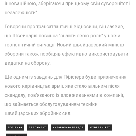
інноваційною, зберігаючи при цьому свій суверенітет і
незалежність".
Говорячи про трансатлантичні відносини, він заявив,
що Швейцарія повинна "знайти свою роль" у новій
геополітичній ситуації. Новий швейцарський міністр
оборони також пообіцяв ефективно використовувати
видатки на оборону.
Ще одним із завдань для Пфістера буде призначення
нового керівництва армії, яке стало вільним після
скандалу, пов'язаного із зловживаннями в компанії,
що займається обслуговуванням техніки
швейцарських збройних сил.
ПОЛІТИКА
ПАРЛАМЕНТ
УКРАЇНСЬКА ПРАВДА
СУВЕРЕНІТЕТ