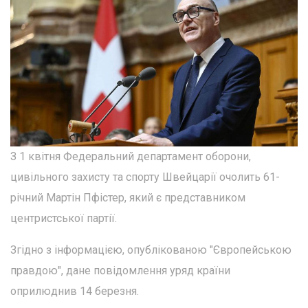
З 1 квітня Федеральний департамент оборони,
цивільного захисту та спорту Швейцарії очолить 61-
річний Мартін Пфістер, який є представником
центристської партії.
Згідно з інформацією, опублікованою "Європейською
правдою", дане повідомлення уряд країни
оприлюднив 14 березня.