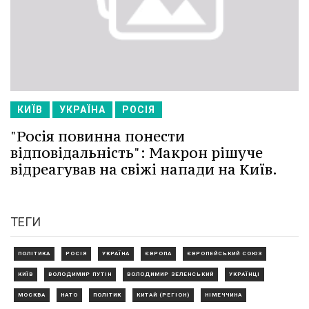
КИЇВ
УКРАЇНА
РОСІЯ
"Росія повинна понести
відповідальність": Макрон рішуче
відреагував на свіжі напади на Київ.
ТЕГИ
ПОЛІТИКА
РОСІЯ
УКРАЇНА
ЄВРОПА
ЄВРОПЕЙСЬКИЙ СОЮЗ
КИЇВ
ВОЛОДИМИР ПУТІН
ВОЛОДИМИР ЗЕЛЕНСЬКИЙ
УКРАЇНЦІ
МОСКВА
НАТО
ПОЛІТИК
КИТАЙ (РЕГІОН)
НІМЕЧЧИНА