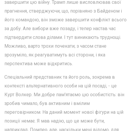
завершити цю війну. Трамп лише висловлював свої
прагнення, стверджуючи, що, порівняно з Байденом і
його командою, він зможе завершити конфлікт всього
за добу. Але вибори вже позаду, і тепер настав час
підтвердити слова ділами. І тут виникають труднощі.
Можливо, варто трохи почекати; з часом стане
зрозуміло, як реагуватимуть всі сторони, і яка
перспектива може відкритись.
Спеціальний представник та його роль, зокрема в
контексті альтернативного особи на цій посаді, - це
Курт Волкер. Ми добре пам'ятаємо цю особистість: він
зробив чимало, був активним і вмілим
переговірником. На даний момент нової фігури на цій
позиції немає. Я мав надію, що це може бути,
наприклад, Помпео, але, наскільки мені відомо, для