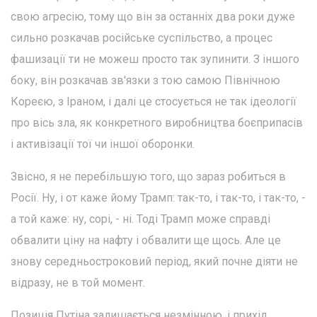
свою агресію, тому що він за останніх два роки дуже
сильно розкачав російське суспільство, а процес
фашизації ти не можеш просто так зупинити. З іншого
боку, він розкачав зв'язки з тою самою Північною
Кореєю, з Іраном, і далі це стосується не так ідеології
про вісь зла, як конкретного виробництва боєприпасів
і активізації тої чи іншої оборонки.
Звісно, я не перебільшую того, що зараз робиться в
Росії. Ну, і от каже йому Трамп: так-то, і так-то, і так-то, -
а той каже: ну, сорі, - ні. Тоді Трамп може справді
обвалити ціну на нафту і обвалити ще щось. Але це
знову середньостроковий період, який почне діяти не
відразу, не в той момент.
Позиція Путіна залишається незмінною, і прихід