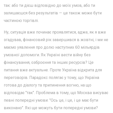
так: або ти дієш відповідно до моїх умов, або ти
залишаєшся без результатів — це також може бути
частиною торгівлі.
Ну, ситуація вже починає проявлятися, адже, як я вже
згадував, фінансовий рік завершився в жовтні, і ми не
маємо уявлення про долю наступних 60 мільярдів
умовної допомоги. Як Україні вести війну без
фінансування, озброєння та інших ресурсів? Це
питання вже актуальне. Проте Україна відкрита для
переговорів. Парадокс полягає у тому, що Україна
готова до діалогу та припинення вогню, на що
відповідає "так". Проблема в тому, що Москва висуває
певні попередні умови: "Ось це, і це, і це має бути
виконано". Які ще можуть бути попередні умови?