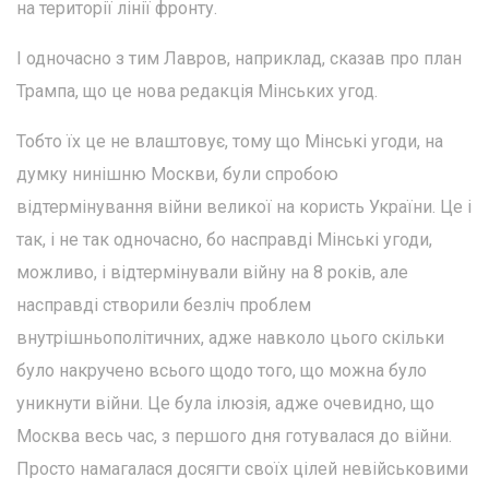
на території лінії фронту.
І одночасно з тим Лавров, наприклад, сказав про план
Трампа, що це нова редакція Мінських угод.
Тобто їх це не влаштовує, тому що Мінські угоди, на
думку нинішню Москви, були спробою
відтермінування війни великої на користь України. Це і
так, і не так одночасно, бо насправді Мінські угоди,
можливо, і відтермінували війну на 8 років, але
насправді створили безліч проблем
внутрішньополітичних, адже навколо цього скільки
було накручено всього щодо того, що можна було
уникнути війни. Це була ілюзія, адже очевидно, що
Москва весь час, з першого дня готувалася до війни.
Просто намагалася досягти своїх цілей невійськовими