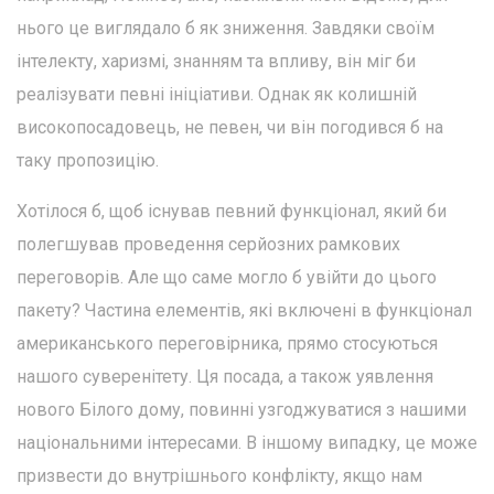
нього це виглядало б як зниження. Завдяки своїм
інтелекту, харизмі, знанням та впливу, він міг би
реалізувати певні ініціативи. Однак як колишній
високопосадовець, не певен, чи він погодився б на
таку пропозицію.
Хотілося б, щоб існував певний функціонал, який би
полегшував проведення серйозних рамкових
переговорів. Але що саме могло б увійти до цього
пакету? Частина елементів, які включені в функціонал
американського переговірника, прямо стосуються
нашого суверенітету. Ця посада, а також уявлення
нового Білого дому, повинні узгоджуватися з нашими
національними інтересами. В іншому випадку, це може
призвести до внутрішнього конфлікту, якщо нам