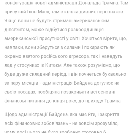
конфігурація нової адміністрації Дональда Трампа. Там
присутній Ілон Маск, там є кілька дивних персонажів.
Якщо вони не будуть стримані американським
діпстейтом, може відбутися розкоординація
американської присутності у світі. Хочеться вірити, що,
навпаки, вони зберуться з силами і покарають як
окремо взятого російського агресора, так і наведуть
лад у стосунках із Китаєм. Але також розуміємо, що
буде дуже складний період, і він почнеться буквально
за пару місяців - адміністрація Байдена догулює на
своїх посадах, пообіцяла позакривати всі основні
фінансові питання до кінця року, до приходу Трампа.
Щодо адміністрації Байдена, яка має йти, і закриття
всіх фінансових зобов'язань - не зовсім зрозуміло,
чому досі цього не було зроблено стосовно 6