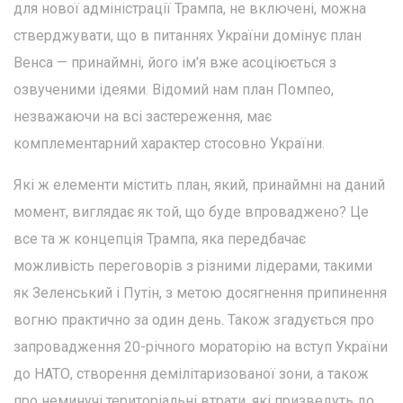
для нової адміністрації Трампа, не включені, можна
стверджувати, що в питаннях України домінує план
Венса — принаймні, його ім'я вже асоціюється з
озвученими ідеями. Відомий нам план Помпео,
незважаючи на всі застереження, має
комплементарний характер стосовно України.
Які ж елементи містить план, який, принаймні на даний
момент, виглядає як той, що буде впроваджено? Це
все та ж концепція Трампа, яка передбачає
можливість переговорів з різними лідерами, такими
як Зеленський і Путін, з метою досягнення припинення
вогню практично за один день. Також згадується про
запровадження 20-річного мораторію на вступ України
до НАТО, створення демілітаризованої зони, а також
про неминучі територіальні втрати, які призведуть до