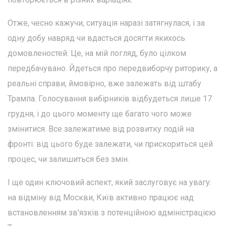
Отже, чесно кажучи, ситуація наразі затягнулася, і за
одну добу навряд чи вдасться досягти якихось
домовленостей. Це, на мій погляд, було цілком
передбачувано. Йдеться про передвиборчу риторику, а
реальні справи, ймовірно, вже залежать від штабу
Трампа. Голосування вибірників відбудеться лише 17
грудня, і до цього моменту ще багато чого може
змінитися. Все залежатиме від розвитку подій на
фронті: від цього буде залежати, чи прискориться цей
процес, чи залишиться без змін.
І ще один ключовий аспект, який заслуговує на увагу:
на відміну від Москви, Київ активно працює над
встановленням зв'язків з потенційною адміністрацією