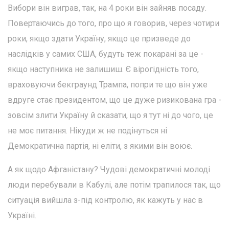
Вибори він виграв, так, на 4 роки він зайняв посаду.
Повертаючись до того, про що я говорив, через чотири
роки, якщо здати Україну, якщо це призведе до
наслідків у самих США, будуть теж покарані за це -
якщо наступника не залишиш. Є вірогідність того,
враховуючи бекграунд Трампа, попри те що він уже
вдруге стає президентом, що це дуже ризикована гра -
зовсім злити Україну й сказати, що я тут ні до чого, це
не моє питання. Нікуди ж не подінуться ні
Демократична партія, ні еліти, з якими він воює.
А як щодо Афганістану? Чудові демократичні молоді
люди перебували в Кабулі, але потім трапилося так, що
ситуація вийшла з-під контролю, як кажуть у нас в
Україні.