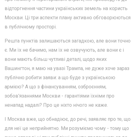
відторгнення частини українських земель на користь
Москви. Ці три аспекти плану активно обговорюються
в публічному просторі.
Решта пунктів залишаються загадкою, але вони точно
є. Ми їх не бачимо, нам їх не озвучують, але вони є і
вони мають більш чутливі деталі, щодо яких
Вашингтон, я маю на увазі Трампа, не дуже хоче зараз
публічно робити заяви: а що буде з українською
армією? А що з фінансуванням, озброєнням,
зобов'язаннями Москви - гарантіями їхніми про
ненапад надалі? Про це ніхто нічого не каже.
І Москва вже, що обнадіює, до речі, заявляє про те, що
для неї це неприйнятно. Ми розуміємо чому - тому що