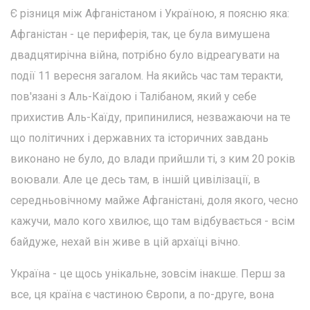
Є різниця між Афганістаном і Україною, я поясню яка:
Афганістан - це периферія, так, це була вимушена
двадцятирічна війна, потрібно було відреагувати на
події 11 вересня загалом. На якийсь час там теракти,
пов'язані з Аль-Каїдою і Талібаном, який у себе
прихистив Аль-Каїду, припинилися, незважаючи на те
що політичних і державних та історичних завдань
виконано не було, до влади прийшли ті, з ким 20 років
воювали. Але це десь там, в іншій цивілізації, в
середньовічному майже Афганістані, доля якого, чесно
кажучи, мало кого хвилює, що там відбувається - всім
байдуже, нехай він живе в цій архаїці вічно.
Україна - це щось унікальне, зовсім інакше. Перш за
все, ця країна є частиною Європи, а по-друге, вона