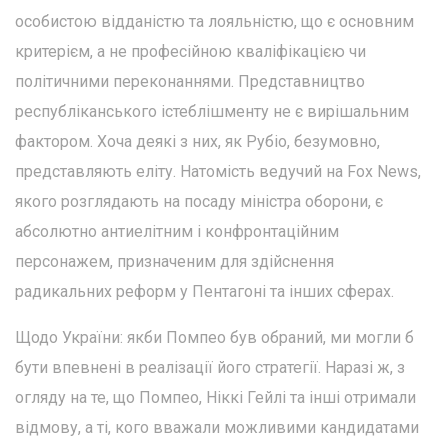
особистою відданістю та лояльністю, що є основним
критерієм, а не професійною кваліфікацією чи
політичними переконаннями. Представництво
республіканського істеблішменту не є вирішальним
фактором. Хоча деякі з них, як Рубіо, безумовно,
представляють еліту. Натомість ведучий на Fox News,
якого розглядають на посаду міністра оборони, є
абсолютно антиелітним і конфронтаційним
персонажем, призначеним для здійснення
радикальних реформ у Пентагоні та інших сферах.
Щодо України: якби Помпео був обраний, ми могли б
бути впевнені в реалізації його стратегії. Наразі ж, з
огляду на те, що Помпео, Ніккі Гейлі та інші отримали
відмову, а ті, кого вважали можливими кандидатами