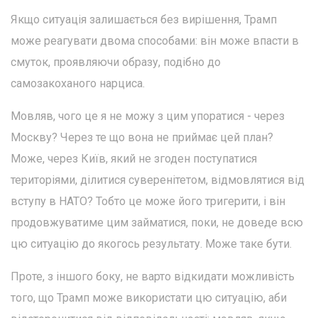
Якщо ситуація залишається без вирішення, Трамп
може реагувати двома способами: він може впасти в
смуток, проявляючи образу, подібно до
самозакоханого нарциса.
Мовляв, чого це я не можу з цим упоратися - через
Москву? Через те що вона не приймає цей план?
Може, через Київ, який не згоден поступатися
територіями, ділитися суверенітетом, відмовлятися від
вступу в НАТО? Тобто це може його тригерити, і він
продовжуватиме цим займатися, поки, не доведе всю
цю ситуацію до якогось результату. Може таке бути.
Проте, з іншого боку, не варто відкидати можливість
того, що Трамп може використати цю ситуацію, аби