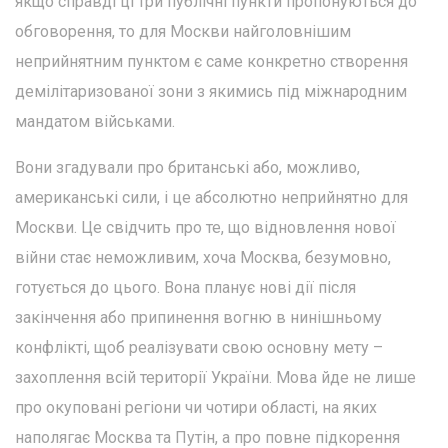
якщо справді ці три публічні пункти пропонуються до
обговорення, то для Москви найголовнішим
неприйнятним пунктом є саме конкретно створення
демілітаризованої зони з якимись під міжнародним
мандатом військами.
Вони згадували про британські або, можливо,
американські сили, і це абсолютно неприйнятно для
Москви. Це свідчить про те, що відновлення нової
війни стає неможливим, хоча Москва, безумовно,
готується до цього. Вона планує нові дії після
закінчення або припинення вогню в нинішньому
конфлікті, щоб реалізувати свою основну мету –
захоплення всій території України. Мова йде не лише
про окуповані регіони чи чотири області, на яких
наполягає Москва та Путін, а про повне підкорення