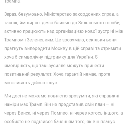
Трампа.
Зараз, безумовно, Міністерство закордонних справ, а
також, ймовірно, деякі близькі до Зеленського особи,
активно працюють над організацією нової зустрічі між
Трампом і Зеленським. Це зрозуміло, оскільки вони
прагнуть випередити Москву в цій справі та отримати
хоча б символічну підтримку для України. Є
ймовірність, що такі зусилля можуть принести
позитивний результат. Хоча гарантій немає, проте
можливість дійсно існує.
Ми досі не можемо повністю зрозуміти, які справжні
наміри має Трамп. Він не представив свій план — ні
через Венса, ні через Помпео, ні через когось іншого, а
особисто не поділився баченням того, як він планує