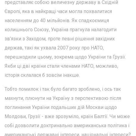
представляє собою величезну державу в Східній
Європі, яка в найкращі часи могла похвалитися
населенням до 40 мільйонів. Як спадкоємиця
колишнього Союзу, Україна прагнула налагодити
зв’язки з Заходом, проте певні рішення західних
держав, такі як ухвала 2007 року про НАТО,
перешкодили цьому, зокрема щодо України та Грузії.
Якби ці дві країни стали членами НАТО, можливо,
історія склалася б зовсім інакше.
Тобто помилок і так було багато зроблено, і ось так
махнути, плюнути на Україну з перспективою після
поглинання України подальших дій Москви щодо
Молдови, Грузії - вже зрозуміло, країн Балтії. Чи може
собі дозволити доктринально американська політика і
американські державні інтереси, національні інтереси?