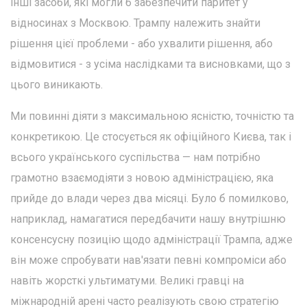
інші засоби, які могли б забезпечити паритет у
відносинах з Москвою. Трампу належить знайти
рішення цієї проблеми - або ухвалити рішення, або
відмовитися - з усіма наслідками та висновками, що з
цього виникають.
Ми повинні діяти з максимальною ясністю, точністю та
конкретикою. Це стосується як офіційного Києва, так і
всього українського суспільства — нам потрібно
грамотно взаємодіяти з новою адміністрацією, яка
прийде до влади через два місяці. Було б помилково,
наприклад, намагатися передбачити нашу внутрішню
консенсусну позицію щодо адміністрації Трампа, адже
він може спробувати нав'язати певні компроміси або
навіть жорсткі ультиматуми. Великі гравці на
міжнародній арені часто реалізують свою стратегію