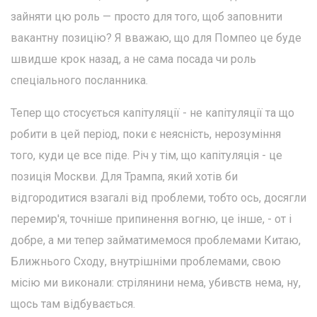
зайняти цю роль — просто для того, щоб заповнити
вакантну позицію? Я вважаю, що для Помпео це буде
швидше крок назад, а не сама посада чи роль
спеціального посланника.
Тепер що стосується капітуляції - не капітуляції та що
робити в цей період, поки є неясність, нерозуміння
того, куди це все піде. Річ у тім, що капітуляція - це
позиція Москви. Для Трампа, який хотів би
відгородитися взагалі від проблеми, тобто ось, досягли
перемир'я, точніше припинення вогню, це інше, - от і
добре, а ми тепер займатимемося проблемами Китаю,
Ближнього Сходу, внутрішніми проблемами, свою
місію ми виконали: стрілянини нема, убивств нема, ну,
щось там відбувається.