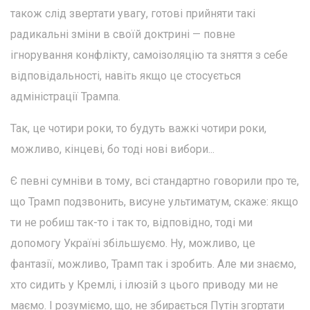
також слід звертати увагу, готові прийняти такі
радикальні зміни в своїй доктрині — повне
ігнорування конфлікту, самоізоляцію та зняття з себе
відповідальності, навіть якщо це стосується
адміністрації Трампа.
Так, це чотири роки, то будуть важкі чотири роки,
можливо, кінцеві, бо тоді нові вибори...
Є певні сумніви в тому, всі стандартно говорили про те,
що Трамп подзвонить, висуне ультиматум, скаже: якщо
ти не робиш так-то і так то, відповідно, тоді ми
допомогу Україні збільшуємо. Ну, можливо, це
фантазії, можливо, Трамп так і зробить. Але ми знаємо,
хто сидить у Кремлі, і ілюзій з цього приводу ми не
маємо. І розуміємо, що, не збирається Путін згортати