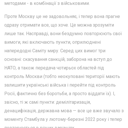
методами - в комбінації з військовими.
Проте Москву це не задовольняє, і тепер вона прагне
одразу отримати все, що хоче. Це можна зрозуміти
лише так. Насправді, вони бездумно повторюють свої
вимоги, які включають пункти, оприлюднені
напередодні Саміту миру. Серед цих вимог три
основні: скасування санкцій, заборона на вступ до
НАТО, а також передача чотирьох областей під
контроль Москви (тобто неокуповані території мають
залишити українські війська і перейти під контроль
Росії, фактично без боротьби, а просто віддати їх). І,
звісно, ті ж самі пункти: демілітаризація,
денацифікація, державна мова — все це вже звучало з
моменту Стамбула у лютому-березні 2022 року і тепер
повторюється в різних варіаціях.