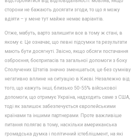
відсторонитися від відповідальності: мовляв, якщо
сторони не бажають досягати згоди, то що я можу
вдіяти – у мене тут майже немає варіантів.
Отже, мабуть, варто залишити все в тому ж стані, в
якому є. Це означає, що певні підсумки та результати
мають бути досягнуті. Звісно, якщо обсяги постачання
озброєння, боєприпасів та загальної допомоги з боку
Сполучених Штатів значно зменшаться, це без сумніву
негативно вплине на ситуацію в Києві. Незалежно від
того, що кажуть інші, близько 50-55% військової
допомоги, що отримує Україна, надходить саме з США,
тоді як залишок забезпечується європейськими
країнами та іншими партнерами. Проте важливіше
питання полягає в тому, наскільки американська
громадська думка і політичний істеблішмент, на які