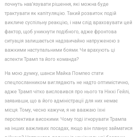
почнуть нав'язувати рішення, які можна буде
трактувати як капітуляцію. Такий розвиток подій
викличе суспільну реакцію, і нам слід враховувати цей
фактор, щоб уникнути подібного, адже фронтова
ситуація залишається надзвичайно напруженою з
важкими наступальними боями. Чи врахують ці
аспекти Трамп та його команда?
На мою думку, шанси Майка Помпео стати
спецпосланником виглядають не надто оптимістично,
адже Трамп чітко висловився про нього та Ніккі Гейлі,
заявивши, що в його адміністрації для них немає
місця. Тому, чесно кажучи, я не вважаю їхні
перспективи високими. Чому тоді ігнорувати Трампа
на інших важливих посадах, якщо він планує займатися