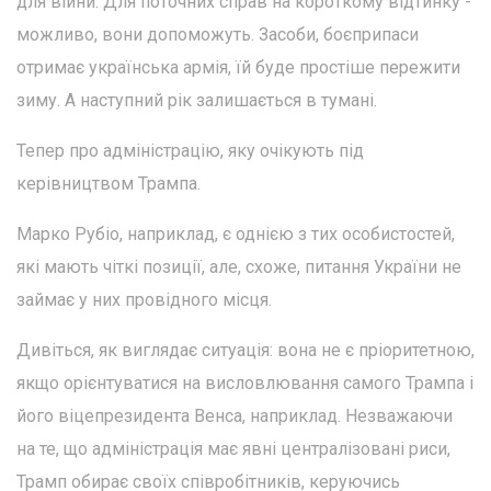
для війни. Для поточних справ на короткому відтинку -
можливо, вони допоможуть. Засоби, боєприпаси
отримає українська армія, їй буде простіше пережити
зиму. А наступний рік залишається в тумані.
Тепер про адміністрацію, яку очікують під
керівництвом Трампа.
Марко Рубіо, наприклад, є однією з тих особистостей,
які мають чіткі позиції, але, схоже, питання України не
займає у них провідного місця.
Дивіться, як виглядає ситуація: вона не є пріоритетною,
якщо орієнтуватися на висловлювання самого Трампа і
його віцепрезидента Венса, наприклад. Незважаючи
на те, що адміністрація має явні централізовані риси,
Трамп обирає своїх співробітників, керуючись