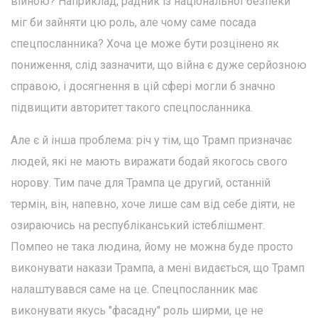
війною? Наприклад, радник із національної безпеки
міг би зайняти цю роль, але чому саме посада
спецпосланника? Хоча це може бути розцінено як
пониження, слід зазначити, що війна є дуже серйозною
справою, і досягнення в цій сфері могли б значно
підвищити авторитет такого спецпосланника.
Але є й інша проблема: річ у тім, що Трамп призначає
людей, які не мають виражати бодай якогось свого
норову. Тим паче для Трампа це другий, останній
термін, він, напевно, хоче лише сам від себе діяти, не
озираючись на республіканський істеблішмент.
Помпео не така людина, йому не можна буде просто
виконувати накази Трампа, а мені видається, що Трамп
налаштувався саме на це. Спецпосланник має
виконувати якусь "фасадну" роль ширми, це не