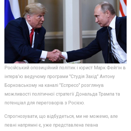
Російський опозиційний політик і юрист Марк Фейгін в
інтерв'ю ведучому програми "Студія Захід" Антону
Борковському на каналі "Еспресо" розглянув
можливості політичної стратегії Дональда Трампа та
потенціал для переговорів з Росією.
Спрогнозувати, що відбудеться, ми не можемо, але
певні напрямні є, уже представлена певна