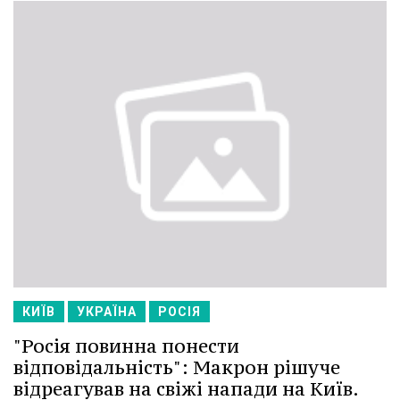
КИЇВ
УКРАЇНА
РОСІЯ
"Росія повинна понести
відповідальність": Макрон рішуче
відреагував на свіжі напади на Київ.