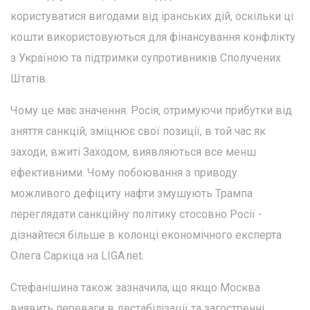
користуватися вигодами від іранських дій, оскільки ці
кошти використовуються для фінансування конфлікту
з Україною та підтримки супротивників Сполучених
Штатів.
Чому це має значення. Росія, отримуючи прибутки від
зняття санкцій, зміцнює свої позиції, в той час як
заходи, вжиті Заходом, виявляються все менш
ефективними. Чому побоювання з приводу
можливого дефіциту нафти змушують Трампа
переглядати санкційну політику стосовно Росії -
дізнайтеся більше в колонці економічного експерта
Олега Саркіца на LIGA.net.
Стефанішина також зазначила, що якщо Москва
виявить переваги в дестабілізації та загостренні