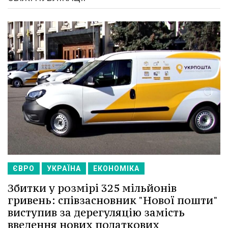
ЄВРО
УКРАЇНА
ЕКОНОМІКА
Збитки у розмірі 325 мільйонів
гривень: співзасновник "Нової пошти"
виступив за дерегуляцію замість
введення нових податкових