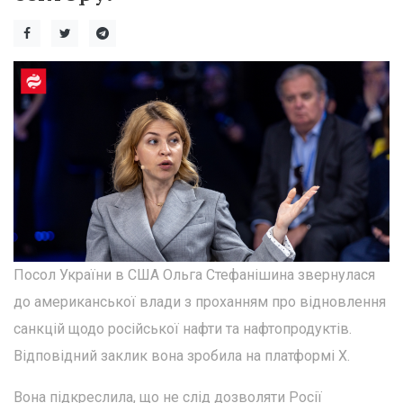
Посол України в США Ольга Стефанішина звернулася
до американської влади з проханням про відновлення
санкцій щодо російської нафти та нафтопродуктів.
Відповідний заклик вона зробила на платформі Х.
Вона підкреслила, що не слід дозволяти Росії