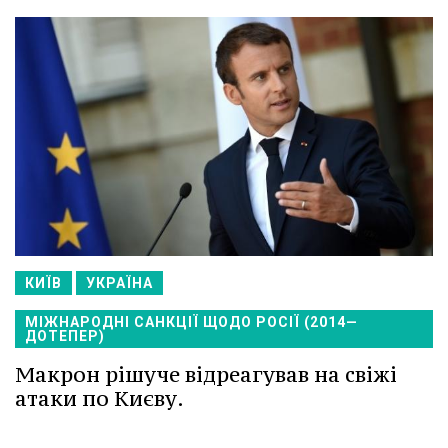
КИЇВ
УКРАЇНА
МІЖНАРОДНІ САНКЦІЇ ЩОДО РОСІЇ (2014—
ДОТЕПЕР)
Макрон рішуче відреагував на свіжі
атаки по Києву.