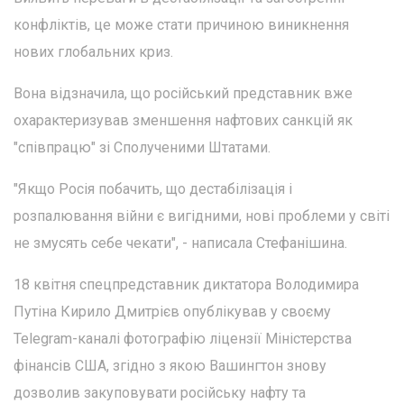
конфліктів, це може стати причиною виникнення
нових глобальних криз.
Вона відзначила, що російський представник вже
охарактеризував зменшення нафтових санкцій як
"співпрацю" зі Сполученими Штатами.
"Якщо Росія побачить, що дестабілізація і
розпалювання війни є вигідними, нові проблеми у світі
не змусять себе чекати", - написала Стефанішина.
18 квітня спецпредставник диктатора Володимира
Путіна Кирило Дмитрієв опублікував у своєму
Telegram-каналі фотографію ліцензії Міністерства
фінансів США, згідно з якою Вашингтон знову
дозволив закуповувати російську нафту та