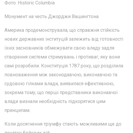
Фото: Historic Columbia
Монумент на честь Джорджи Вашингтона
Америка продемонструвала, що справжня стійкість
нових державних інституцій залежить від готовності
їхніх засновників обмежувати свою владу задля
створення системи стримувань і противаг, яку вони
самі розробили. Конституція 1787 року, що розділила
повноваження між законодавчою, виконавчою та
судовою гілками влади, виявилася ефективною,
зокрема тому, що перші представники виконавчої
влади визнали необхідність підкорятися цим
принципам.
Коли досягнення тріумфу стають можливими ще до
початку бойових дій.