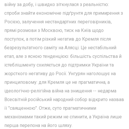
війну за добу, і швидко зіткнулася з реальністю:
спроби знайти економічне підґрунтя для примирення з
Росією, залучення нестандартних переговірників,
прямі розмови з Москвою, тиск на Київ щодо
поступок, а потім різкий негатив до Кремля після
безрезультатного саміту на Алясці. Це нестабільний
етап, але з ясною тенденцією: більшість суспільства й
істеблішменту схиляється до підтримки України та
жорсткого негативу до Росії. Унгурян наголошує на
принциповому: для Кремля це не прагматична, а
ідеологічно-релігійна війна на знищення -- недарма
Всесвітній російський народний собор відкрито назвав
її "священною". Отже, суто прагматичними
механізмами такий режим не спинити, а Україна лише
перша перепона на його шляху.