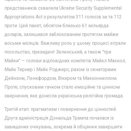
представників схвалила Ukraine Security Supplemental
Appropriations Act з результатом 311 голосів за та 112
проти. Цей пакет, обсягом близько 61 мільярда
доларів, залишався заблокованим протягом майже
восьми місяців. Важливу роль у цьому процесі зіграли
посольство, президент Зеленський, а також "три
Майки" — голови відповідних комітетів Майкл Маккол,
Майк Тернер і Майк Роджерс, разом із сенаторами
Дейнзом, Ленкфордом, Вікером та Макконнеллом.
Проте, спусковим гачком стало емоційне та ціннісне
звернення, яке донесла українська релігійна громада.
Третій етап: прагматизм і повернення до цінностей.
Друга адміністрація Дональда Трампа почалася із
завищених очікувань, зокрема й обіцянки завершити