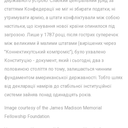
державного устрою. Слабкий центральний уряд за
статтями Конфедерації не міг ні збирати податки, ні
утримувати армію, а штати конфліктували між собою
настільки, що існування нової країни опинилося під
загрозою. Лише у 1787 році, після гострих суперечок
між великими й малими штатами (вирішених через
"Коннектикутський компроміс"), було ухвалено
Конституцію - документ, який і сьогодні, два з
половиною століття по тому, залишається чинним
фундаментом американської державності. Тобто шлях
від декларації намірів до стабільної інституційної
системи зайняв понад одинадцять років.
Image courtesy of the James Madison Memorial
Fellowship Foundation.