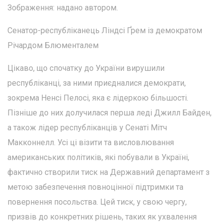
Зображення: надано автором.
Сенатор-республіканець Ліндсі Ґрем із демократом
Річардом Блюменталем
Цікаво, що спочатку до України вирушили
республіканці, за ними приєдналися демократи,
зокрема Ненсі Пелосі, яка є лідеркою більшості.
Пізніше до них долучилася перша леді Джилл Байден,
а також лідер республіканців у Сенаті Мітч
Макконнелл. Усі ці візити та висловлювання
американських політиків, які побували в Україні,
фактично створили тиск на Державний департамент з
метою забезпечення повноцінної підтримки та
повернення посольства. Цей тиск, у свою чергу,
призвів до конкретних рішень, таких як ухвалення