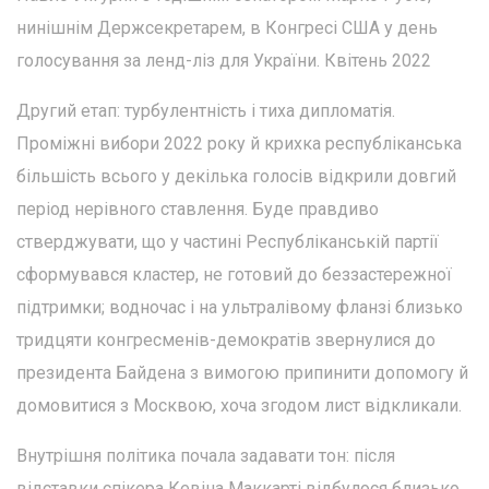
нинішнім Держсекретарем, в Конгресі США у день
голосування за ленд-ліз для України. Квітень 2022
Другий етап: турбулентність і тиха дипломатія.
Проміжні вибори 2022 року й крихка республіканська
більшість всього у декілька голосів відкрили довгий
період нерівного ставлення. Буде правдиво
стверджувати, що у частині Республіканській партії
сформувався кластер, не готовий до беззастережної
підтримки; водночас і на ультралівому фланзі близько
тридцяти конгресменів-демократів звернулися до
президента Байдена з вимогою припинити допомогу й
домовитися з Москвою, хоча згодом лист відкликали.
Внутрішня політика почала задавати тон: після
відставки спікера Кевіна Маккарті відбулося близько