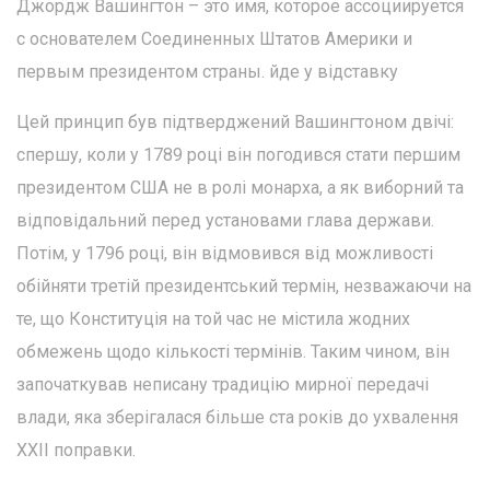
Джордж Вашингтон – это имя, которое ассоциируется
с основателем Соединенных Штатов Америки и
первым президентом страны. йде у відставку
Цей принцип був підтверджений Вашингтоном двічі:
спершу, коли у 1789 році він погодився стати першим
президентом США не в ролі монарха, а як виборний та
відповідальний перед установами глава держави.
Потім, у 1796 році, він відмовився від можливості
обійняти третій президентський термін, незважаючи на
те, що Конституція на той час не містила жодних
обмежень щодо кількості термінів. Таким чином, він
започаткував неписану традицію мирної передачі
влади, яка зберігалася більше ста років до ухвалення
XXII поправки.