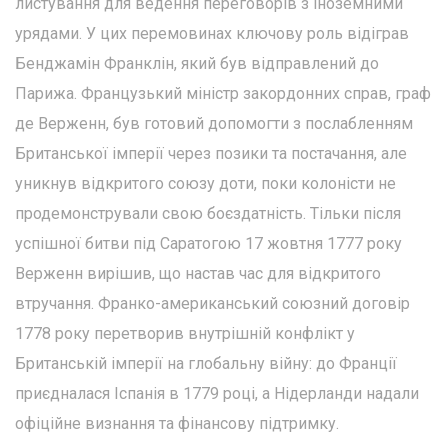
листування для ведення переговорів з іноземними
урядами. У цих перемовинах ключову роль відіграв
Бенджамін Франклін, який був відправлений до
Парижа. Французький міністр закордонних справ, граф
де Верженн, був готовий допомогти з послабленням
Британської імперії через позики та постачання, але
уникнув відкритого союзу доти, поки колоністи не
продемонстрували свою боєздатність. Тільки після
успішної битви під Саратогою 17 жовтня 1777 року
Верженн вирішив, що настав час для відкритого
втручання. Франко-американський союзний договір
1778 року перетворив внутрішній конфлікт у
Британській імперії на глобальну війну: до Франції
приєдналася Іспанія в 1779 році, а Нідерланди надали
офіційне визнання та фінансову підтримку.