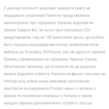
У даному контексті важливо звернути увагу на
нещодавно ухвалений Палатою представників
законопроект про підтримку України, відомий як
Ukraine Support Act. За нього проголосувало 226
представників, тоді як 195 виступили проти, що робить
його першим законодавчим актом, прийнятим після
виборів до Конгресу 2024 року, під час другого терміну
Трампа, спрямованим на підтримку України. Серед
об'єктивних чинників, що вплинули на це рішення,
можна виділити стійкість України на фронті, яка вже на
п'ятому році війни знову викликає захоплення;
зростаюче розчарування Росією через її зв'язки з
Іраном та посилення співпраці з Китаєм; а також
невдачі обраної дипломатичної стратегії, про що