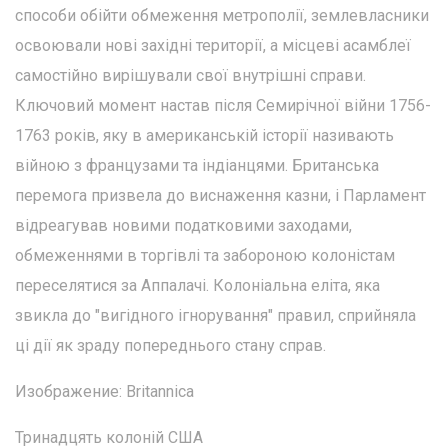
способи обійти обмеження метрополії, землевласники
освоювали нові західні території, а місцеві асамблеї
самостійно вирішували свої внутрішні справи.
Ключовий момент настав після Семирічної війни 1756-
1763 років, яку в американській історії називають
війною з французами та індіанцями. Британська
перемога призвела до виснаження казни, і Парламент
відреагував новими податковими заходами,
обмеженнями в торгівлі та забороною колоністам
переселятися за Аппалачі. Колоніальна еліта, яка
звикла до "вигідного ігнорування" правил, сприйняла
ці дії як зраду попереднього стану справ.
Изображение: Britannica
Тринадцять колоній США