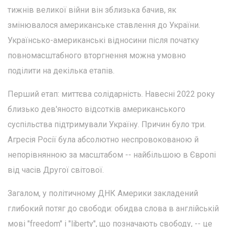
тижнів великої війни він зблизька бачив, як
змінювалося американське ставлення до України.
Українсько-американські відносини після початку
повномасштабного вторгнення можна умовно
поділити на декілька етапів.
Перший етап: миттєва солідарність. Навесні 2022 року
близько дев'яносто відсотків американського
суспільства підтримували Україну. Причин було три.
Агресія Росії була абсолютно неспровокованою й
непорівнянною за масштабом -- найбільшою в Європі
від часів Другої світової.
Загалом, у політичному ДНК Америки закладений
глибокий потяг до свободи: обидва слова в англійській
мові "freedom" і "liberty", що позначають свободу, -- це