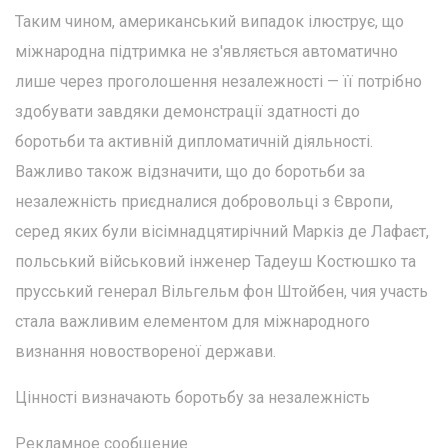
Таким чином, американський випадок ілюструє, що
міжнародна підтримка не з'являється автоматично
лише через проголошення незалежності — її потрібно
здобувати завдяки демонстрації здатності до
боротьби та активній дипломатичній діяльності.
Важливо також відзначити, що до боротьби за
незалежність приєдналися добровольці з Європи,
серед яких були вісімнадцятирічний Маркіз де Лафаєт,
польський військовий інженер Тадеуш Костюшко та
прусський генерал Вільгельм фон Штойбен, чия участь
стала важливим елементом для міжнародного
визнання новоствореної держави.
Цінності визначають боротьбу за незалежність
Рекламное сообщение