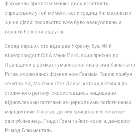
формував протягом майже двох десятиліть,
спрацювала у той момент, коли традиційні механізми
ще не діяли: посольство вже було евакуйоване, а
гарантії безпеки відсутні.
Серед перших, хто відвідав Україну, був 48-й
віцепрезидент США Майк Пенс, який приїхав до
Львівщини в рамках гуманітарної ініціативи Samaritan's
Purse, очолюваної Франкліном Ґремом. Також прибув
сенатор від Монтани Стів Дейнз, котрий дістався до
столичного регіону, скориставшись нещодавно
відновленими потягами за церковними логістичними
маршрутами. Пізніше до них приєдналися сенатор-
республіканець Ліндсі Ґрем та його колега, демократ
Річард Блюменталь.