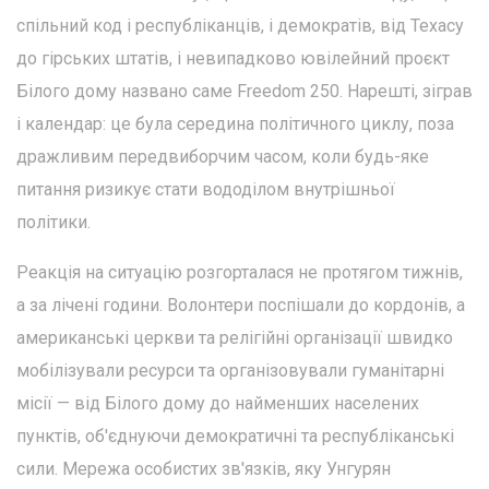
спільний код і республіканців, і демократів, від Техасу
до гірських штатів, і невипадково ювілейний проєкт
Білого дому названо саме Freedom 250. Нарешті, зіграв
і календар: це була середина політичного циклу, поза
дражливим передвиборчим часом, коли будь-яке
питання ризикує стати вододілом внутрішньої
політики.
Реакція на ситуацію розгорталася не протягом тижнів,
а за лічені години. Волонтери поспішали до кордонів, а
американські церкви та релігійні організації швидко
мобілізували ресурси та організовували гуманітарні
місії — від Білого дому до найменших населених
пунктів, об'єднуючи демократичні та республіканські
сили. Мережа особистих зв'язків, яку Унгурян