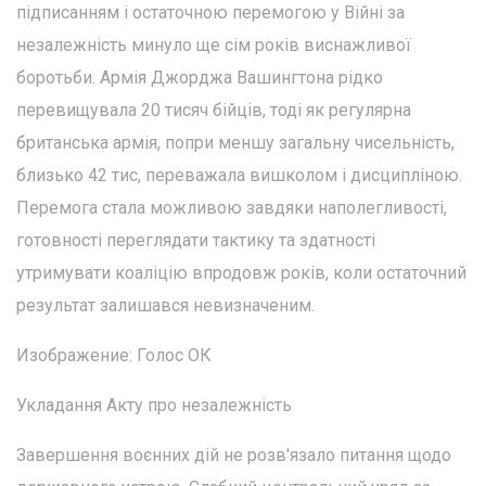
підписанням і остаточною перемогою у Війні за
незалежність минуло ще сім років виснажливої
боротьби. Армія Джорджа Вашингтона рідко
перевищувала 20 тисяч бійців, тоді як регулярна
британська армія, попри меншу загальну чисельність,
близько 42 тис, переважала вишколом і дисципліною.
Перемога стала можливою завдяки наполегливості,
готовності переглядати тактику та здатності
утримувати коаліцію впродовж років, коли остаточний
результат залишався невизначеним.
Изображение: Голос ОК
Укладання Акту про незалежність
Завершення воєнних дій не розв'язало питання щодо