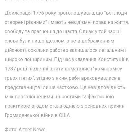
Декларація 1776 року проголошувала, що "всі люди
створені рівними" і мають невід'ємні права на життя,
свободу та прагнення до щастя. Однак у той час ці
слова були лише ідеалом, а не відображенням
дійсності, оскільки рабство залишалося легальним і
широко поширеним. Під час укладання Конституції в
1787 році південні штати домагалися "компромісу
трьох п'ятих", згідно з яким раби враховувалися в
представництві лише частково. Ця невідповідність
між проголошеними цінностями та фактичною
практикою згодом стала однією з основних причин
Громадянської війни в США.
Фото: Artnet News