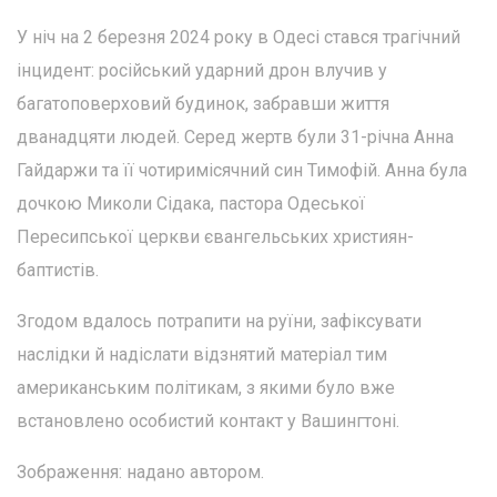
У ніч на 2 березня 2024 року в Одесі стався трагічний
інцидент: російський ударний дрон влучив у
багатоповерховий будинок, забравши життя
дванадцяти людей. Серед жертв були 31-річна Анна
Гайдаржи та її чотиримісячний син Тимофій. Анна була
дочкою Миколи Сідака, пастора Одеської
Пересипської церкви євангельських християн-
баптистів.
Згодом вдалось потрапити на руїни, зафіксувати
наслідки й надіслати відзнятий матеріал тим
американським політикам, з якими було вже
встановлено особистий контакт у Вашингтоні.
Зображення: надано автором.