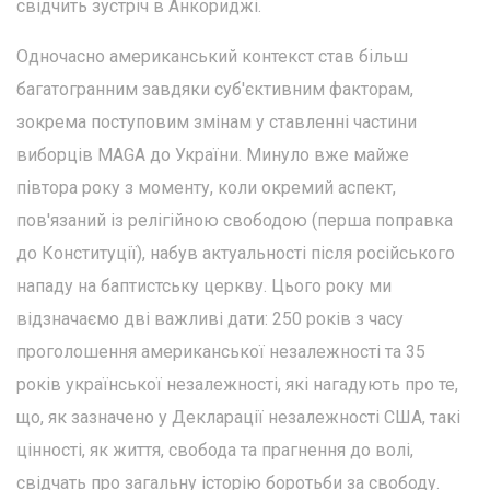
свідчить зустріч в Анкориджі.
Одночасно американський контекст став більш
багатогранним завдяки суб'єктивним факторам,
зокрема поступовим змінам у ставленні частини
виборців MAGA до України. Минуло вже майже
півтора року з моменту, коли окремий аспект,
пов'язаний із релігійною свободою (перша поправка
до Конституції), набув актуальності після російського
нападу на баптистську церкву. Цього року ми
відзначаємо дві важливі дати: 250 років з часу
проголошення американської незалежності та 35
років української незалежності, які нагадують про те,
що, як зазначено у Декларації незалежності США, такі
цінності, як життя, свобода та прагнення до волі,
свідчать про загальну історію боротьби за свободу.