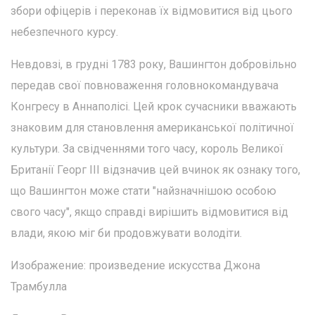
збори офіцерів і переконав їх відмовитися від цього
небезпечного курсу.
Невдовзі, в грудні 1783 року, Вашингтон добровільно
передав свої повноваження головнокомандувача
Конгресу в Аннаполісі. Цей крок сучасники вважають
знаковим для становлення американської політичної
культури. За свідченнями того часу, король Великої
Британії Георг III відзначив цей вчинок як ознаку того,
що Вашингтон може стати "найзначнішою особою
свого часу", якщо справді вирішить відмовитися від
влади, якою міг би продовжувати володіти.
Изображение: произведение искусства Джона
Трамбулла