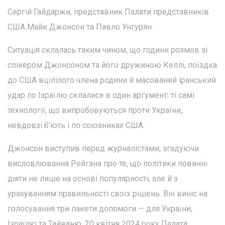
Сергій Гайдаржи, представник Палати представників
США Майк Джонсон та Павло Унгурян.
Ситуація склалась таким чином, що години розмов зі
спікером Джонсоном та його дружиною Келлі, поїздка
до США вцілілого члена родини й масований іранський
удар по Ізраїлю склалися в один аргумент: ті самі
технології, що випробовуються проти України,
невдовзі б'ють і по союзниках США.
Джонсон виступив перед журналістами, згадуючи
висловлювання Рейгана про те, що політики повинні
діяти не лише на основі популярності, але й з
урахуванням правильності своїх рішень. Він виніс на
голосування три пакети допомоги — для України,
Ізраїлю та Тайваню. 20 квітня 2024 року Палата