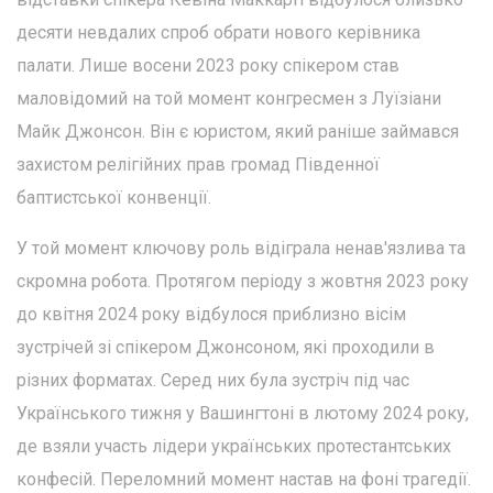
десяти невдалих спроб обрати нового керівника
палати. Лише восени 2023 року спікером став
маловідомий на той момент конгресмен з Луїзіани
Майк Джонсон. Він є юристом, який раніше займався
захистом релігійних прав громад Південної
баптистської конвенції.
У той момент ключову роль відіграла ненав'язлива та
скромна робота. Протягом періоду з жовтня 2023 року
до квітня 2024 року відбулося приблизно вісім
зустрічей зі спікером Джонсоном, які проходили в
різних форматах. Серед них була зустріч під час
Українського тижня у Вашингтоні в лютому 2024 року,
де взяли участь лідери українських протестантських
конфесій. Переломний момент настав на фоні трагедії.