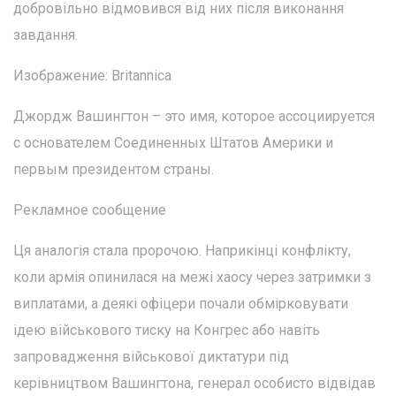
добровільно відмовився від них після виконання
завдання.
Изображение: Britannica
Джордж Вашингтон – это имя, которое ассоциируется
с основателем Соединенных Штатов Америки и
первым президентом страны.
Рекламное сообщение
Ця аналогія стала пророчою. Наприкінці конфлікту,
коли армія опинилася на межі хаосу через затримки з
виплатами, а деякі офіцери почали обмірковувати
ідею військового тиску на Конгрес або навіть
запровадження військової диктатури під
керівництвом Вашингтона, генерал особисто відвідав