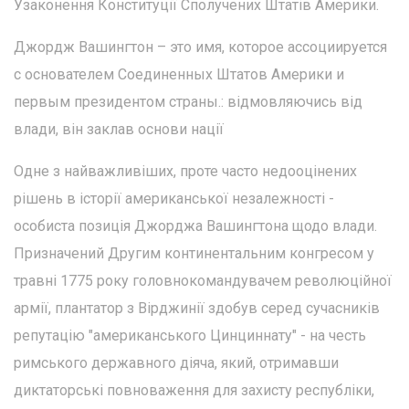
Узаконення Конституції Сполучених Штатів Америки.
Джордж Вашингтон – это имя, которое ассоциируется
с основателем Соединенных Штатов Америки и
первым президентом страны.: відмовляючись від
влади, він заклав основи нації
Одне з найважливіших, проте часто недооцінених
рішень в історії американської незалежності -
особиста позиція Джорджа Вашингтона щодо влади.
Призначений Другим континентальним конгресом у
травні 1775 року головнокомандувачем революційної
армії, плантатор з Вірджинії здобув серед сучасників
репутацію "американського Цинциннату" - на честь
римського державного діяча, який, отримавши
диктаторські повноваження для захисту республіки,