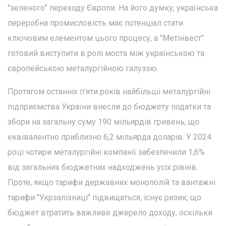
"зеленого" переходу Європи. На його думку, українська
переробна промисловість має потенціал стати
ключовим елементом цього процесу, а "Метінвест"
готовий виступити в ролі моста між українською та
європейською металургійною галуззю.
Протягом останніх п'яти років найбільші металургійні
підприємства України внесли до бюджету податки та
збори на загальну суму 190 мільярдів гривень, що
еквівалентно приблизно 6,2 мільярда доларів. У 2024
році чотири металургійні компанії забезпечили 1,6%
від загальних бюджетних надходжень усіх рівнів.
Проте, якщо тарифи державних монополій та вантажні
тарифи "Укрзалізниці" підвищаться, існує ризик, що
бюджет втратить важливе джерело доходу, оскільки