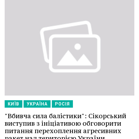
КИЇВ
УКРАЇНА
РОСІЯ
"Вбивча сила балістики": Сікорський
виступив з ініціативою обговорити
питання перехоплення агресивних
ракет над територією України.