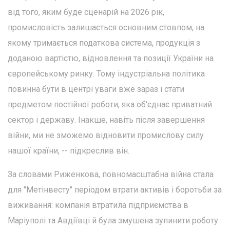
від того, яким буде сценарій на 2026 рік,
промисловість залишається основним стовпом, на
якому тримається податкова система, продукція з
доданою вартістю, відновлення та позиції України на
європейському ринку. Тому індустріальна політика
повинна бути в центрі уваги вже зараз і стати
предметом постійної роботи, яка об'єднає приватний
сектор і державу. Інакше, навіть після завершення
війни, ми не зможемо відновити промислову силу
нашої країни, -- підкреслив він.
За словами Риженкова, повномасштабна війна стала
для "Метінвесту" періодом втрати активів і боротьби за
виживання: компанія втратила підприємства в
Маріуполі та Авдіївці й була змушена зупинити роботу