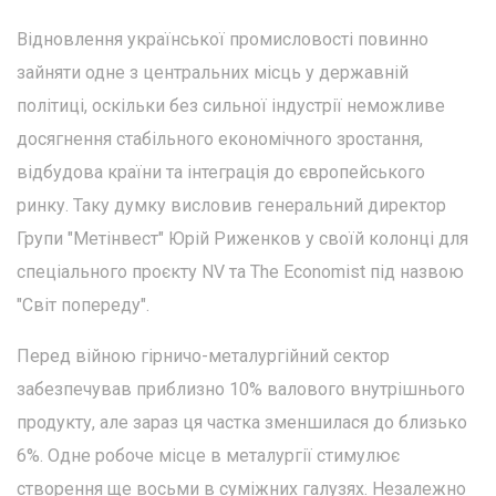
Відновлення української промисловості повинно
зайняти одне з центральних місць у державній
політиці, оскільки без сильної індустрії неможливе
досягнення стабільного економічного зростання,
відбудова країни та інтеграція до європейського
ринку. Таку думку висловив генеральний директор
Групи "Метінвест" Юрій Риженков у своїй колонці для
спеціального проєкту NV та The Economist під назвою
"Світ попереду".
Перед війною гірничо-металургійний сектор
забезпечував приблизно 10% валового внутрішнього
продукту, але зараз ця частка зменшилася до близько
6%. Одне робоче місце в металургії стимулює
створення ще восьми в суміжних галузях. Незалежно