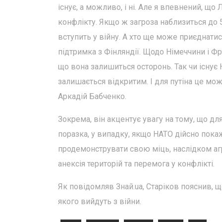
існує, а можливо, і ні. Але я впевнений, що 
конфлікту. Якщо ж загроза наблизиться до 
вступить у війну. А хто ще може приєднати
підтримка з Фінляндії. Щодо Німеччини і Фра
що вона залишиться осторонь. Так чи існує
залишається відкритим. І для путіна це мож
Аркадій Бабченко.
Зокрема, він акцентує увагу на тому, що дл
поразка, у випадку, якщо НАТО дійсно покаж
продемонструвати свою міць, наслідком агр
анексія територій та перемога у конфлікті.
Як повідомляв Знай.ua, Старіков пояснив, щ
якого вийдуть з війни.