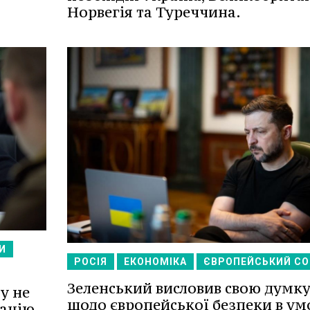
Норвегія та Туреччина.
И
РОСІЯ
ЕКОНОМІКА
ЄВРОПЕЙСЬКИЙ С
Зеленський висловив свою думк
у не
щодо європейської безпеки в ум
пацію