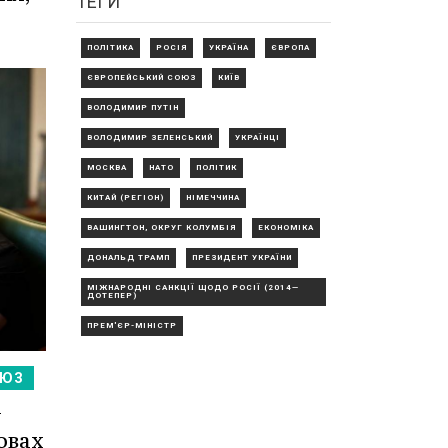
ТЕГИ
ПОЛІТИКА
РОСІЯ
УКРАЇНА
ЄВРОПА
ЄВРОПЕЙСЬКИЙ СОЮЗ
КИЇВ
ВОЛОДИМИР ПУТІН
ВОЛОДИМИР ЗЕЛЕНСЬКИЙ
УКРАЇНЦІ
МОСКВА
НАТО
ПОЛІТИК
КИТАЙ (РЕГІОН)
НІМЕЧЧИНА
ВАШИНГТОН, ОКРУГ КОЛУМБІЯ
ЕКОНОМІКА
ДОНАЛЬД ТРАМП
ПРЕЗИДЕНТ УКРАЇНИ
МІЖНАРОДНІ САНКЦІЇ ЩОДО РОСІЇ (2014—
ДОТЕПЕР)
ПРЕМ'ЄР-МІНІСТР
ОЮЗ
у
овах