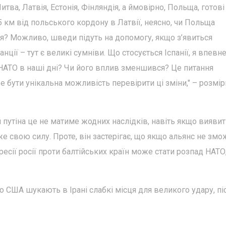
Литва, Латвія, Естонія, Фінляндія, а ймовірно, Польща, готові
5 км від польського кордону в Латвії, неясно, чи Польща
ся? Можливо, шведи підуть на допомогу, якщо з’явиться
нції – тут є великі сумніви. Що стосується Іспанії, я впевн
 НАТО в наші дні? Чи його вплив зменшився? Це питання
е бути унікальна можливість перевірити ці зміни," – розмі
я путіна це не матиме жодних наслідків, навіть якщо вияви
е свою силу. Проте, він застерігає, що якщо альянс не змо
есії росії проти балтійських країн може стати розпад НАТО
о США шукають в Ірані слабкі місця для великого удару, пі