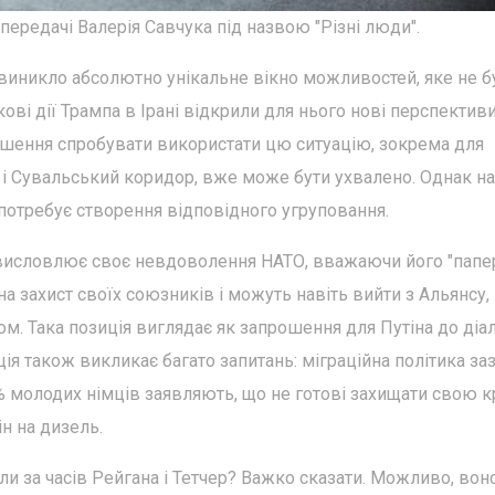
передачі Валерія Савчука під назвою "Різні люди".
і виникло абсолютно унікальне вікно можливостей, яке не б
ові дії Трампа в Ірані відкрили для нього нові перспективи
рішення спробувати використати цю ситуацію, зокрема для
и і Сувальський коридор, вже може бути ухвалено. Однак на
і потребує створення відповідного угруповання.
 висловлює своє невдоволення НАТО, вважаючи його "пап
на захист своїх союзників і можуть навіть вийти з Альянсу,
аном. Така позиція виглядає як запрошення для Путіна до діал
ія також викликає багато запитань: міграційна політика за
30% молодих німців заявляють, що не готові захищати свою к
н на дизель.
ли за часів Рейгана і Тетчер? Важко сказати. Можливо, вон