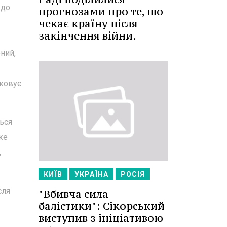
 до
прогнозами про те, що
чекає країну після
закінчення війни.
ений,
рковує
ться
же
,
КИЇВ
УКРАЇНА
РОСІЯ
сля
"Вбивча сила
балістики": Сікорський
виступив з ініціативою