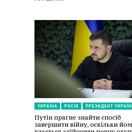
УКРАЇНА
РОСІЯ
ПРЕЗИДЕНТ УКРАЇН
Путін прагне знайти спосіб
завершити війну, оскільки йом
вдасться здійснити повну оку