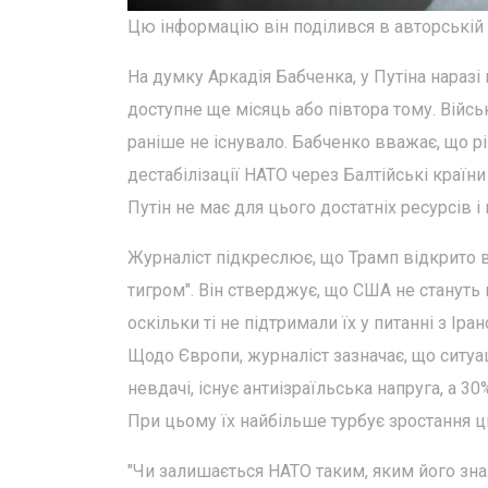
Цю інформацію він поділився в авторській 
На думку Аркадія Бабченка, у Путіна нараз
доступне ще місяць або півтора тому. Військ
раніше не існувало. Бабченко вважає, що 
дестабілізації НАТО через Балтійські країн
Путін не має для цього достатніх ресурсів 
Журналіст підкреслює, що Трамп відкрито
тигром". Він стверджує, що США не стануть 
оскільки ті не підтримали їх у питанні з Ір
Щодо Європи, журналіст зазначає, що ситуац
невдачі, існує антиізраїльська напруга, а 
При цьому їх найбільше турбує зростання ці
"Чи залишається НАТО таким, яким його зна