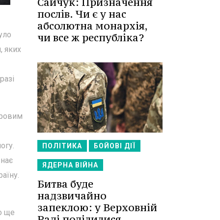
Сайчук: Призначення
послів. Чи є у нас
абсолютна монархія,
уло
чи все ж республіка?
, яких
разі
еровим
огу.
ПОЛІТИКА
БОЙОВІ ДІЇ
знає
ЯДЕРНА ВІЙНА
раїну.
Битва буде
надзвичайно
запеклою: у Верховній
о ще
Раді поділилися