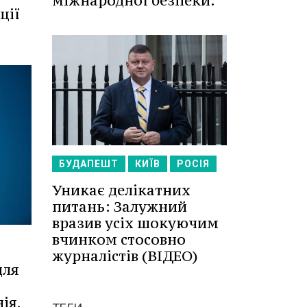
міжнародної безпеки.
ції
БУДАПЕШТ
КИЇВ
РОСІЯ
Уникає делікатних
питань: Залужний
вразив усіх шокуючим
вчинком стосовно
журналістів (ВІДЕО)
для
ія,