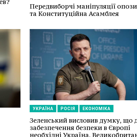
ев?
Передвиборчі маніпуляції опози
та Конституційна Асамблея
УКРАЇНА
РОСІЯ
ЕКОНОМІКА
Зеленський висловив думку, що 
забезпечення безпеки в Європі
необхідні Україна, Великобритан