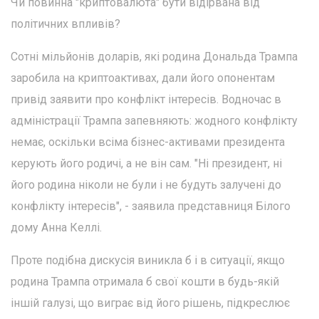
Чи повинна "криптовалюта" бути відірвана від
політичних впливів?
Сотні мільйонів доларів, які родина Дональда Трампа
заробила на криптоактивах, дали його опонентам
привід заявити про конфлікт інтересів. Водночас в
адміністрації Трампа запевняють: жодного конфлікту
немає, оскільки всіма бізнес-активами президента
керують його родичі, а не він сам. "Ні президент, ні
його родина ніколи не були і не будуть залучені до
конфлікту інтересів", - заявила представниця Білого
дому Анна Келлі.
Проте подібна дискусія виникла б і в ситуації, якщо
родина Трампа отримала б свої кошти в будь-якій
іншій галузі, що виграє від його рішень, підкреслює