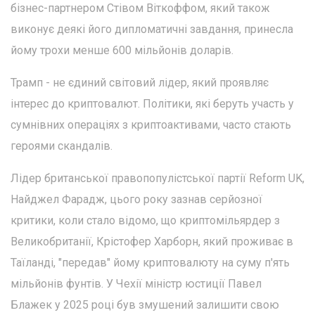
бізнес-партнером Стівом Віткоффом, який також
виконує деякі його дипломатичні завдання, принесла
йому трохи менше 600 мільйонів доларів.
Трамп - не єдиний світовий лідер, який проявляє
інтерес до криптовалют. Політики, які беруть участь у
сумнівних операціях з криптоактивами, часто стають
героями скандалів.
Лідер британської правопопулістської партії Reform UK,
Найджел Фарадж, цього року зазнав серйозної
критики, коли стало відомо, що криптомільярдер з
Великобританії, Крістофер Харборн, який проживає в
Таїланді, "передав" йому криптовалюту на суму п'ять
мільйонів фунтів. У Чехії міністр юстиції Павел
Блажек у 2025 році був змушений залишити свою