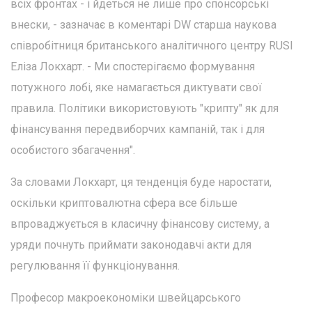
всіх фронтах - і йдеться не лише про спонсорські
внески, - зазначає в коментарі DW старша наукова
співробітниця британського аналітичного центру RUSI
Еліза Локхарт. - Ми спостерігаємо формування
потужного лобі, яке намагається диктувати свої
правила. Політики використовують "крипту" як для
фінансування передвиборчих кампаній, так і для
особистого збагачення".
За словами Локхарт, ця тенденція буде наростати,
оскільки криптовалютна сфера все більше
впроваджується в класичну фінансову систему, а
уряди почнуть приймати законодавчі акти для
регулювання її функціонування.
Професор макроекономіки швейцарського