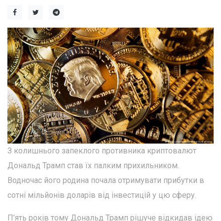
З колишнього запеклого противника криптовалют
Дональд Трамп став їх палким прихильником.
Водночас його родина почала отримувати прибутки в
сотні мільйонів доларів від інвестицій у цю сферу.
П’ять років тому Дональд Трамп рішуче відкидав ідею