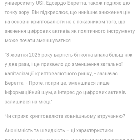
університету USI, Едоардо Беретта, також поділяє цю
точку зору. Він підкреслює, що нинішнє зниження цін
на основні криптовалюти не є показником того, що
значення цифрових активів як політичного інструменту
може почати зменшуватися.
"З жовтня 2025 року вартість біткоїна впала більш ніж
у два рази, і це призвело до зменшення загальної
капіталізації криптовалютного ринку, - зазначає
Беретта. - Проте, попри це, зменшився лише
інформаційний шум, а інтерес до цифрових активів
залишився на місці."
Чи сприяє криптовалюта зовнішньому втручанню?
Анонімність та швидкість – ці характеристики
криптовалют ускладнюють відстеження спонсорських