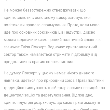
Не можна беззастережно стверджувати, що
криптовалюти в основному використовуються
політиками правого спрямування. Проте, коли мова
йде про основних союзників цієї індустрії, дійсно
можна відзначити саме правий політичний фланг, як
зазначає Еліза Локхарт. Водночас криптовалютний
сектор також намагається отримати підтримку від
представників правих політичних сил.
На думку Локхарт, у цьому немає нічого дивного -
навпаки, йдеться про природний союз. Праві політики
традиційно виступають з лібертаріанських позицій - за
децентралізацію та дерегулювання. Відповідно,
криптоіндустрія розраховує, що саме праві зможуть
запропонувати їй найм'якші правила гри. Особливо