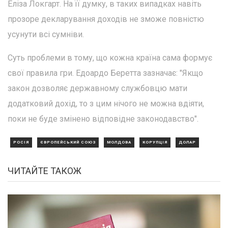
Еліза Локгарт. На її думку, в таких випадках навіть
прозоре декларування доходів не зможе повністю
усунути всі сумніви.
Суть проблеми в тому, що кожна країна сама формує
свої правила гри. Едоардо Беретта зазначає: "Якщо
закон дозволяє державному службовцю мати
додатковий дохід, то з цим нічого не можна вдіяти,
поки не буде змінено відповідне законодавство".
РОСІЯ
ЄВРОПЕЙСЬКИЙ СОЮЗ
МОЛДОВА
КОРУПЦІЯ
ДОЛАР
ЧИТАЙТЕ ТАКОЖ