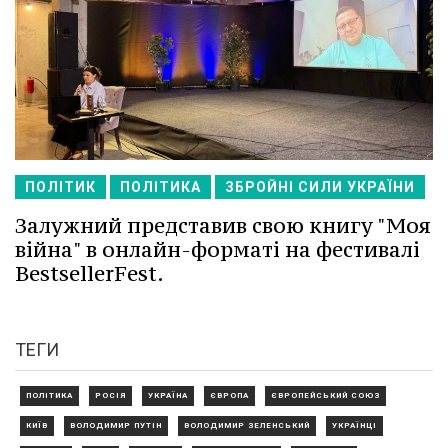
ПОЛІТИК
ПОЛІТИКА
ЗБРОЙНІ СИЛИ УКРАЇНИ
Залужний представив свою книгу "Моя
війна" в онлайн-форматі на фестивалі
BestsellerFest.
ТЕГИ
ПОЛІТИКА
РОСІЯ
УКРАЇНА
ЄВРОПА
ЄВРОПЕЙСЬКИЙ СОЮЗ
КИЇВ
ВОЛОДИМИР ПУТІН
ВОЛОДИМИР ЗЕЛЕНСЬКИЙ
УКРАЇНЦІ