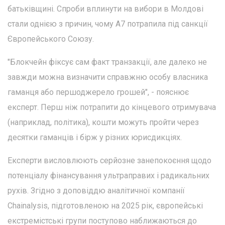
батьківщині. Спроби вплинути на вибори в Молдові
стали однією з причин, чому A7 потрапила під санкції
Європейського Союзу.
"Блокчейн фіксує сам факт транзакції, але далеко не
завжди можна визначити справжню особу власника
гаманця або першоджерело грошей", - пояснює
експерт. Перш ніж потрапити до кінцевого отримувача
(наприклад, політика), кошти можуть пройти через
десятки гаманців і бірж у різних юрисдикціях.
Експерти висловлюють серйозне занепокоєння щодо
потенціалу фінансування ультраправих і радикальних
рухів. Згідно з доповіддю аналітичної компанії
Chainalysis, підготовленою на 2025 рік, європейські
екстремістські групи поступово наближаються до