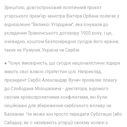
Зрештою, довгостроковий політичний проєкт
угорського прем'єр-міністра Віктора Орбана полягає у
відновленні "Великої Угорщини", яка існувала до
укладення Тріанонського договору 1920 року, і це,
очевидно, коштом безпосередніх сусідів його країни,
таких як Румунія, Україна чи Сербія.
● "Існує ймовірність, що сусідні націоналістичні лідери
мають свої власні стратегічні цілі. Наприклад,
президент Сербії Александар Вучич проявляє повагу
до Слободана Мілошевича - диктатора, відомого
своїми кровопролитними конфліктами, які були
ініційовані для збереження сербського впливу на
Балканах. Чи може він просто передати Суботицю (або
Сабадку, як її називають угорці) своєму колезі з