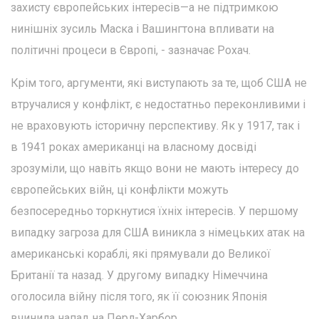
захисту європейських інтересів—а не підтримкою
нинішніх зусиль Маска і Вашингтона впливати на
політичні процеси в Європі, - зазначає Рохач.
Крім того, аргументи, які виступають за те, щоб США не
втручалися у конфлікт, є недостатньо переконливими і
не враховують історичну перспективу. Як у 1917, так і
в 1941 роках американці на власному досвіді
зрозуміли, що навіть якщо вони не мають інтересу до
європейських війн, ці конфлікти можуть
безпосередньо торкнутися їхніх інтересів. У першому
випадку загроза для США виникла з німецьких атак на
американські кораблі, які прямували до Великої
Британії та назад. У другому випадку Німеччина
оголосила війну після того, як її союзник Японія
вчинила напад на Перл-Харбор.