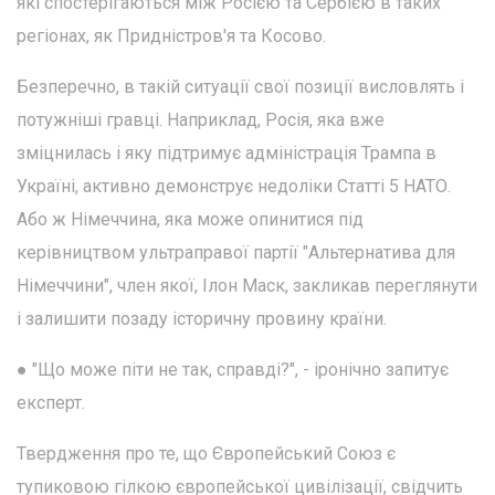
які спостерігаються між Росією та Сербією в таких
регіонах, як Придністров'я та Косово.
Безперечно, в такій ситуації свої позиції висловлять і
потужніші гравці. Наприклад, Росія, яка вже
зміцнилась і яку підтримує адміністрація Трампа в
Україні, активно демонструє недоліки Статті 5 НАТО.
Або ж Німеччина, яка може опинитися під
керівництвом ультраправої партії "Альтернатива для
Німеччини", член якої, Ілон Маск, закликав переглянути
і залишити позаду історичну провину країни.
● "Що може піти не так, справді?", - іронічно запитує
експерт.
Твердження про те, що Європейський Союз є
тупиковою гілкою європейської цивілізації, свідчить