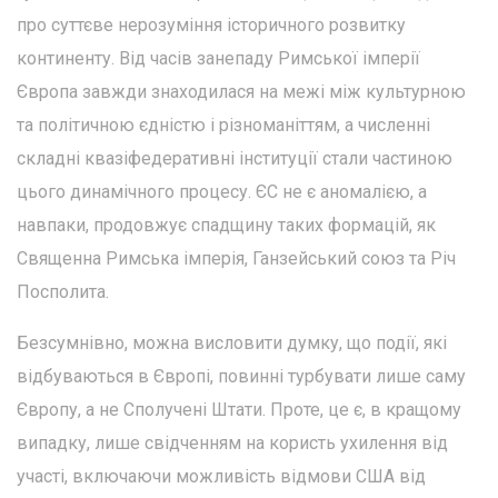
про суттєве нерозуміння історичного розвитку
континенту. Від часів занепаду Римської імперії
Європа завжди знаходилася на межі між культурною
та політичною єдністю і різноманіттям, а численні
складні квазіфедеративні інституції стали частиною
цього динамічного процесу. ЄС не є аномалією, а
навпаки, продовжує спадщину таких формацій, як
Священна Римська імперія, Ганзейський союз та Річ
Посполита.
Безсумнівно, можна висловити думку, що події, які
відбуваються в Європі, повинні турбувати лише саму
Європу, а не Сполучені Штати. Проте, це є, в кращому
випадку, лише свідченням на користь ухилення від
участі, включаючи можливість відмови США від