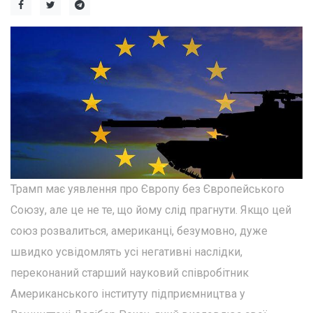
Трамп має уявлення про Європу без Європейського
Союзу, але це не те, що йому слід прагнути. Якщо цей
союз розвалиться, американці, безумовно, дуже
швидко усвідомлять усі негативні наслідки,
переконаний старший науковий співробітник
Американського інституту підприємництва у