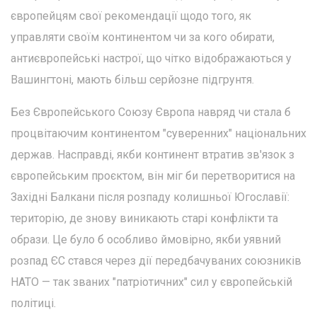
європейцям свої рекомендації щодо того, як
управляти своїм континентом чи за кого обирати,
антиєвропейські настрої, що чітко відображаються у
Вашингтоні, мають більш серйозне підгрунтя.
Без Європейського Союзу Європа навряд чи стала б
процвітаючим континентом "суверенних" національних
держав. Насправді, якби континент втратив зв'язок з
європейським проєктом, він міг би перетворитися на
Західні Балкани після розпаду колишньої Югославії:
територію, де знову виникають старі конфлікти та
образи. Це було б особливо ймовірно, якби уявний
розпад ЄС стався через дії передбачуваних союзників
НАТО — так званих "патріотичних" сил у європейській
політиці.