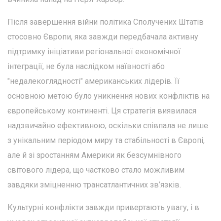
Після завершення війни політика Сполучених Штатів
стосовно Європи, яка завжди передбачала активну
підтримку ініціативи регіональної економічної
інтеграції, не була наслідком наївності або
"недалекоглядності" американських лідерів. Її
основною метою було уникнення нових конфліктів на
європейському континенті. Ця стратегія виявилася
надзвичайно ефективною, оскільки співпала не лише
з унікальним періодом миру та стабільності в Європі,
але й зі зростанням Америки як безсумнівного
світового лідера, що частково стало можливим
завдяки зміцненню трансатлантичних зв’язків.
Культурні конфлікти завжди привертають увагу, і в