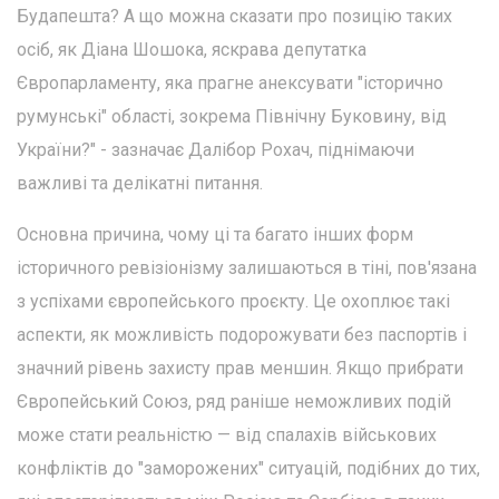
Будапешта? А що можна сказати про позицію таких
осіб, як Діана Шошока, яскрава депутатка
Європарламенту, яка прагне анексувати "історично
румунські" області, зокрема Північну Буковину, від
України?" - зазначає Далібор Рохач, піднімаючи
важливі та делікатні питання.
Основна причина, чому ці та багато інших форм
історичного ревізіонізму залишаються в тіні, пов'язана
з успіхами європейського проєкту. Це охоплює такі
аспекти, як можливість подорожувати без паспортів і
значний рівень захисту прав меншин. Якщо прибрати
Європейський Союз, ряд раніше неможливих подій
може стати реальністю — від спалахів військових
конфліктів до "заморожених" ситуацій, подібних до тих,