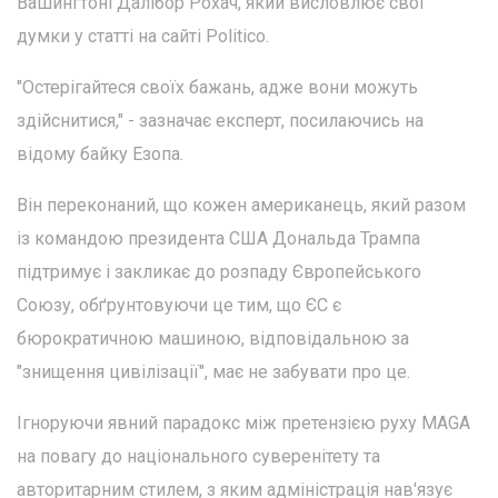
Вашингтоні Далібор Рохач, який висловлює свої
думки у статті на сайті Politico.
"Остерігайтеся своїх бажань, адже вони можуть
здійснитися," - зазначає експерт, посилаючись на
відому байку Езопа.
Він переконаний, що кожен американець, який разом
із командою президента США Дональда Трампа
підтримує і закликає до розпаду Європейського
Союзу, обґрунтовуючи це тим, що ЄС є
бюрократичною машиною, відповідальною за
"знищення цивілізації", має не забувати про це.
Ігноруючи явний парадокс між претензією руху MAGA
на повагу до національного суверенітету та
авторитарним стилем, з яким адміністрація нав'язує