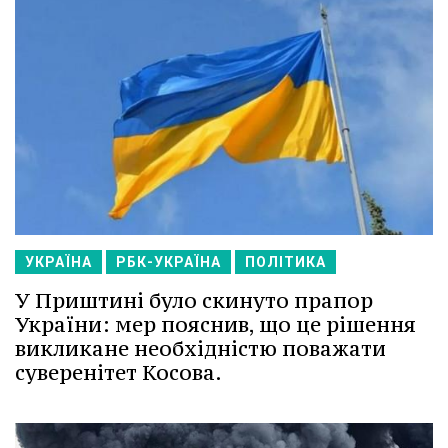
УКРАЇНА
РБК-УКРАЇНА
ПОЛІТИКА
У Приштині було скинуто прапор
України: мер пояснив, що це рішення
викликане необхідністю поважати
суверенітет Косова.