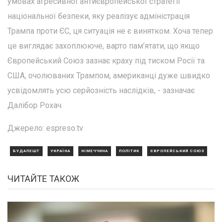
умовах агресивної антиєвропейської стратегії
національної безпеки, яку реалізує адміністрація
Трампа проти ЄС, ця ситуація не є винятком. Хоча тепер
це виглядає захоплююче, варто пам’ятати, що якщо
Європейський Союз зазнає краху під тиском Росії та
США, очолюваних Трампом, американці дуже швидко
усвідомлять усю серйозність наслідків, - зазначає
Далібор Рохач.
Джерело: espreso.tv
БУДАПЕШТ
УКРАЇНА
НІМЕЧЧИНА
ПОЛІТИК
ЄВРОПЕЙСЬКИЙ СОЮЗ
ЧИТАЙТЕ ТАКОЖ