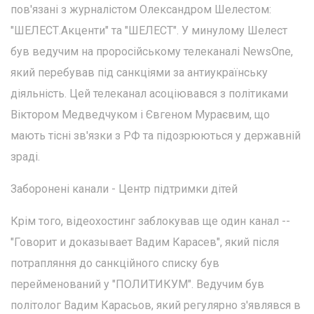
пов'язані з журналістом Олександром Шелестом:
"ШЕЛЕСТ.Акценти" та "ШЕЛЕСТ". У минулому Шелест
був ведучим на проросійському телеканалі NewsOne,
який перебував під санкціями за антиукраїнську
діяльність. Цей телеканал асоціювався з політиками
Віктором Медведчуком і Євгеном Мураєвим, що
мають тісні зв'язки з РФ та підозрюються у державній
зраді.
Заборонені канали - Центр підтримки дітей
Крім того, відеохостинг заблокував ще один канал --
"Говорит и доказывает Вадим Карасев", який після
потрапляння до санкційного списку був
перейменований у "ПОЛИТИКУМ". Ведучим був
політолог Вадим Карасьов, який регулярно з'являвся в