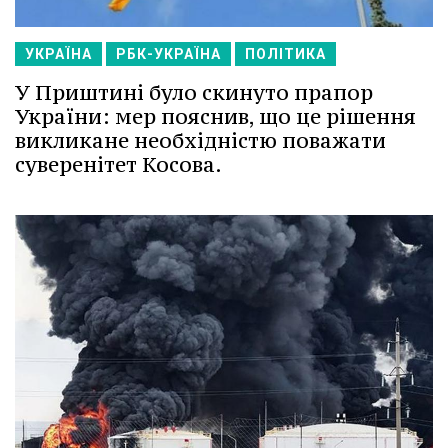
УКРАЇНА
РБК-УКРАЇНА
ПОЛІТИКА
У Приштині було скинуто прапор
України: мер пояснив, що це рішення
викликане необхідністю поважати
суверенітет Косова.