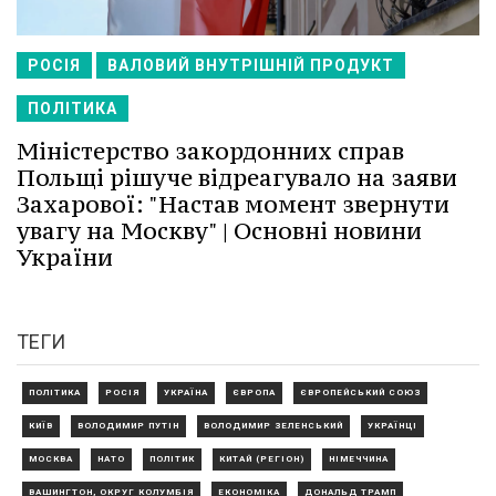
РОСІЯ
ВАЛОВИЙ ВНУТРІШНІЙ ПРОДУКТ
ПОЛІТИКА
Міністерство закордонних справ
Польщі рішуче відреагувало на заяви
Захарової: "Настав момент звернути
увагу на Москву" | Основні новини
України
ТЕГИ
ПОЛІТИКА
РОСІЯ
УКРАЇНА
ЄВРОПА
ЄВРОПЕЙСЬКИЙ СОЮЗ
КИЇВ
ВОЛОДИМИР ПУТІН
ВОЛОДИМИР ЗЕЛЕНСЬКИЙ
УКРАЇНЦІ
МОСКВА
НАТО
ПОЛІТИК
КИТАЙ (РЕГІОН)
НІМЕЧЧИНА
ВАШИНГТОН, ОКРУГ КОЛУМБІЯ
ЕКОНОМІКА
ДОНАЛЬД ТРАМП