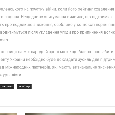
ленського на початку війни, коли його рейтинг схвалення
го падіння. Нещодавнє опитування виявило, що підтримка
ить про подальше зниження, особливо у контексті порівнянн
одитимуться після укладення угоди про припинення вогн
imes.
ї опозиції на міжнародній арені може ще більше послабити
денту України необхідно буде докладати зусиль для підтри
ед міжнародних партнерів, які мають визначальне значення
 журналісти.
ПОЛІТИКА
УКРАЇНЦІ