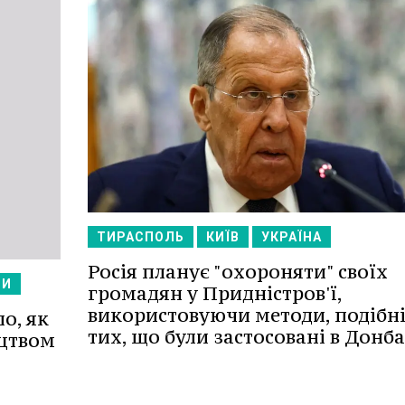
ТИРАСПОЛЬ
КИЇВ
УКРАЇНА
Росія планує "охороняти" своїх
НИ
громадян у Придністров'ї,
використовуючи методи, подібні
о, як
тих, що були застосовані в Донба
ицтвом