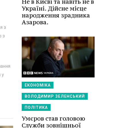
Не в Києві та навіть не в
Україні. Дійсне місце
народження зрадника
Азарова.
я з
ю з
мання
 у
ЕКОНОМІКА
ВОЛОДИМИР ЗЕЛЕНСЬКИЙ
ПОЛІТИКА
Умєров став головою
Служби зовнішньої