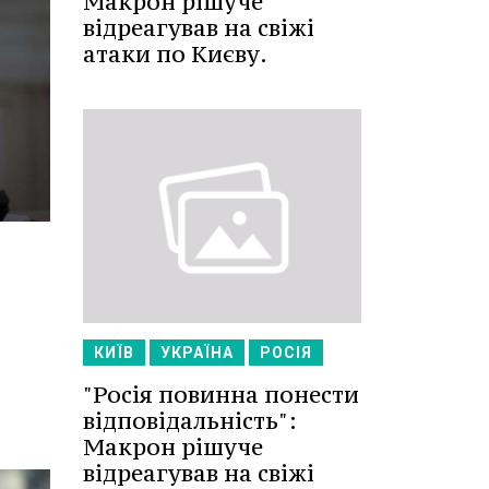
Макрон рішуче
відреагував на свіжі
атаки по Києву.
КИЇВ
УКРАЇНА
РОСІЯ
"Росія повинна понести
відповідальність":
Макрон рішуче
відреагував на свіжі