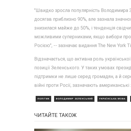
"Швидко зросла популярність Володимира Зе
досягав приблизно 90%, але зазнала значно
знизилася майже до 50%, і тенденція свідч
можливими суперниками, якщо вибори пров
Росією", -- зазначає видання The New York T
Відзначається, що активна роль українсько
позиції Зеленського. У таких умовах прези
підтримки не лише серед громадян, а й сер
війні проти Росії, зазначають американські
ПОЛІТИК
ВОЛОДИМИР ЗЕЛЕНСЬКИЙ
УКРАЇНСЬКА МОВА
ЧИТАЙТЕ ТАКОЖ