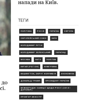
напади на Київ.
ТЕГИ
ПОЛІТИКА
РОСІЯ
УКРАЇНА
ЄВРОПА
ЄВРОПЕЙСЬКИЙ СОЮЗ
КИЇВ
ВОЛОДИМИР ПУТІН
ВОЛОДИМИР ЗЕЛЕНСЬКИЙ
УКРАЇНЦІ
МОСКВА
НАТО
ПОЛІТИК
КИТАЙ (РЕГІОН)
НІМЕЧЧИНА
ВАШИНГТОН, ОКРУГ КОЛУМБІЯ
ЕКОНОМІКА
 до
ДОНАЛЬД ТРАМП
ПРЕЗИДЕНТ УКРАЇНИ
сі.
МІЖНАРОДНІ САНКЦІЇ ЩОДО РОСІЇ (2014—
ДОТЕПЕР)
ПРЕМ'ЄР-МІНІСТР