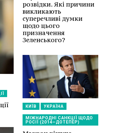
розвідки. Які причини
викликають
суперечливі думки
щодо цього
призначення
Зеленського?
ІЇ
ції
КИЇВ
УКРАЇНА
МІЖНАРОДНІ САНКЦІЇ ЩОДО
РОСІЇ (2014—ДОТЕПЕР)