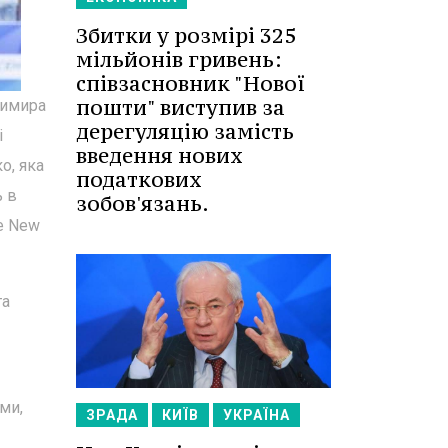
Збитки у розмірі 325
мільйонів гривень:
співзасновник "Нової
пошти" виступив за
димира
дерегуляцію замість
і
введення нових
о, яка
податкових
ь в
зобов'язань.
he New
та
ми,
ЗРАДА
КИЇВ
УКРАЇНА