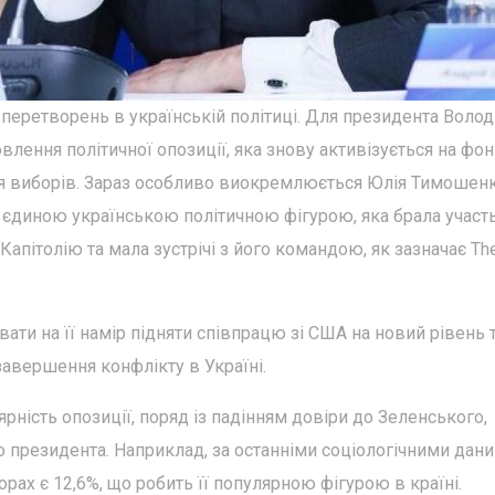
 перетворень в українській політиці. Для президента Воло
лення політичної опозиції, яка знову активізується на фон
 виборів. Зараз особливо виокремлюється Юлія Тимошенк
 єдиною українською політичною фігурою, яка брала участ
Капітолію та мала зустрічі з його командою, як зазначає T
вати на її намір підняти співпрацю зі США на новий рівень 
авершення конфлікту в Україні.
ярність опозиції, поряд із падінням довіри до Зеленського,
о президента. Наприклад, за останніми соціологічними дани
ах є 12,6%, що робить її популярною фігурою в країні.