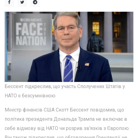
Бессент підкреслив, що участь Сполучених Штатів у
НАТО є безсумнівною.
Міністр фінансів США Скотт Бессент повідомив, що
політика президента Дональда Трампа не включає в
себе відмову від НАТО чи розрив зв'язків з Європою.
Він також підкреслив, що обговорення Гренландії не