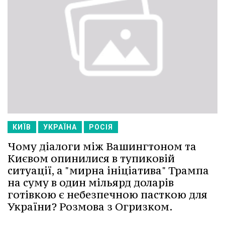
КИЇВ
УКРАЇНА
РОСІЯ
Чому діалоги між Вашингтоном та
Києвом опинилися в тупиковій
ситуації, а "мирна ініціатива" Трампа
на суму в один мільярд доларів
готівкою є небезпечною пасткою для
України? Розмова з Огризком.