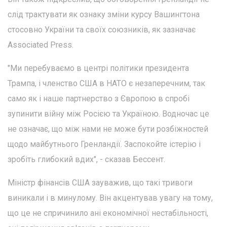
слід трактувати як ознаку зміни курсу Вашингтона
стосовно України та своїх союзників, як зазначає
Associated Press.
"Ми перебуваємо в центрі політики президента
Трампа, і членство США в НАТО є незаперечним, так
само як і наше партнерство з Європою в спробі
зупинити війну між Росією та Україною. Водночас це
не означає, що між нами не може бути розбіжностей
щодо майбутнього Гренландії. Заспокойте істерію і
зробіть глибокий вдих", - сказав Бессент.
Міністр фінансів США зауважив, що такі тривоги
виникали і в минулому. Він акцентував увагу на тому,
що це не спричинило ані економічної нестабільності,