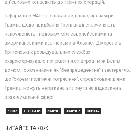
військових конфліктів до таємних операцій.
Інформатор НАТО розповів виданню, що наміри
Трампа щодо придбання Гренландії спричиняють
напруженість і недовіру між європейськими та
американськими партнерами в Альянсі. Джерело в
британських розвідувальних службах
охарактеризувало погіршення співпраці між Білим
домом і союзниками як "безпрецедентне" і застерегло,
що "окремі політичні потрясіння", спровоковані діями
Трампа, можуть негативно вплинути на відносини в
розвідувальній сфері.
РОСІЯ
ЕКОНОМІКА
ПОЛІТИК
ПОЛІТИКА
ЄВРОПА
ЧИТАЙТЕ ТАКОЖ