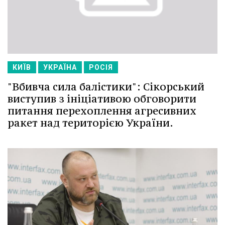
КИЇВ
УКРАЇНА
РОСІЯ
"Вбивча сила балістики": Сікорський
виступив з ініціативою обговорити
питання перехоплення агресивних
ракет над територією України.