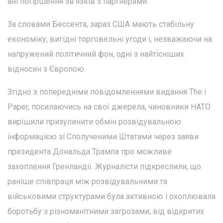
ані погіршення зв'язків з партнерами.
За словами Бессента, зараз США мають стабільну
економіку, вигідні торговельні угоди і, незважаючи на
напружений політичний фон, одні з найтісніших
відносин з Європою.
Згідно з попередніми повідомленнями видання The i
Paper, посилаючись на свої джерела, чиновники НАТО
вирішили призупинити обмін розвідувальною
інформацією зі Сполученими Штатами через заяви
президента Дональда Трампа про можливе
захоплення Гренландії. Журналісти підкреслили, що
раніше співпраця між розвідувальними та
військовими структурами була активною і охоплювала
боротьбу з різноманітними загрозами, від відкритих