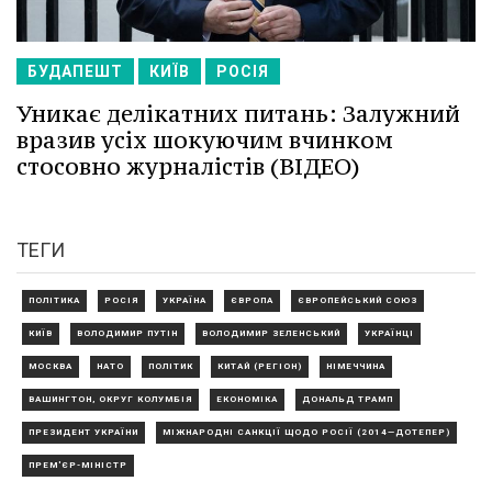
БУДАПЕШТ
КИЇВ
РОСІЯ
Уникає делікатних питань: Залужний
вразив усіх шокуючим вчинком
стосовно журналістів (ВІДЕО)
ТЕГИ
ПОЛІТИКА
РОСІЯ
УКРАЇНА
ЄВРОПА
ЄВРОПЕЙСЬКИЙ СОЮЗ
КИЇВ
ВОЛОДИМИР ПУТІН
ВОЛОДИМИР ЗЕЛЕНСЬКИЙ
УКРАЇНЦІ
МОСКВА
НАТО
ПОЛІТИК
КИТАЙ (РЕГІОН)
НІМЕЧЧИНА
ВАШИНГТОН, ОКРУГ КОЛУМБІЯ
ЕКОНОМІКА
ДОНАЛЬД ТРАМП
ПРЕЗИДЕНТ УКРАЇНИ
МІЖНАРОДНІ САНКЦІЇ ЩОДО РОСІЇ (2014—ДОТЕПЕР)
ПРЕМ'ЄР-МІНІСТР