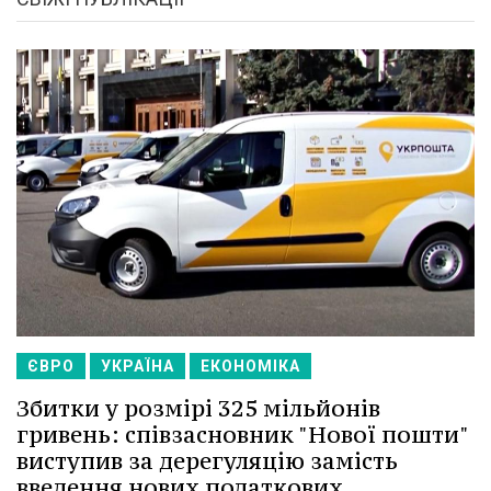
ЄВРО
УКРАЇНА
ЕКОНОМІКА
Збитки у розмірі 325 мільйонів
гривень: співзасновник "Нової пошти"
виступив за дерегуляцію замість
введення нових податкових