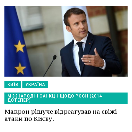
КИЇВ
УКРАЇНА
МІЖНАРОДНІ САНКЦІЇ ЩОДО РОСІЇ (2014—
ДОТЕПЕР)
Макрон рішуче відреагував на свіжі
атаки по Києву.