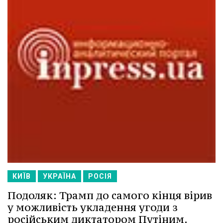
КИЇВ
УКРАЇНА
РОСІЯ
Подоляк: Трамп до самого кінця вірив
у можливість укладення угоди з
російським диктатором Путіним.