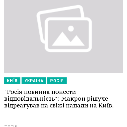
КИЇВ
УКРАЇНА
РОСІЯ
"Росія повинна понести
відповідальність": Макрон рішуче
відреагував на свіжі напади на Київ.
ТЕГИ