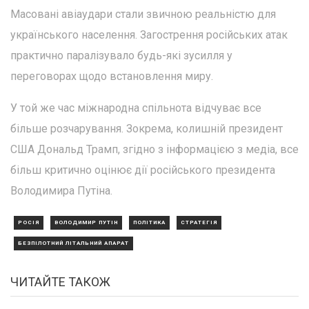
Масовані авіаудари стали звичною реальністю для
українського населення. Загострення російських атак
практично паралізувало будь-які зусилля у
переговорах щодо встановлення миру.
У той же час міжнародна спільнота відчуває все
більше розчарування. Зокрема, колишній президент
США Дональд Трамп, згідно з інформацією з медіа, все
більш критично оцінює дії російського президента
Володимира Путіна.
РОСІЯ
ВОЛОДИМИР ПУТІН
ПОЛІТИКА
СТРАТЕГІЯ
БЕЗПІЛОТНИЙ ЛІТАЛЬНИЙ АПАРАТ
ЧИТАЙТЕ ТАКОЖ