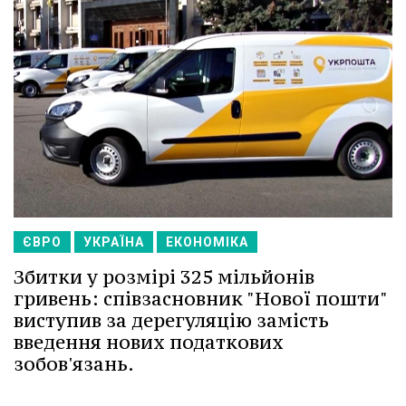
ЄВРО
УКРАЇНА
ЕКОНОМІКА
Збитки у розмірі 325 мільйонів
гривень: співзасновник "Нової пошти"
виступив за дерегуляцію замість
введення нових податкових
зобов'язань.