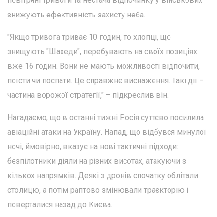
повітряні тривоги та нестача відпочинку у військових
знижують ефективність захисту неба.
"Якщо тривога триває 10 годин, то хлопці, що
знищують "Шахеди", перебувають на своїх позиціях
вже 16 годин. Вони не мають можливості відпочити,
поїсти чи поспати. Це справжнє виснаження. Такі дії –
частина ворожої стратегії," – підкреслив він.
Нагадаємо, що в останні тижні Росія суттєво посилила
авіаційні атаки на Україну. Напад, що відбувся минулої
ночі, ймовірно, вказує на нові тактичні підходи:
безпілотники діяли на різних висотах, атакуючи з
кількох напрямків. Деякі з дронів спочатку облітали
столицю, а потім раптово змінювали траєкторію і
поверталися назад до Києва.