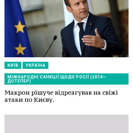
КИЇВ
УКРАЇНА
МІЖНАРОДНІ САНКЦІЇ ЩОДО РОСІЇ (2014—
ДОТЕПЕР)
Макрон рішуче відреагував на свіжі
атаки по Києву.