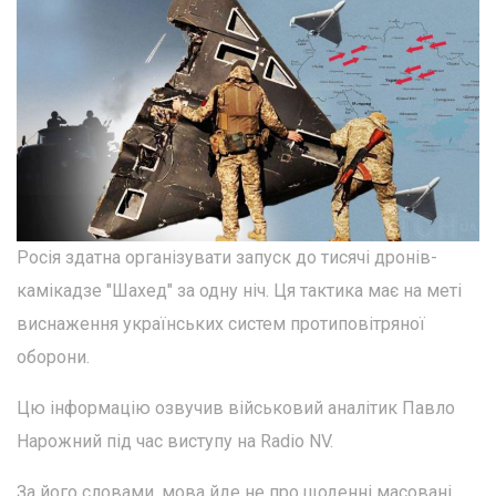
Росія здатна організувати запуск до тисячі дронів-
камікадзе "Шахед" за одну ніч. Ця тактика має на меті
виснаження українських систем протиповітряної
оборони.
Цю інформацію озвучив військовий аналітик Павло
Нарожний під час виступу на Radio NV.
За його словами, мова йде не про щоденні масовані