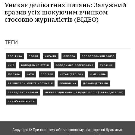
Уникає делікатних питань: Залужний
вразив усіх шокуючим вчинком
стосовно журналістів (ВІДЕО)
ТЕГИ
ПОЛІТИКА
РОСІЯ
УКРАЇНА
ЄВРОПА
ЄВРОПЕЙСЬКИЙ СОЮЗ
КИЇВ
ВОЛОДИМИР ПУТІН
ВОЛОДИМИР ЗЕЛЕНСЬКИЙ
УКРАЇНЦІ
МОСКВА
НАТО
ПОЛІТИК
КИТАЙ (РЕГІОН)
НІМЕЧЧИНА
ВАШИНГТОН, ОКРУГ КОЛУМБІЯ
ЕКОНОМІКА
ДОНАЛЬД ТРАМП
ПРЕЗИДЕНТ УКРАЇНИ
МІЖНАРОДНІ САНКЦІЇ ЩОДО РОСІЇ (2014—ДОТЕПЕР)
ПРЕМ'ЄР-МІНІСТР
Copyright © При повному або частковому відтворенні будь-яких