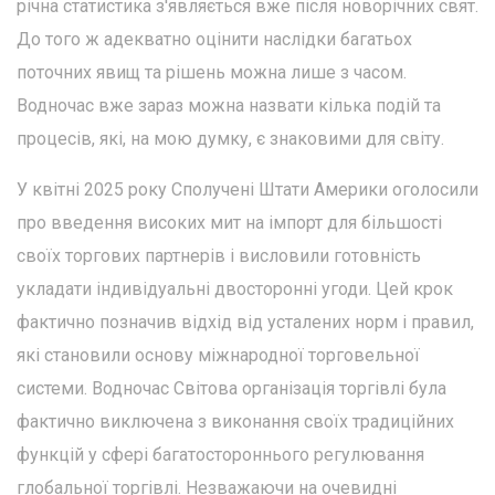
річна статистика з'являється вже після новорічних свят.
До того ж адекватно оцінити наслідки багатьох
поточних явищ та рішень можна лише з часом.
Водночас вже зараз можна назвати кілька подій та
процесів, які, на мою думку, є знаковими для світу.
У квітні 2025 року Сполучені Штати Америки оголосили
про введення високих мит на імпорт для більшості
своїх торгових партнерів і висловили готовність
укладати індивідуальні двосторонні угоди. Цей крок
фактично позначив відхід від усталених норм і правил,
які становили основу міжнародної торговельної
системи. Водночас Світова організація торгівлі була
фактично виключена з виконання своїх традиційних
функцій у сфері багатостороннього регулювання
глобальної торгівлі. Незважаючи на очевидні