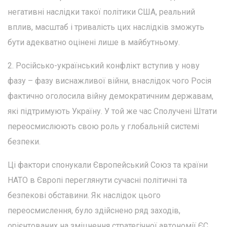
негативні наслідки такої політики США, реальний
вплив, масштаб і тривалість цих наслідків зможуть
бути адекватно оцінені лише в майбутньому.
2. Російсько-український конфлікт вступив у нову
фазу – фазу виснажливої війни, внаслідок чого Росія
фактично оголосила війну демократичним державам,
які підтримують Україну. У той же час Сполучені Штати
переосмислюють свою роль у глобальній системі
безпеки.
Ці фактори спонукали Європейський Союз та країни
НАТО в Європі переглянути сучасні політичні та
безпекові обставини. Як наслідок цього
переосмислення, було здійснено ряд заходів,
орієнтованих на зміцнення стратегічної автономії ЄС.