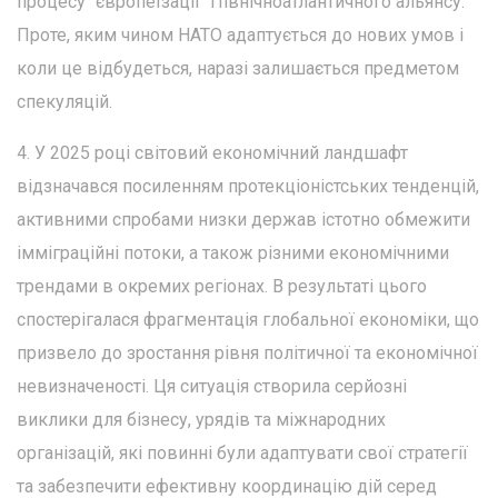
процесу "європеїзації" Північноатлантичного альянсу.
Проте, яким чином НАТО адаптується до нових умов і
коли це відбудеться, наразі залишається предметом
спекуляцій.
4. У 2025 році світовий економічний ландшафт
відзначався посиленням протекціоністських тенденцій,
активними спробами низки держав істотно обмежити
імміграційні потоки, а також різними економічними
трендами в окремих регіонах. В результаті цього
спостерігалася фрагментація глобальної економіки, що
призвело до зростання рівня політичної та економічної
невизначеності. Ця ситуація створила серйозні
виклики для бізнесу, урядів та міжнародних
організацій, які повинні були адаптувати свої стратегії
та забезпечити ефективну координацію дій серед