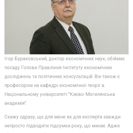
Ігор Бураковський, доктор економічних наук, обіймає
посаду Голови Правління Інституту економічних
досліджень та політичних консультацій. Він також є
професором на кафедрі економічної теорії в
Національному університеті "Києво-Могилянська
академія".
Скажу одразу, що для мене як для експерта завжди
непросто підводити підсумки року, що минає. Адже