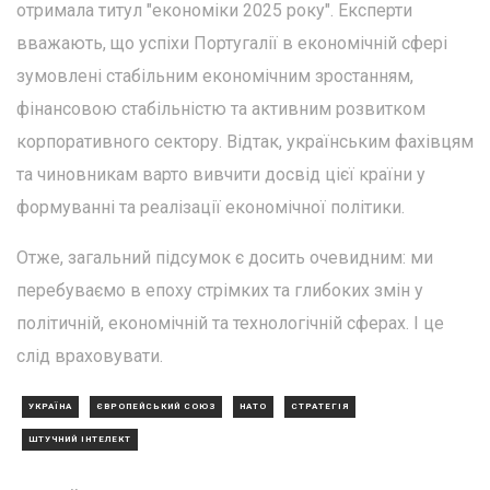
отримала титул "економіки 2025 року". Експерти
вважають, що успіхи Португалії в економічній сфері
зумовлені стабільним економічним зростанням,
фінансовою стабільністю та активним розвитком
корпоративного сектору. Відтак, українським фахівцям
та чиновникам варто вивчити досвід цієї країни у
формуванні та реалізації економічної політики.
Отже, загальний підсумок є досить очевидним: ми
перебуваємо в епоху стрімких та глибоких змін у
політичній, економічній та технологічній сферах. І це
слід враховувати.
УКРАЇНА
ЄВРОПЕЙСЬКИЙ СОЮЗ
НАТО
СТРАТЕГІЯ
ШТУЧНИЙ ІНТЕЛЕКТ