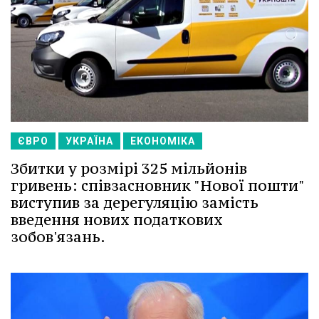
ЄВРО
УКРАЇНА
ЕКОНОМІКА
Збитки у розмірі 325 мільйонів
гривень: співзасновник "Нової пошти"
виступив за дерегуляцію замість
введення нових податкових
зобов'язань.