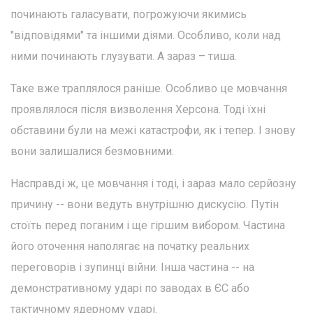
починають галасувати, погрожуючи якимись
"відповідями" та іншими діями. Особливо, коли над
ними починають глузувати. А зараз – тиша.
Таке вже траплялося раніше. Особливо це мовчання
проявлялося після визволення Херсона. Тоді їхні
обставини були на межі катастрофи, як і тепер. І знову
вони залишалися безмовними.
Насправді ж, це мовчання і тоді, і зараз мало серйозну
причину -- вони ведуть внутрішню дискусію. Путін
стоїть перед поганим і ще гіршим вибором. Частина
його оточення наполягає на початку реальних
переговорів і зупинці війни. Інша частина -- на
демонстративному ударі по заводах в ЄС або
тактичному ядерному ударі.