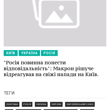
КИЇВ
УКРАЇНА
РОСІЯ
"Росія повинна понести
відповідальність": Макрон рішуче
відреагував на свіжі напади на Київ.
ТЕГИ
ПОЛІТИКА
РОСІЯ
УКРАЇНА
ЄВРОПА
ЄВРОПЕЙСЬКИЙ СОЮЗ