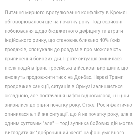
Питання мирного врегулювання конфлікту в Кремлі
обговорювалося ще на початку року. Тоді серйозні
побоювання щодо бюджетного дефіциту та втрати
індійського ринку, що становив близько 40% їхніх
продажів, спонукали до роздумів про можливість
припинення бойових дій. Проте ситуація змінилася
після подій в Ірані, і російські військові вирішили, що
зможуть продовжити тиск на Донбас. Наразі Трамп
продовжив санкції, ситуація в Ормузі залишається
складною, але постачання нафти відновилося, і її ціни
знизилися до рівня початку року. Отже, Росія фактично
опинилася в тій же ситуації, що й на початку року, але з
одним суттєвим "але" — тоді зупинка бойових дій могла
виглядати як "доброчинний жест" на фоні умовного