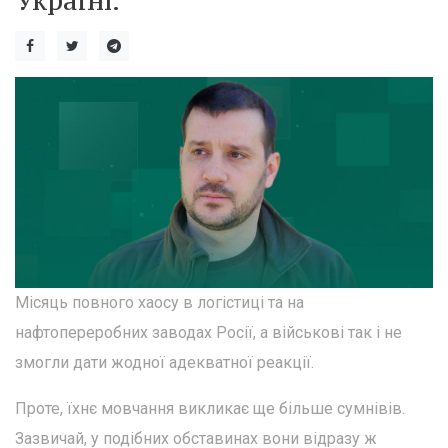
Україні.
Місяць повного хаосу в логістиці та на
нафтопереробних заводах Росії, а військові так і не
змогли дати жодної адекватної реакції.
Проте, їхнє мовчання викликає ще більше сумнівів.
Зазвичай, у подібних обставинах вони відразу ж