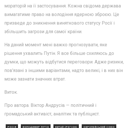
мораторій на її застосування. Кожна свідома держава
вимагатиме право на володіння ядерною зброєю. Це
призведе до зникнення виняткового статусу Росії і
збільшить загрози для самої країни.
На даний момент мені важко прогнозувати, яке
рішення ухвалить Путін. Я все більше схиляюсь до
думки, що можуть відбутися переговори. Адже ризики,
пов'язані з іншими варіантами, надто великі, і в них він
може зазнати значних втрат.
Виток.
Про автора. Віктор Андрусів — політичний і
громадський активіст, аналітик та публіцист.
РОСІЯ
ВОЛОДИМИР ПУТІН
КИТАЙ (РЕГІОН)
ЄВРОПЕЙСЬКИЙ СОЮЗ