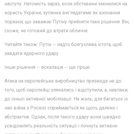
наступу. Натомість зараз, коли обставини змінилися на
користь України, зупинка виглядатиме як визнання
поразки, що заважає Путіну прийняти таке рішення. Він,
схоже, не готовий до втрати обличчя.
Читайте також: Путін -- надто боягузлива істота, щоб
завдати ядерного удару
Інше рішення -- ескалація -- ще гірше.
Атака на європейське виробництво призведе не до
того, щоб європейці злякались і відступили, а, навпаки,
до їхньої активної мобілізації. На жаль, для багатьох із
них війна з Росією сприймається як щось далеке і
абстрактне. Однак, після такого удару вони швидко
усвідомлять реальність ситуації і почнуть активно