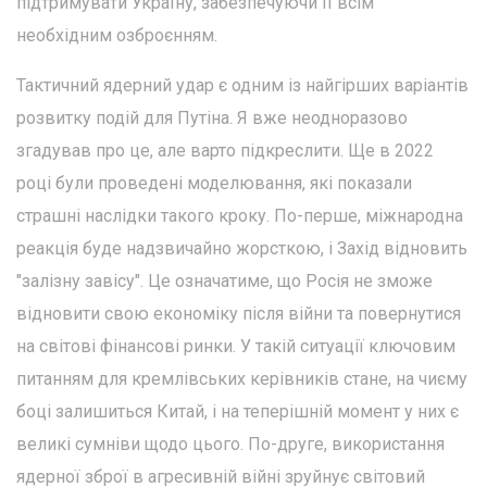
підтримувати Україну, забезпечуючи її всім
необхідним озброєнням.
Тактичний ядерний удар є одним із найгірших варіантів
розвитку подій для Путіна. Я вже неодноразово
згадував про це, але варто підкреслити. Ще в 2022
році були проведені моделювання, які показали
страшні наслідки такого кроку. По-перше, міжнародна
реакція буде надзвичайно жорсткою, і Захід відновить
"залізну завісу". Це означатиме, що Росія не зможе
відновити свою економіку після війни та повернутися
на світові фінансові ринки. У такій ситуації ключовим
питанням для кремлівських керівників стане, на чиєму
боці залишиться Китай, і на теперішній момент у них є
великі сумніви щодо цього. По-друге, використання
ядерної зброї в агресивній війні зруйнує світовий