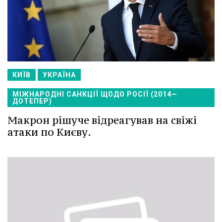
КИЇВ
УКРАЇНА
МІЖНАРОДНІ САНКЦІЇ ЩОДО РОСІЇ (2014—
ДОТЕПЕР)
Макрон рішуче відреагував на свіжі
атаки по Києву.