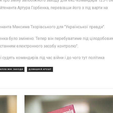
я про зміну запобіжного заходу для екс-командира 125-ї о
йтенанта Артура Горбенка, перевівши його з під варти на
нанта Максима Тхорівського для "Української правди".
енка було змінено. Тепер він перебуватиме під цілодобови
станням електронного засобу контролю".
і судять командирів під час війни і до чого тут політика
ЗАПОБІЖНІ ЗАХОДИ
ДОМАШНІЙ АРЕШТ