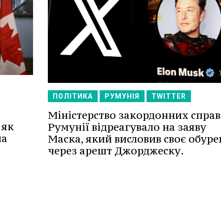
ПОЛІТИКА
РУМУНІЯ
TWITTER
Міністерство закордонних справ
 як
Румунії відреагувало на заяву
на
Маска, який висловив своє обур
через арешт Джорджеску.