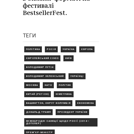
фестивалі
BestsellerFest.
ТЕГИ
ПОЛІТИКА
РОСІЯ
УКРАЇНА
ЄВРОПА
ЄВРОПЕЙСЬКИЙ СОЮЗ
КИЇВ
ВОЛОДИМИР ПУТІН
ВОЛОДИМИР ЗЕЛЕНСЬКИЙ
УКРАЇНЦІ
МОСКВА
НАТО
ПОЛІТИК
КИТАЙ (РЕГІОН)
НІМЕЧЧИНА
ВАШИНГТОН, ОКРУГ КОЛУМБІЯ
ЕКОНОМІКА
ДОНАЛЬД ТРАМП
ПРЕЗИДЕНТ УКРАЇНИ
МІЖНАРОДНІ САНКЦІЇ ЩОДО РОСІЇ (2014—
ДОТЕПЕР)
ПРЕМ'ЄР-МІНІСТР