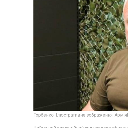
Горбенко. Ілюстративне зображення: АрміяI