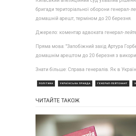
Київський апеляційний суд ухвалив рішенн
бригади територіальної оборони генерал-ле
домашній арешт, терміном до 20 березня.
Джерело: коментар адвоката генерал-лейте
Пряма мова: "Запобіжний захід Артура Горб
домашнім арештом до 20 березня з викори
Знати більше: Справа генералів. Як в Україн
ПОЛІТИКА
УКРАЇНСЬКА ПРАВДА
ГЕНЕРАЛ-ЛЕЙТЕНАНТ
ЧИТАЙТЕ ТАКОЖ