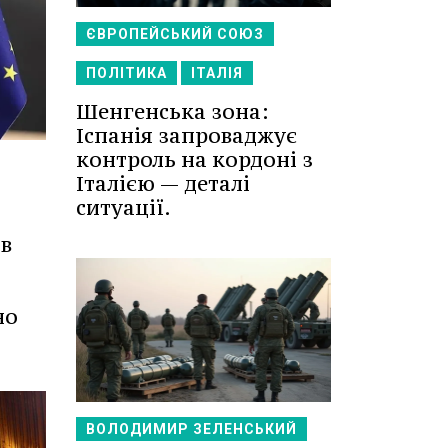
ЄВРОПЕЙСЬКИЙ СОЮЗ
ПОЛІТИКА
ІТАЛІЯ
Шенгенська зона:
Іспанія запроваджує
контроль на кордоні з
Італією — деталі
ситуації.
в
но
ВОЛОДИМИР ЗЕЛЕНСЬКИЙ