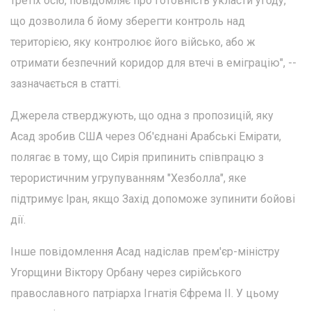
третіх осіб, повідомляє про готовність укласти угоду,
що дозволила б йому зберегти контроль над
територією, яку контролює його військо, або ж
отримати безпечний коридор для втечі в еміграцію", --
зазначається в статті.
Джерела стверджують, що одна з пропозицій, яку
Асад зробив США через Об'єднані Арабські Емірати,
полягає в тому, що Сирія припинить співпрацю з
терористичним угрупуванням "Хезболла", яке
підтримує Іран, якщо Захід допоможе зупинити бойові
дії.
Інше повідомлення Асад надіслав прем'єр-міністру
Угорщини Віктору Орбану через сирійського
православного патріарха Ігнатія Єфрема II. У цьому