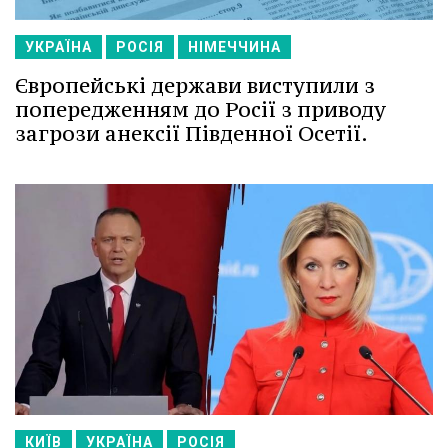
УКРАЇНА
РОСІЯ
НІМЕЧЧИНА
Європейські держави виступили з
попередженням до Росії з приводу
загрози анексії Південної Осетії.
КИЇВ
УКРАЇНА
РОСІЯ