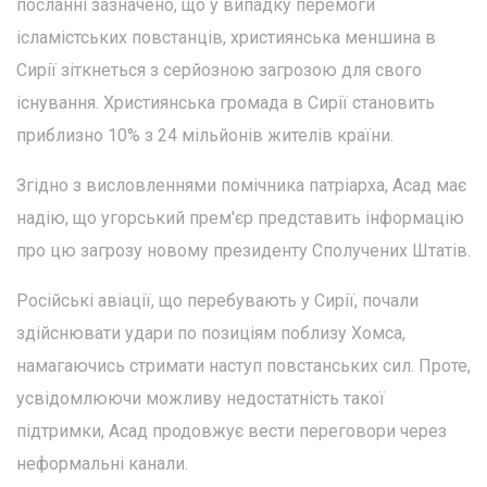
посланні зазначено, що у випадку перемоги
ісламістських повстанців, християнська меншина в
Сирії зіткнеться з серйозною загрозою для свого
існування. Християнська громада в Сирії становить
приблизно 10% з 24 мільйонів жителів країни.
Згідно з висловленнями помічника патріарха, Асад має
надію, що угорський прем'єр представить інформацію
про цю загрозу новому президенту Сполучених Штатів.
Російські авіації, що перебувають у Сирії, почали
здійснювати удари по позиціям поблизу Хомса,
намагаючись стримати наступ повстанських сил. Проте,
усвідомлюючи можливу недостатність такої
підтримки, Асад продовжує вести переговори через
неформальні канали.