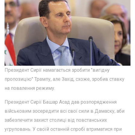
Президент Сирії намагається зробити "вигідну
пропозицію" Трампу, але Захід, схоже, зробив ставку
на повалення режиму.
Президент Сирії Башар Асад дав розпорядження
військовим зосередити всі свої сили в Дамаску, аби
забезпечити захист столиці від повстанських
угруповань. У своїй останній спробі втриматися при