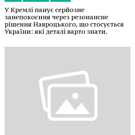
У Кремлі панує серйозне
занепокоєння через резонансне
рішення Навроцького, що стосується
України: які деталі варто знати.