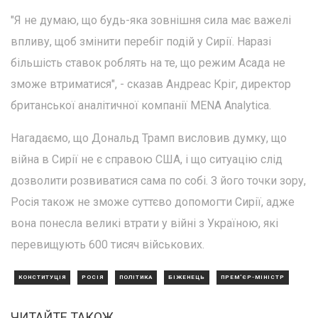
"Я не думаю, що будь-яка зовнішня сила має важелі
впливу, щоб змінити перебіг подій у Сирії. Наразі
більшість ставок роблять на те, що режим Асада не
зможе втриматися", - сказав Андреас Кріг, директор
британської аналітичної компанії MENA Analytica.
Нагадаємо, що Дональд Трамп висловив думку, що
війна в Сирії не є справою США, і що ситуацію слід
дозволити розвиватися сама по собі. З його точки зору,
Росія також не зможе суттєво допомогти Сирії, адже
вона понесла великі втрати у війні з Україною, які
перевищують 600 тисяч військових.
КОНСТИТУЦІЯ
РОСІЯ
ПОЛІТИКА
БІЖЕНЕЦЬ
ПРЕМ'ЄР-МІНІСТР
ЧИТАЙТЕ ТАКОЖ