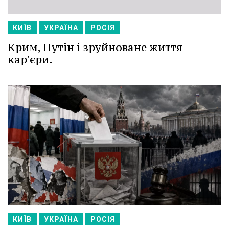
КИЇВ
УКРАЇНА
РОСІЯ
Крим, Путін і зруйноване життя
кар'єри.
КИЇВ
УКРАЇНА
РОСІЯ