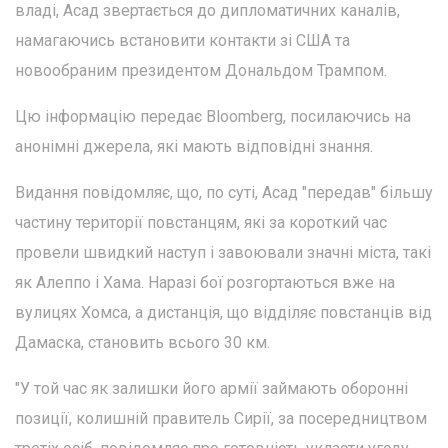
владі, Асад звертається до дипломатичних каналів,
намагаючись встановити контакти зі США та
новообраним президентом Дональдом Трампом.
Цю інформацію передає Bloomberg, посилаючись на
анонімні джерела, які мають відповідні знання.
Видання повідомляє, що, по суті, Асад "передав" більшу
частину території повстанцям, які за короткий час
провели швидкий наступ і завоювали значні міста, такі
як Алеппо і Хама. Наразі бої розгортаються вже на
вулицях Хомса, а дистанція, що відділяє повстанців від
Дамаска, становить всього 30 км.
"У той час як залишки його армії займають оборонні
позиції, колишній правитель Сирії, за посередництвом