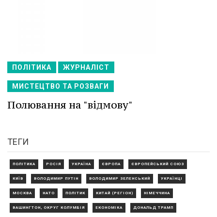
ПОЛІТИКА
ЖУРНАЛІСТ
МИСТЕЦТВО ТА РОЗВАГИ
Полювання на "відмову"
ТЕГИ
ПОЛІТИКА
РОСІЯ
УКРАЇНА
ЄВРОПА
ЄВРОПЕЙСЬКИЙ СОЮЗ
КИЇВ
ВОЛОДИМИР ПУТІН
ВОЛОДИМИР ЗЕЛЕНСЬКИЙ
УКРАЇНЦІ
МОСКВА
НАТО
ПОЛІТИК
КИТАЙ (РЕГІОН)
НІМЕЧЧИНА
ВАШИНГТОН, ОКРУГ КОЛУМБІЯ
ЕКОНОМІКА
ДОНАЛЬД ТРАМП