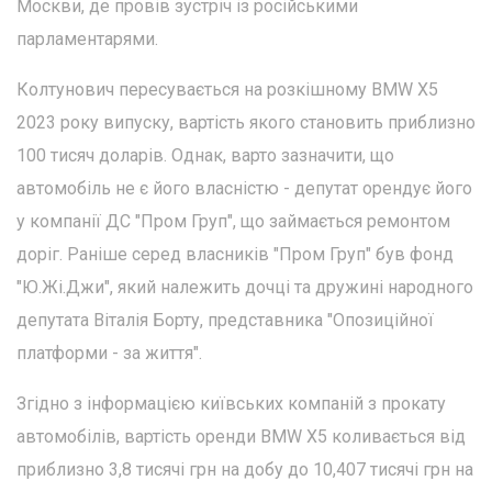
Москви, де провів зустріч із російськими
парламентарями.
Колтунович пересувається на розкішному BMW X5
2023 року випуску, вартість якого становить приблизно
100 тисяч доларів. Однак, варто зазначити, що
автомобіль не є його власністю - депутат орендує його
у компанії ДС "Пром Груп", що займається ремонтом
доріг. Раніше серед власників "Пром Груп" був фонд
"Ю.Жі.Джи", який належить дочці та дружині народного
депутата Віталія Борту, представника "Опозиційної
платформи - за життя".
Згідно з інформацією київських компаній з прокату
автомобілів, вартість оренди BMW X5 коливається від
приблизно 3,8 тисячі грн на добу до 10,407 тисячі грн на