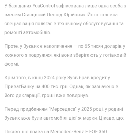
У базі даних YouControl зафіксована лише одна особа з
іменем Стаєцький Леонід Юрійович. Його головна
спеціалізація полягає в технічному обслуговуванні та
ремонті автомобілів.
Проте, у Зуєвих є накопичення — по 65 тисяч доларів у
кожного з подружжя, які вони зберігають у готівковій
формі.
Крім того, в кінці 2024 року Зуєв брав кредит у
ПриватБанку на 400 тис. грн. Однак, як зазначено в
його декларації, гроші вже повернув.
Перед придбанням "Мерседеса" у 2025 році, у родині
Зуєвих вже були автомобілі цієї ж марки. Цікаво, що:
Цікаво, що права на Mercedes-Benz E EQE 350