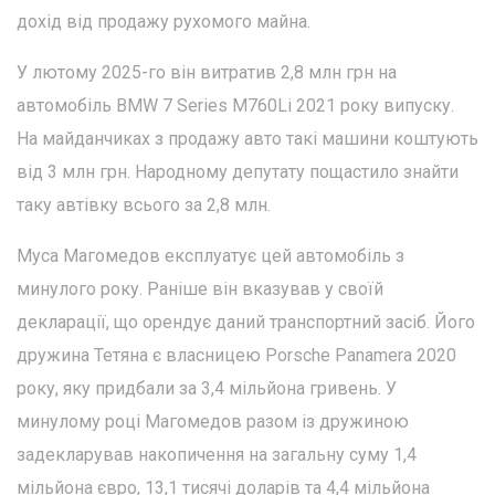
дохід від продажу рухомого майна.
У лютому 2025-го він витратив 2,8 млн грн на
автомобіль BMW 7 Series M760Li 2021 року випуску.
На майданчиках з продажу авто такі машини коштують
від 3 млн грн. Народному депутату пощастило знайти
таку автівку всього за 2,8 млн.
Муса Магомедов експлуатує цей автомобіль з
минулого року. Раніше він вказував у своїй
декларації, що орендує даний транспортний засіб. Його
дружина Тетяна є власницею Porsche Panamera 2020
року, яку придбали за 3,4 мільйона гривень. У
минулому році Магомедов разом із дружиною
задекларував накопичення на загальну суму 1,4
мільйона євро, 13,1 тисячі доларів та 4,4 мільйона