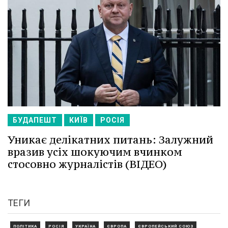
БУДАПЕШТ
КИЇВ
РОСІЯ
Уникає делікатних питань: Залужний
вразив усіх шокуючим вчинком
стосовно журналістів (ВІДЕО)
ТЕГИ
ПОЛІТИКА
РОСІЯ
УКРАЇНА
ЄВРОПА
ЄВРОПЕЙСЬКИЙ СОЮЗ