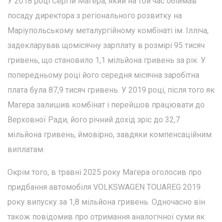
У 2018 році Сергій Магера, який на той час обіймав
посаду директора з регіонального розвитку на
Маріупольському металургійному комбінаті ім. Ілліча,
задекларував щомісячну зарплату в розмірі 95 тисяч
гривень, що становило 1,1 мільйона гривень за рік. У
попередньому році його середня місячна заробітна
плата була 87,9 тисяч гривень. У 2019 році, після того як
Магера залишив комбінат і перейшов працювати до
Верховної Ради, його річний дохід зріс до 32,7
мільйона гривень, ймовірно, завдяки компенсаційним
виплатам.
Окрім того, в травні 2025 року Магера оголосив про
придбання автомобіля VOLKSWAGEN TOUAREG 2019
року випуску за 1,8 мільйона гривень. Одночасно він
також повідомив про отримання аналогічної суми як