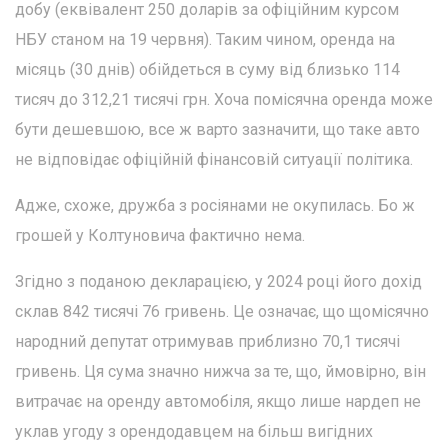
добу (еквівалент 250 доларів за офіційним курсом
НБУ станом на 19 червня). Таким чином, оренда на
місяць (30 днів) обійдеться в суму від близько 114
тисяч до 312,21 тисячі грн. Хоча помісячна оренда може
бути дешевшою, все ж варто зазначити, що таке авто
не відповідає офіційній фінансовій ситуації політика.
Адже, схоже, дружба з росіянами не окупилась. Бо ж
грошей у Колтуновича фактично нема.
Згідно з поданою декларацією, у 2024 році його дохід
склав 842 тисячі 76 гривень. Це означає, що щомісячно
народний депутат отримував приблизно 70,1 тисячі
гривень. Ця сума значно нижча за те, що, ймовірно, він
витрачає на оренду автомобіля, якщо лише нардеп не
уклав угоду з орендодавцем на більш вигідних