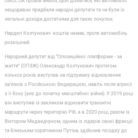
OBOZ.UA провів аналіз, щоб дізнатися, які автомобілі
нещодавно придбали народні депутати та чи були їх
легальні доходи достатніми для таких покупок.
Нардеп Колтунович: коштів немає, проте автомобіль
розкішний.
Народний депутат від "Опозиційної платформи - за
життя" (ОПЗЖ) Олександр Колтунович протягом
кількох років виступав на підтримку відновлення
зв'язків з Російською Федерацією, навіть після агресії
з її боку (але до початку масштабної війни). У 2019 році
він виступив із закликом відновити транзитні
маршрути через територію РФ, а в 2020 році, разом із
Віктором Медведчуком, одним із лідерів своєї фракції
та близьким соратником Путіна, здійснив поїздку до