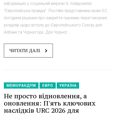
інформацію у соціальній мережі Х, повідомляє
"Європейська правда". Постійні представники країн ЄС
погодили рішення про закриття окремих переговорних
розділів щодо вступу до Європейського Союзу для
Албанії та Чорногорії. Для Чорног...
ЧИТАТИ ДАЛІ
МЕМОРАНДУМ
ЄВРО
УКРАЇНА
Не просто відновлення, а
оновлення: П'ять ключових
наслідків URC 2026 для