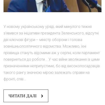
У новому українському уряді, який минулого тижня
з'явився за ініціативи президента Зеленського, відсутні
дві ключові фігури -- міністр оборони і голова
зовнішньополітичного відомства. Можливо, їхні
прізвища стануть відомими аж у серпні, коли парламент
повернеться до роботи... У час війни зволікання із цими
призначеннями неприпустиме, бо від високопосадовців
такого рангу значною мірою залежать справи на
фронті, спів...
ЧИТАТИ ДАЛІ