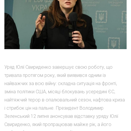
Уряд Юлії Свириденко завершує свою роботу, що
тривала протягом року, який виявився одним із
найважчих за всю війну: складна ситуація на фронті,
зміна політики США, місяці блокувань усередині ЄС,
найтяжчий терор в опалювальний сезон, нафтова криза
і стрибок цін на пальне. Президент Володимир
Зеленський 12 липня анонсував відставку уряду Юлії
Свириденко, який пропрацював майже рік, а його