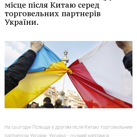
місце після Китаю серед
торговельних партнерів
України.
На сьогодні Польща є другим після Китаю торговельним
партнером України. Україна - сьомий напрямок