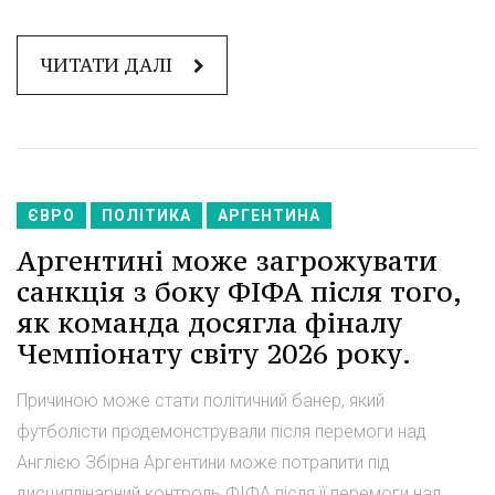
ЧИТАТИ ДАЛІ
ЄВРО
ПОЛІТИКА
АРГЕНТИНА
Аргентині може загрожувати
санкція з боку ФІФА після того,
як команда досягла фіналу
Чемпіонату світу 2026 року.
Причиною може стати політичний банер, який
футболісти продемонстрували після перемоги над
Англією Збірна Аргентини може потрапити під
дисциплінарний контроль ФІФА після її перемоги над