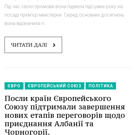
Під час своєї промови вона підвела підсумки року на
посаді прем'єр-міністерки. Серед основних досягнень
вона відзначила п...
ЧИТАТИ ДАЛІ
ЄВРО
ЄВРОПЕЙСЬКИЙ СОЮЗ
ПОЛІТИКА
Посли країн Європейського
Союзу підтримали завершення
нових етапів переговорів щодо
приєднання Албанії та
Чорногорії.