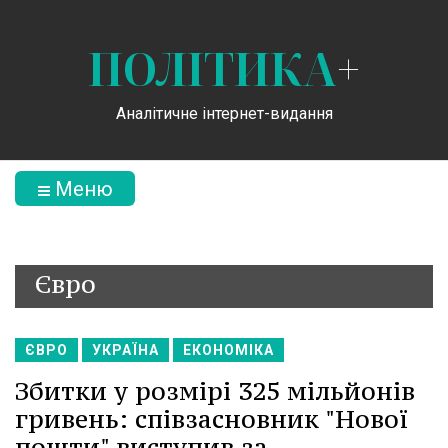
ПОЛІТИКА
+
Аналітичне інтернет-видання
Меню
Євро
ЄВРО
УКРАЇНА
ЕКОНОМІКА
Збитки у розмірі 325 мільйонів
гривень: співзасновник "Нової
пошти" виступив за