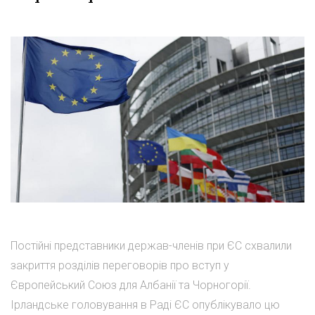
Постійні представники держав-членів при ЄС схвалили
закриття розділів переговорів про вступ у
Європейський Союз для Албанії та Чорногорії.
Ірландське головування в Раді ЄС опублікувало цю