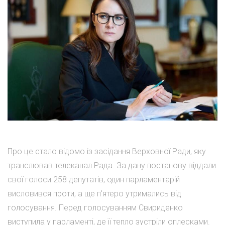
Про це стало відомо із засідання Верховної Ради, яку
транслював телеканал Рада. За дану постанову віддали
свої голоси 258 депутатів, один парламентарій
висловився проти, а ще п'ятеро утримались від
голосування. Перед голосуванням Свириденко
виступила у парламенті, де її тепло зустріли оплесками.