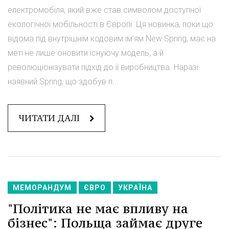
електромобіля, який вже став символом доступної
екологічної мобільності в Європі. Ця новинка, поки що
відома під внутрішнім кодовим ім'ям New Spring, має на
меті не лише оновити існуючу модель, а й
революціонізувати підхід до її виробництва. Наразі
наявний Spring, що здобув п...
ЧИТАТИ ДАЛІ
МЕМОРАНДУМ
ЄВРО
УКРАЇНА
"Політика не має впливу на
бізнес": Польща займає друге