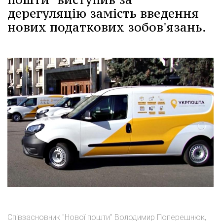
дерегуляцію замість введення
нових податкових зобов'язань.
Співзасновник "Нової пошти" Володимир Поперешнюк,