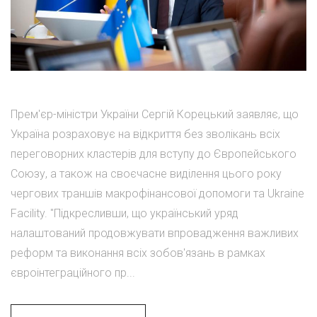
Прем'єр-міністри України Сергій Корецький заявляє, що
Україна розраховує на відкриття без зволікань всіх
переговорних кластерів для вступу до Європейського
Союзу, а також на своєчасне виділення цього року
чергових траншів макрофінансової допомоги та Ukraine
Facility. "Підкресливши, що український уряд
налаштований продовжувати впровадження важливих
реформ та виконання всіх зобов'язань в рамках
євроінтеграційного пр...