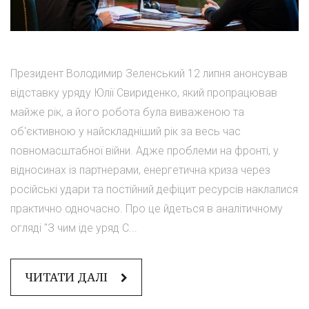
Президент Володимир Зеленський 12 липня анонсував
відставку уряду Юлії Свириденко, який пропрацював
майже рік, а його робота була виваженою та
об'єктивною у найскладніший рік за весь час
повномасштабної війни. Адже проблеми на фронті, у
відносинах із партнерами, енергетична криза через
російські удари та постійний дефіцит ресурсів наклалися
практично одночасно. Про це йдеться в аналітичному
огляді "З чим іде уряд С...
ЧИТАТИ ДАЛІ