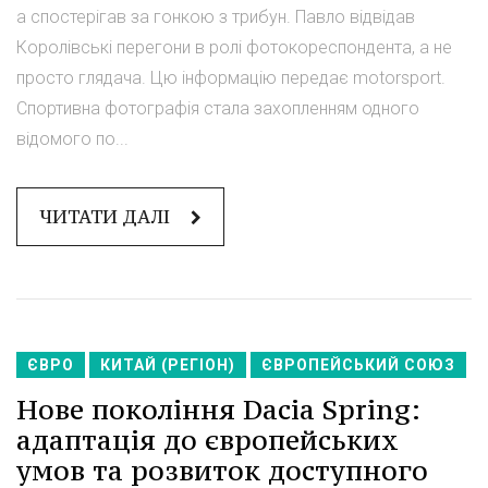
а спостерігав за гонкою з трибун. Павло відвідав
Королівські перегони в ролі фотокореспондента, а не
просто глядача. Цю інформацію передає motorsport.
Спортивна фотографія стала захопленням одного
відомого по...
ЧИТАТИ ДАЛІ
ЄВРО
КИТАЙ (РЕГІОН)
ЄВРОПЕЙСЬКИЙ СОЮЗ
Нове покоління Dacia Spring:
адаптація до європейських
умов та розвиток доступного