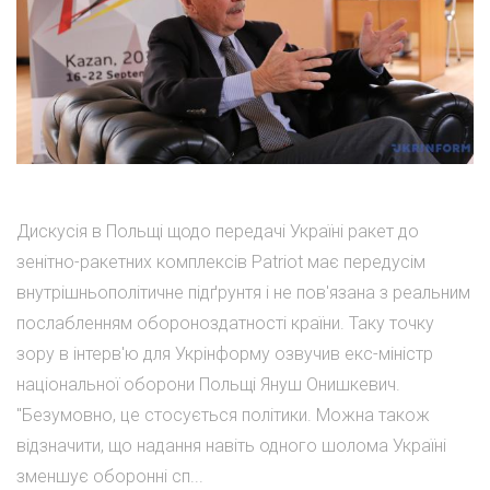
Дискусія в Польщі щодо передачі Україні ракет до
зенітно-ракетних комплексів Patriot має передусім
внутрішньополітичне підґрунтя і не пов'язана з реальним
послабленням обороноздатності країни. Таку точку
зору в інтерв'ю для Укрінформу озвучив екс-міністр
національної оборони Польщі Януш Онишкевич.
"Безумовно, це стосується політики. Можна також
відзначити, що надання навіть одного шолома Україні
зменшує оборонні сп...