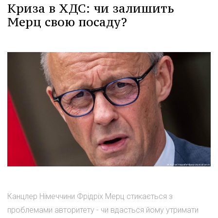
Криза в ХДС: чи залишить
Мерц свою посаду?
Канцлер Німеччини Фрідріх Мерц стикається з
проблемами авторитету - чи вдасться йому утримати