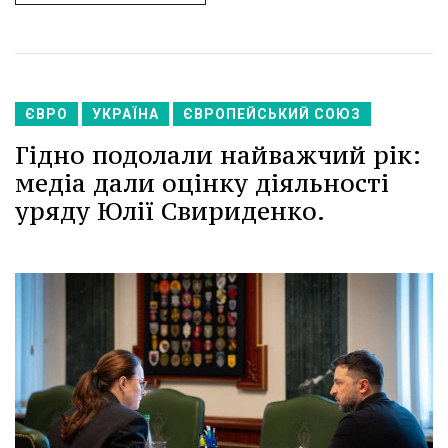
ЄВРО
УКРАЇНА
ЄВРОПЕЙСЬКИЙ СОЮЗ
Гідно подолали найважчий рік:
медіа дали оцінку діяльності
уряду Юлії Свириденко.