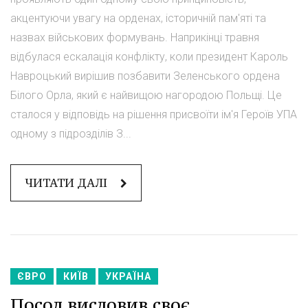
акцентуючи увагу на орденах, історичній пам'яті та
назвах військових формувань. Наприкінці травня
відбулася ескалація конфлікту, коли президент Кароль
Навроцький вирішив позбавити Зеленського ордена
Білого Орла, який є найвищою нагородою Польщі. Це
сталося у відповідь на рішення присвоїти ім'я Героїв УПА
одному з підрозділів З...
ЧИТАТИ ДАЛІ
ЄВРО
КИЇВ
УКРАЇНА
Посол висловив своє