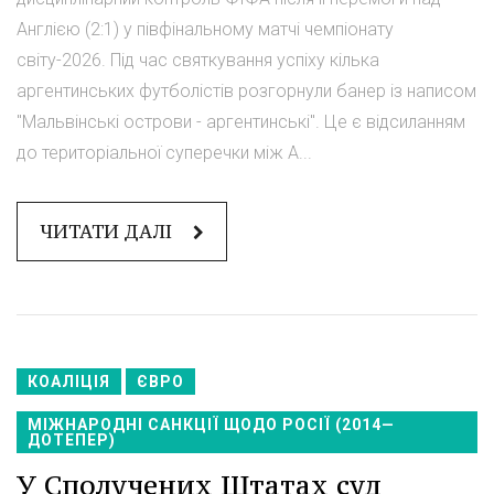
Англією (2:1) у півфінальному матчі чемпіонату
світу-2026. Під час святкування успіху кілька
аргентинських футболістів розгорнули банер із написом
"Мальвінські острови - аргентинські". Це є відсиланням
до територіальної суперечки між А...
ЧИТАТИ ДАЛІ
КОАЛІЦІЯ
ЄВРО
МІЖНАРОДНІ САНКЦІЇ ЩОДО РОСІЇ (2014—
ДОТЕПЕР)
У Сполучених Штатах суд