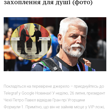
захоплення для душі (фото)
Покладіться на перевірене джерело – приєднуйтесь до
Telegraf у Google Новинах! У неділю, 26 липня, президент
Чехії Петро Павел відвідав Гран-прі Угорщини
Формули-1. Примітно, що він не зайняв місце у VIP-ложі,