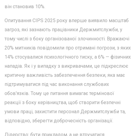
він становив 10%.
Опитування CIPS 2025 року вперше виявило масштаб
загроз, які зазнають працівники Держмитслужби, у
тому числі з боку організованої злочинності. Вражаючі
20% митників повідомили про отримані погрози, з яких
14% стосувалися психологічного тиску, а 6% — фізичних
нападів. Як і у випадку з викривачами, це підкреслює
критичну важливість забезпечення безпеки, яка має
підтримуватися під час виконання службових
обов'язків. Тому це питання вимагає термінової
реакції з боку керівництва, щоб створити безпечні
умови праці, захистити персонал Держмитслужби та,
відповідно, зберегти доброчесність організації.
Лідерство: бути прикладом, а не втручатися.