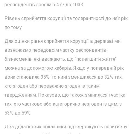
респондентів зросла з 477 до 1033.
Рівень сприйняття корупції та толерантності до неї: рік
по тому
Для оцінки рівня сприйняття корупції в державі ми
визначаємо передовсім частку респондентів-
бізнесменів, які вважають, що "полегшити життя"
можна за допомогою хабарів. Якщо у попередній рік
вона становила 35%, то нині зменшилася до 32% тих,
хто згоден або переважно згоден із таким
твердженням. Показово, що також змінилася і частка
тих, хто частково або категорично незгоден із цим: з
53% до 59%.
Два додаткових показники підтверджують позитивну