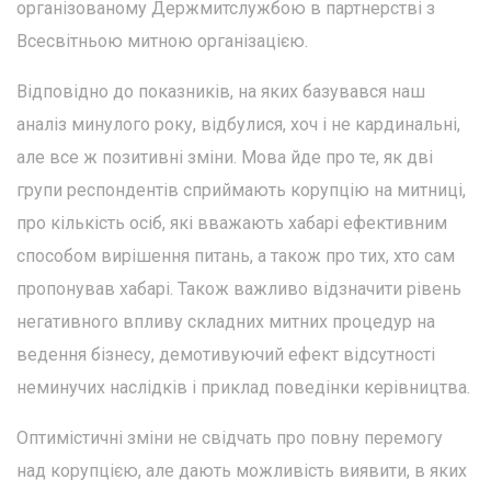
організованому Держмитслужбою в партнерстві з
Всесвітньою митною організацією.
Відповідно до показників, на яких базувався наш
аналіз минулого року, відбулися, хоч і не кардинальні,
але все ж позитивні зміни. Мова йде про те, як дві
групи респондентів сприймають корупцію на митниці,
про кількість осіб, які вважають хабарі ефективним
способом вирішення питань, а також про тих, хто сам
пропонував хабарі. Також важливо відзначити рівень
негативного впливу складних митних процедур на
ведення бізнесу, демотивуючий ефект відсутності
неминучих наслідків і приклад поведінки керівництва.
Оптимістичні зміни не свідчать про повну перемогу
над корупцією, але дають можливість виявити, в яких