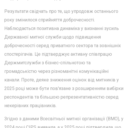
Результати свідчать про те, що упродовж останнього
року змінилося сприйняття доброчесності.
Наблюдається позитивна динаміка у визнанні зусиль
Державної митної служби щодо підвищення
доброчесності серед приватного сектора та зовнішніх
спостерігачів. Це підтверджує активну співпрацю
Держмитслужби з бізнес-спільнотою та
громадськістю через різноманітні комунікаційні
канали. Проте, деяке зниження оцінок від митників у
2025 році може бути пов'язане з розширенням вибірки
респондентів та більшою репрезентативністю серед
некерівних працівників.
Згідно з даними Всесвітньої митної організації (ВМО), у
2024 році CIPS виявила, а у 2025 році підтвердила, що