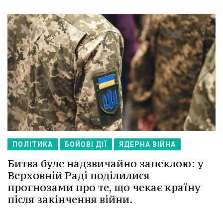
ПОЛІТИКА
БОЙОВІ ДІЇ
ЯДЕРНА ВІЙНА
Битва буде надзвичайно запеклою: у
Верховній Раді поділилися
прогнозами про те, що чекає країну
після закінчення війни.