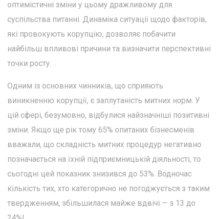
оптимістичні зміни у цьому дражливому для
суспільства питанні. Динаміка ситуації щодо факторів,
які провокують корупцію, дозволяє побачити
найбільш впливові причини та визначити перспективні
точки росту.
Одним із основних чинників, що сприяють
виникненню корупції, є заплутаність митних норм. У
цій сфері, безумовно, відбулися найзначніші позитивні
зміни. Якщо ще рік тому 65% опитаних бізнесменів
вважали, що складність митних процедур негативно
позначається на їхній підприємницькій діяльності, то
сьогодні цей показник знизився до 53%. Водночас
кількість тих, хто категорично не погоджується з таким
твердженням, збільшилася майже вдвічі — з 13 до
24%!