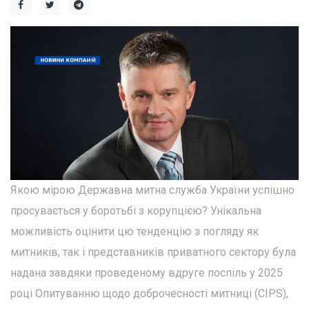
Якою мірою Державна митна служба України успішно
просувається у боротьбі з корупцією? Унікальна
можливість оцінити цю тенденцію з погляду як
митників, так і представників приватного сектору була
надана завдяки проведеному вдруге поспіль у 2025
році Опитуванню щодо доброчесності митниці (CIPS),