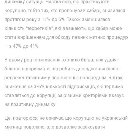
динаміку ситуації. Частка осіб, які практикують
корупцію, тобто тих, хто пропонував хабарі, знизилася
протягом року з 11% до 6%. Також зменшилася
кількість "теоретиків", які вважають, що хабар може
стати вирішенням для обходу певних митних процедур
— з 47% до 41%.
У цьому році опитування охопило більш ніж удвічі
більше підприємців, що робить дослідження більш
репрезентативним у порівнянні з попереднім. Відтак,
зниження на 3-6% кількості підприємців, які терпимо
ставляться до корупції, за різними критеріями вказує
на позитивну динаміку.
Це, повторюся, не означає, що корупцію на українській
митниці подолано, але дозволяє зафіксувати