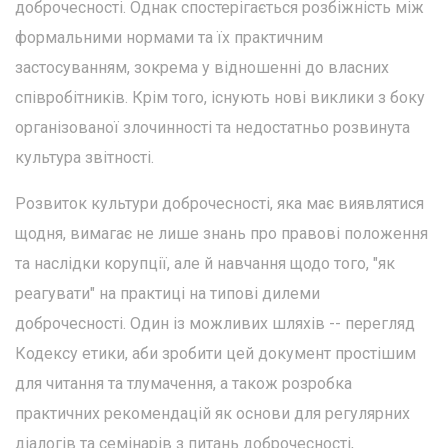
доброчесності. Однак спостерігається розбіжність між
формальними нормами та їх практичним
застосуванням, зокрема у відношенні до власних
співробітників. Крім того, існують нові виклики з боку
організованої злочинності та недостатньо розвинута
культура звітності.
Розвиток культури доброчесності, яка має виявлятися
щодня, вимагає не лише знань про правові положення
та наслідки корупції, але й навчання щодо того, "як
реагувати" на практиці на типові дилеми
доброчесності. Один із можливих шляхів -- перегляд
Кодексу етики, аби зробити цей документ простішим
для читання та тлумачення, а також розробка
практичних рекомендацій як основи для регулярних
діалогів та семінарів з питань доброчесності,