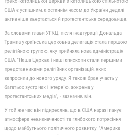
греко-католицької церкви з католицькою спільнотою
США є успішним, а останнім часом до України дедалі
активніше звертається й протестантське середовище.
За словами глави УГКЦ, після інавгурації Дональда
Трампа українська церковна делегація стала першою
релігійною групою, яку прийняла нова адміністрація
США. "Наша Церква і наші єпископи стали першими
представниками релігійних організацій, яких
запросили до нового уряду. Я також брав участь у
багатьох зустрічах і інтерв'ю, зокрема у
протестантських медіа", - зазначив він.
У той же час він підкреслив, що в США наразі панує
атмосфера невизначеності та глибокого потрясіння
щодо майбутнього політичного розвитку. "Америка