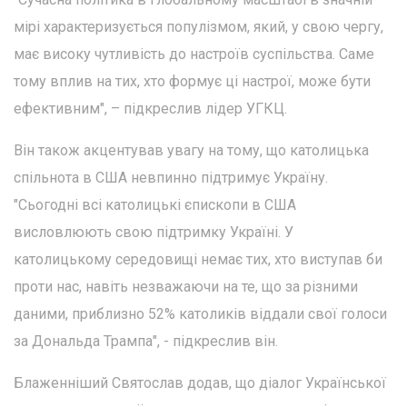
мірі характеризується популізмом, який, у свою чергу,
має високу чутливість до настроїв суспільства. Саме
тому вплив на тих, хто формує ці настрої, може бути
ефективним", – підкреслив лідер УГКЦ.
Він також акцентував увагу на тому, що католицька
спільнота в США невпинно підтримує Україну.
"Сьогодні всі католицькі єпископи в США
висловлюють свою підтримку Україні. У
католицькому середовищі немає тих, хто виступав би
проти нас, навіть незважаючи на те, що за різними
даними, приблизно 52% католиків віддали свої голоси
за Дональда Трампа", - підкреслив він.
Блаженніший Святослав додав, що діалог Української