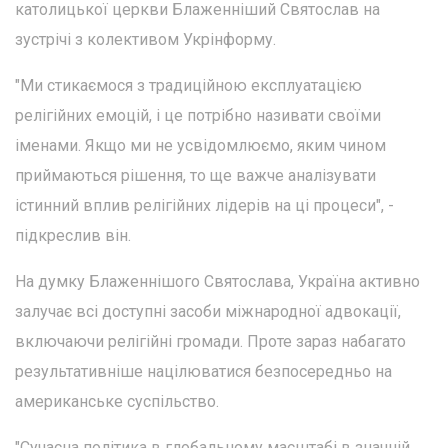
католицької церкви Блаженніший Святослав на
зустрічі з колективом Укрінформу.
"Ми стикаємося з традиційною експлуатацією
релігійних емоцій, і це потрібно називати своїми
іменами. Якщо ми не усвідомлюємо, яким чином
приймаються рішення, то ще важче аналізувати
істинний вплив релігійних лідерів на ці процеси", -
підкреслив він.
На думку Блаженнішого Святослава, Україна активно
залучає всі доступні засоби міжнародної адвокації,
включаючи релігійні громади. Проте зараз набагато
результативніше націлюватися безпосередньо на
американське суспільство.
"Сучасна політика в глобальному масштабі в значній