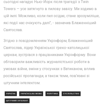
сьогодні нагадує Нью-Йорк після трагедії з Twin
Towers — усе затягнуто в пилову завісу. Ми ходимо в
цій імлі. Можливо, коли пил осідає, стане зрозуміліше,
які події нас очікують далі", - зазначив Блаженніший
Святослав.
Згідно з повідомленням Укрінформ, Блаженніший
Святослав, лідер Української греко-католицької
церкви, зустрівся з працівниками Укрінформу. Вони
обговорили важливість журналістської роботи в
умовах війни, зміни у стосунках з Ватиканом, вплив
російської пропаганди, а також теми, пов'язані зі
штучним інтелектом.
УКРАЇНА
УКРАЇНСЬКА МОВА
ПОЛІТИКА
СУСПІЛЬСТВО
ШТУЧНИЙ ІНТЕЛЕКТ