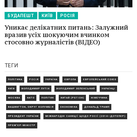
БУДАПЕШТ
КИЇВ
РОСІЯ
Уникає делікатних питань: Залужний
вразив усіх шокуючим вчинком
стосовно журналістів (ВІДЕО)
ТЕГИ
ПОЛІТИКА
РОСІЯ
УКРАЇНА
ЄВРОПА
ЄВРОПЕЙСЬКИЙ СОЮЗ
КИЇВ
ВОЛОДИМИР ПУТІН
ВОЛОДИМИР ЗЕЛЕНСЬКИЙ
УКРАЇНЦІ
МОСКВА
НАТО
ПОЛІТИК
КИТАЙ (РЕГІОН)
НІМЕЧЧИНА
ВАШИНГТОН, ОКРУГ КОЛУМБІЯ
ЕКОНОМІКА
ДОНАЛЬД ТРАМП
ПРЕЗИДЕНТ УКРАЇНИ
МІЖНАРОДНІ САНКЦІЇ ЩОДО РОСІЇ (2014—ДОТЕПЕР)
ПРЕМ'ЄР-МІНІСТР