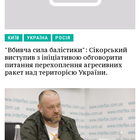
КИЇВ
УКРАЇНА
РОСІЯ
"Вбивча сила балістики": Сікорський
виступив з ініціативою обговорити
питання перехоплення агресивних
ракет над територією України.