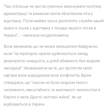
"Так, я більше не могла сумлінно виконувати політику
адміністрації та вважала своїм обов'язком піти у
відставку. Після майже трьох десятиліть служби нашій
країні я пішла у відставку з посади нашого посла в
Україні", -- написала ексдипломатка.
Вона зазначила, що не може залишатися байдужою,
коли "на територію країни здійснюється напад,
демократію знищують, а дітей вбивають без жодних
наслідків". Незважаючи на те, що протягом своєї
кар’єри вона відвідувала зони конфліктів, Брінк
стверджує, що "ніколи не була свідком такого
системного, масштабного та жахливого насильства в
Європі з часів Другої світової війни", як це
відбувається в Україні.