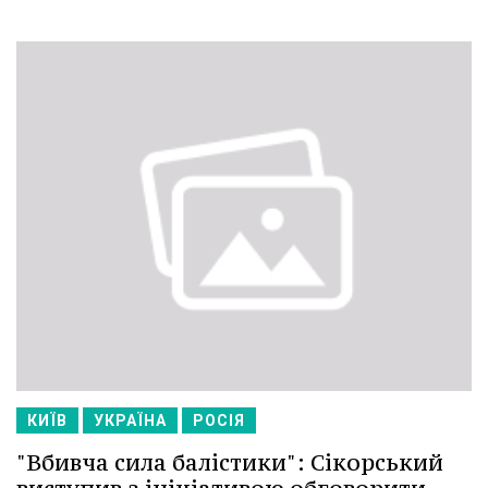
КИЇВ
УКРАЇНА
РОСІЯ
"Вбивча сила балістики": Сікорський