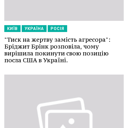
КИЇВ
УКРАЇНА
РОСІЯ
"Тиск на жертву замість агресора":
Бріджит Брінк розповіла, чому
вирішила покинути свою позицію
посла США в Україні.