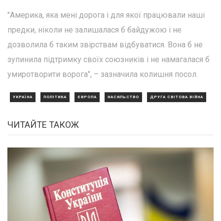
"Америка, яка мені дорога і для якої працювали наші
предки, ніколи не залишалася б байдужою і не
дозволила б таким звірствам відбуватися. Вона б не
зупинила підтримку своїх союзників і не намагалася б
умиротворити ворога", – зазначила колишня посол.
УКРАЇНА
ПОЛІТИКА
ЄВРОПА
НАСИЛЬСТВО
ДРУГА СВІТОВА ВІЙНА
ЧИТАЙТЕ ТАКОЖ