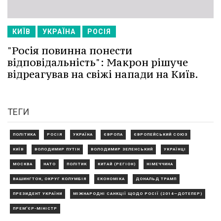
КИЇВ
УКРАЇНА
РОСІЯ
"Росія повинна понести
відповідальність": Макрон рішуче
відреагував на свіжі напади на Київ.
ТЕГИ
ПОЛІТИКА
РОСІЯ
УКРАЇНА
ЄВРОПА
ЄВРОПЕЙСЬКИЙ СОЮЗ
КИЇВ
ВОЛОДИМИР ПУТІН
ВОЛОДИМИР ЗЕЛЕНСЬКИЙ
УКРАЇНЦІ
МОСКВА
НАТО
ПОЛІТИК
КИТАЙ (РЕГІОН)
НІМЕЧЧИНА
ВАШИНГТОН, ОКРУГ КОЛУМБІЯ
ЕКОНОМІКА
ДОНАЛЬД ТРАМП
ПРЕЗИДЕНТ УКРАЇНИ
МІЖНАРОДНІ САНКЦІЇ ЩОДО РОСІЇ (2014—ДОТЕПЕР)
ПРЕМ'ЄР-МІНІСТР