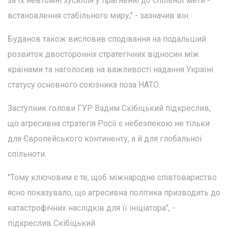
за їх невтомні зусилля у прагненні до спільної мети -
встановлення стабільного миру," - зазначив він.
Буданов також висловив сподівання на подальший
розвиток двосторонніх стратегічних відносин між
країнами та наголосив на важливості надання Україні
статусу основного союзника поза НАТО.
Заступник голови ГУР Вадим Скібіцький підкреслив,
що агресивна стратегія Росії є небезпекою не тільки
для Європейського континенту, а й для глобальної
спільноти.
"Тому ключовим є те, щоб міжнародне співтовариство
ясно показувало, що агресивна політика призводить до
катастрофічних наслідків для її ініціатора", -
підкреслив Скібіцький.