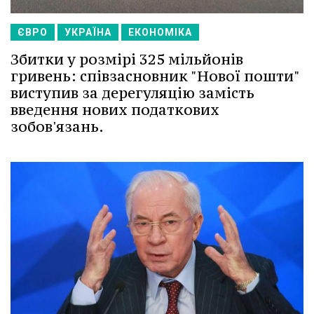
ЄВРО
УКРАЇНА
ЕКОНОМІКА
Збитки у розмірі 325 мільйонів
гривень: співзасновник "Нової пошти"
виступив за дерегуляцію замість
введення нових податкових
зобов'язань.