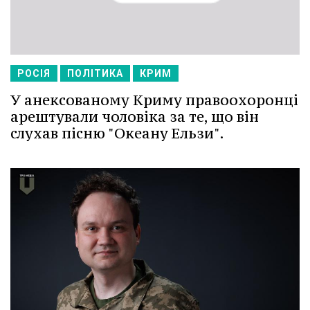
РОСІЯ
ПОЛІТИКА
КРИМ
У анексованому Криму правоохоронці
арештували чоловіка за те, що він
слухав пісню "Океану Ельзи".