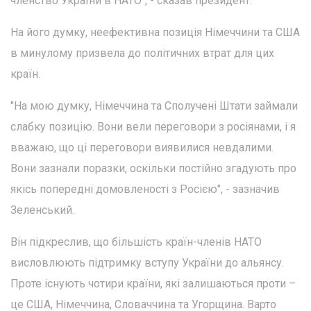
членство України в НАТО", - сказав президент.
На його думку, неефективна позиція Німеччини та США
в минулому призвела до політичних втрат для цих
країн.
"На мою думку, Німеччина та Сполучені Штати займали
слабку позицію. Вони вели переговори з росіянами, і я
вважаю, що ці переговори виявилися невдалими.
Вони зазнали поразки, оскільки постійно згадують про
якісь попередні домовленості з Росією", - зазначив
Зеленський.
Він підкреслив, що більшість країн-членів НАТО
висловлюють підтримку вступу України до альянсу.
Проте існують чотири країни, які залишаються проти –
це США, Німеччина, Словаччина та Угорщина. Варто