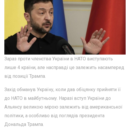
Зараз проти членства України в НАТО виступають
лише 4 країни, але насправді це залежить насамперед
від позиції Трампа.
Захід обманув Україну, коли дав обіцянку прийняти її
до НАТО в майбутньому. Наразі вступ України до
Альянсу великою мірою залежить від американської
політики, а особливо від поглядів президента
Дональда Трампа.