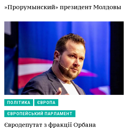
»Прорумынский» президент Молдовы
ПОЛІТИКА
ЄВРОПА
ЄВРОПЕЙСЬКИЙ ПАРЛАМЕНТ
Євродепутат з фракції Орбана