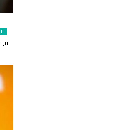
ІЇ
ції