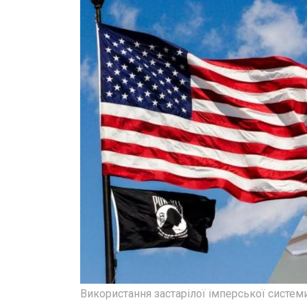
Використання застарілої імперської систе