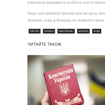
втручання держави в особисте життя населе
Якщо цей матеріал припав вам до душі, мож
причини, чому в Америці не прийнято прати
ЄВРОПА
ЛОНДОН
АМЕРИКАНЦІ
ФРАНЦІЯ
ВОДА
ЧИТАЙТЕ ТАКОЖ