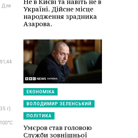
Не в Києві та навіть не в
. Для
Україні. Дійсне місце
народження зрадника
Азарова.
91,44
ЕКОНОМІКА
ВОЛОДИМИР ЗЕЛЕНСЬКИЙ
35 г).
ПОЛІТИКА
100°С.
Умєров став головою
Служби зовнішньої