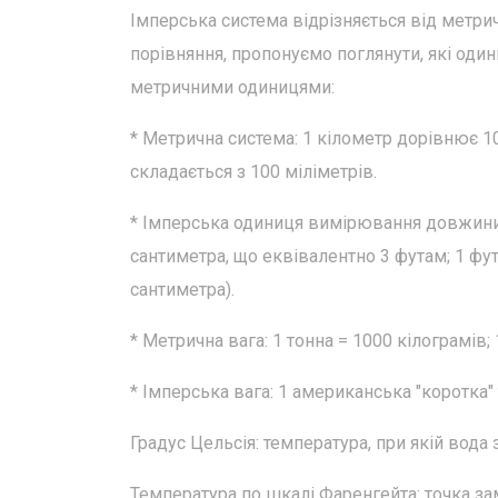
Імперська система відрізняється від метрич
порівняння, пропонуємо поглянути, які оди
метричними одиницями:
* Метрична система: 1 кілометр дорівнює 10
складається з 100 міліметрів.
* Імперська одиниця вимірювання довжини: 
сантиметра, що еквівалентно 3 футам; 1 фу
сантиметра).
* Метрична вага: 1 тонна = 1000 кілограмів; 
* Імперська вага: 1 американська "коротка" то
Градус Цельсія: температура, при якій вода 
Температура по шкалі Фаренгейта: точка зам