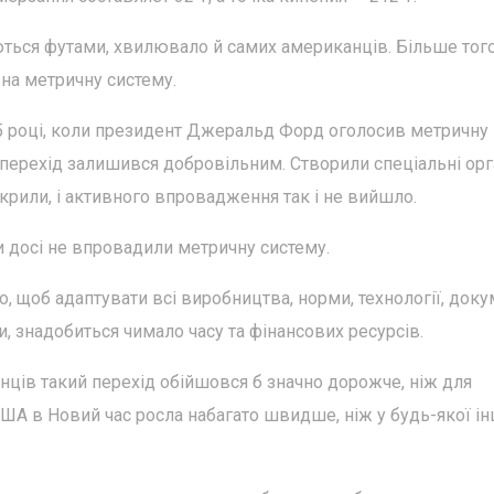
ються футами, хвилювало й самих американців. Більше того
на метричну систему.
5 році, коли президент Джеральд Форд оголосив метричну
ді перехід залишився добровільним. Створили спеціальні ор
рили, і активного впровадження так і не вийшло.
и досі не впровадили метричну систему.
о, щоб адаптувати всі виробництва, норми, технології, док
, знадобиться чимало часу та фінансових ресурсів.
нців такий перехід обійшовся б значно дорожче, ніж для
США в Новий час росла набагато швидше, ніж у будь-якої і