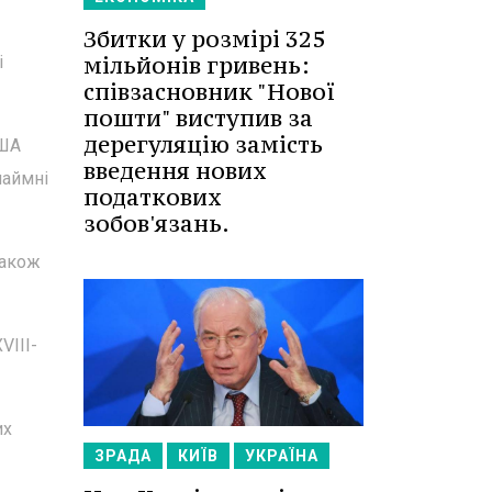
Збитки у розмірі 325
мільйонів гривень:
і
співзасновник "Нової
пошти" виступив за
дерегуляцію замість
США
введення нових
наймні
податкових
зобов'язань.
також
VIII-
их
ЗРАДА
КИЇВ
УКРАЇНА