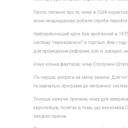
Проте, питання про те, чому в США користу
вони неодноразово робили спроби перейти 
Найсерйозніший крок був зроблений в 197
систему "переважною" в торгівлі. Але і то
для проведення реформи, але їх швидко зак
Існує кілька факторів, чому Сполучені Штат
По-перше, витрати на зміну звичок. Для тог
та навчальні програми до метричної системи
Точніше кажучи, причина, чому для америка
європейців, полягає в тому, що економіка 
західної країни.