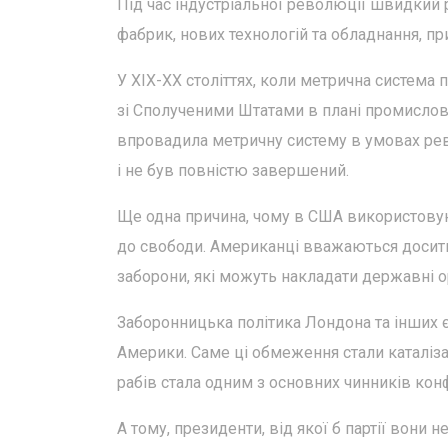
Під час індустріальної революції швидкий
фабрик, нових технологій та обладнання, п
У XIX-XX століттях, коли метрична система 
зі Сполученими Штатами в плані промислово
впровадила метричну систему в умовах рево
і не був повністю завершений.
Ще одна причина, чому в США використовуют
до свободи. Американці вважаються досить
заборони, які можуть накладати державні о
Заборонницька політика Лондона та інших є
Америки. Саме ці обмеження стали каталіз
рабів стала одним з основних чинників конф
А тому, президенти, від якої б партії вони 