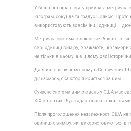
У більшості країн світу прийнята метрична
кілограм, секунда та градус Цельсія. Проте
використовують зовсім інші одиниці — дюйм
Метрична система вважається більш логічно
свої одиниці виміру, вважають, що "америка
не тільки в цьому, а в цілому ряді історичн
Давайте розглянемо, чому в Сполучених Шта
дізнаємось, яка історія криється за цим.
Сучасна система вимірювань у США має свої 
XIX століттях і була адаптована колоністами
Після проголошення незалежності США не п
одиницях виміру, які використовуються в то