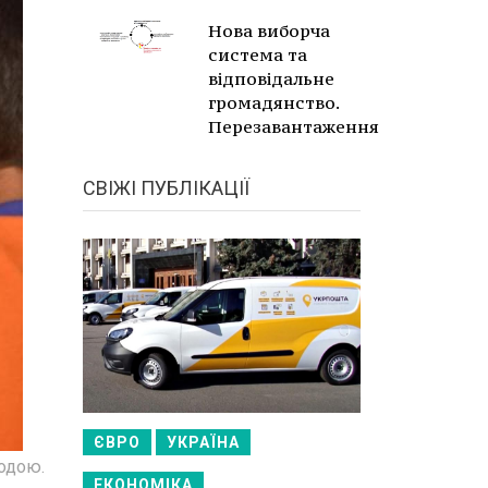
Нова виборча
система та
відповідальне
громадянство.
Перезавантаження
СВІЖІ ПУБЛІКАЦІЇ
ЄВРО
УКРАЇНА
одою.
ЕКОНОМІКА