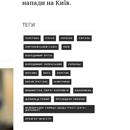
напади на Київ.
ТЕГИ
ПОЛІТИКА
РОСІЯ
УКРАЇНА
ЄВРОПА
ЄВРОПЕЙСЬКИЙ СОЮЗ
КИЇВ
ВОЛОДИМИР ПУТІН
ВОЛОДИМИР ЗЕЛЕНСЬКИЙ
УКРАЇНЦІ
МОСКВА
НАТО
ПОЛІТИК
КИТАЙ (РЕГІОН)
НІМЕЧЧИНА
ВАШИНГТОН, ОКРУГ КОЛУМБІЯ
ЕКОНОМІКА
ДОНАЛЬД ТРАМП
ПРЕЗИДЕНТ УКРАЇНИ
МІЖНАРОДНІ САНКЦІЇ ЩОДО РОСІЇ (2014—
ДОТЕПЕР)
ПРЕМ'ЄР-МІНІСТР