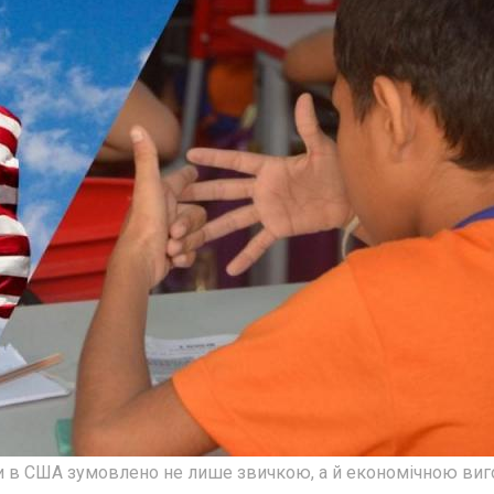
ми в США зумовлено не лише звичкою, а й економічною виг