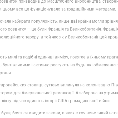
 розвиток призводив до масштабного виробництва, створе
ри цьому все це функціонувало за традиційними методами.
почала набирати популярність, лише дві країни могли зрівня
го розвитку — це були Франція та Великобританія. Франці
люційного терору, в той час як у Великобританії цей проц
ь милі та подібні одиниці виміру, полягає в їхньому прагн
 бунтівливими і активно реагують на будь-які обмеження 
ргани.
вропейських столиць суттєво вплинула на колонізацію Пів
атором для Американської революції. А заборона на утрим
лікту під час єдиної в історії США громадянської війни.
не були, бояться вводити закони, в яких є хоч невеликий натя