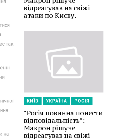
Макрон рішуче
ння
відреагував на свіжі
атаки по Києву.
тися
я
ес так
енні
чи
нічної
КИЇВ
УКРАЇНА
РОСІЯ
ання
"Росія повинна понести
відповідальність":
Макрон рішуче
к на
відреагував на свіжі