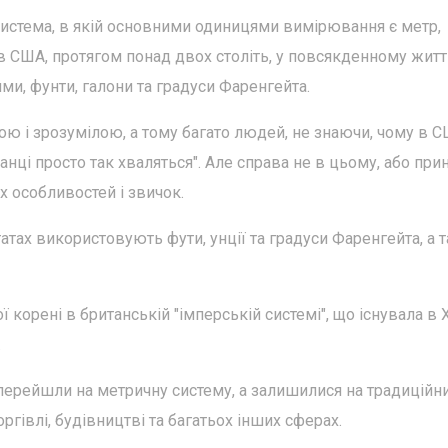
 система, в якій основними одиницями вимірювання є метр,
 в США, протягом понад двох століть, у повсякденному житт
и, фунти, галони та градуси Фаренгейта.
ю і зрозумілою, а тому багато людей, не знаючи, чому в 
нці просто так хваляться". Але справа не в цьому, або при
их особливостей і звичок.
тах використовують фути, унції та градуси Фаренгейта, а 
корені в британській "імперській системі", що існувала в X
.
ерейшли на метричну систему, а залишилися на традиційн
ргівлі, будівництві та багатьох інших сферах.