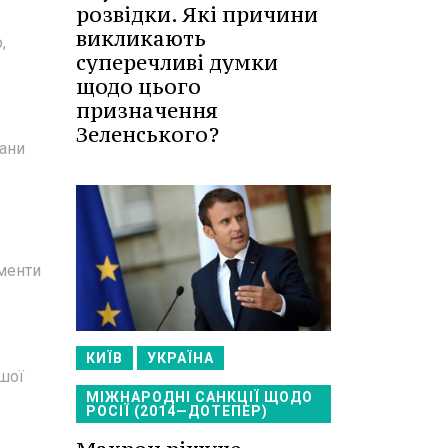
розвідки. Які причини
викликають
,
суперечливі думки
щодо цього
призначення
Зеленського?
гани
ументи
КИЇВ
УКРАЇНА
ншої
МІЖНАРОДНІ САНКЦІЇ ЩОДО
РОСІЇ (2014—ДОТЕПЕР)