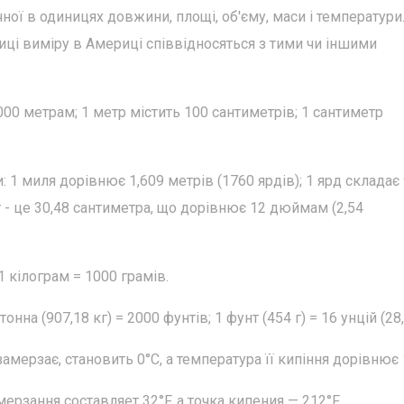
ної в одиницях довжини, площі, об'єму, маси і температури
ниці виміру в Америці співвідносяться з тими чи іншими
00 метрам; 1 метр містить 100 сантиметрів; 1 сантиметр
1 миля дорівнює 1,609 метрів (1760 ярдів); 1 ярд складає 
т - це 30,48 сантиметра, що дорівнює 12 дюймам (2,54
1 кілограм = 1000 грамів.
нна (907,18 кг) = 2000 фунтів; 1 фунт (454 г) = 16 унцій (28,
замерзає, становить 0°С, а температура її кипіння дорівнює 
ерзання составляет 32°F, а точка кипения — 212°F.